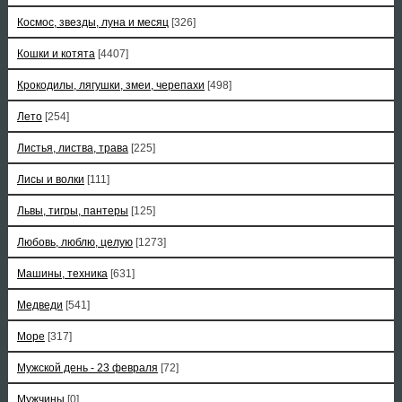
Космос, звезды, луна и месяц
[326]
Кошки и котята
[4407]
Крокодилы, лягушки, змеи, черепахи
[498]
Лето
[254]
Листья, листва, трава
[225]
Лисы и волки
[111]
Львы, тигры, пантеры
[125]
Любовь, люблю, целую
[1273]
Машины, техника
[631]
Медведи
[541]
Море
[317]
Мужской день - 23 февраля
[72]
Мужчины
[0]