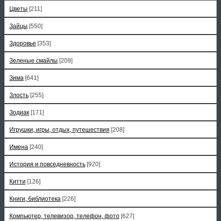
Цветы
[211]
Зайцы
[550]
Здоровье
[353]
Зеленые смайлы
[209]
Зима
[641]
Злость
[255]
Зодиак
[171]
Игрушки, игры, отдых, путешествия
[208]
Имена
[240]
История и повседневность
[920]
Китти
[126]
Книги, библиотека
[226]
Компьютер, телевизор, телефон, фото
[627]