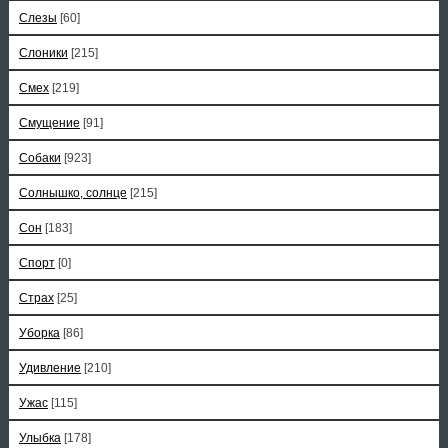
Слезы
[60]
Слоники
[215]
Смех
[219]
Смущение
[91]
Собаки
[923]
Солнышко, солнце
[215]
Сон
[183]
Спорт
[0]
Страх
[25]
Уборка
[86]
Удивление
[210]
Ужас
[115]
Улыбка
[178]