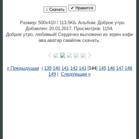
✔ Нравится
↓ Скачать
Размер: 500x410 / 113.5Kb. Альбом: Доброе утро.
Добавлен: 20.01.2017. Просмотров: 1154.
Доброе утро, любимый! Сердечко выложено из зерен кофе
ава аватар смайлик скачать.
« Предыдущая
|
139
140
141
142
143
[
144
]
145
146
147
148
149
|
Следующая »