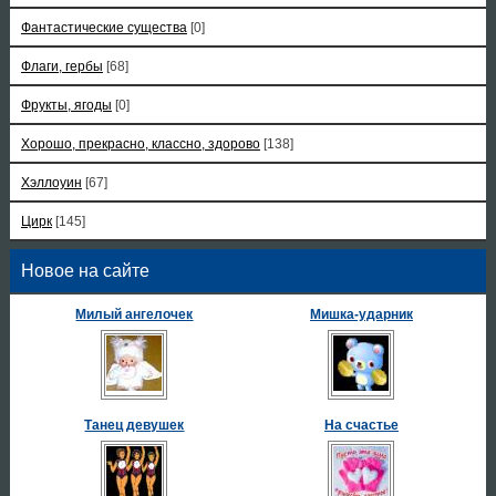
Фантастические существа
[0]
Флаги, гербы
[68]
Фрукты, ягоды
[0]
Хорошо, прекрасно, классно, здорово
[138]
Хэллоуин
[67]
Цирк
[145]
Новое на сайте
Милый ангелочек
Мишка-ударник
Танец девушек
На счастье