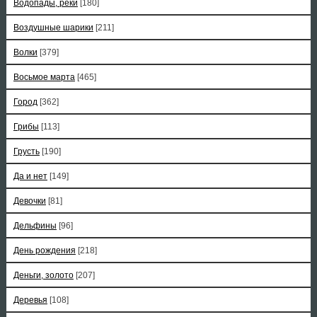
Водопады, реки
[180]
Воздушные шарики
[211]
Волки
[379]
Восьмое марта
[465]
Город
[362]
Грибы
[113]
Грусть
[190]
Да и нет
[149]
Девочки
[81]
Дельфины
[96]
День рождения
[218]
Деньги, золото
[207]
Деревья
[108]