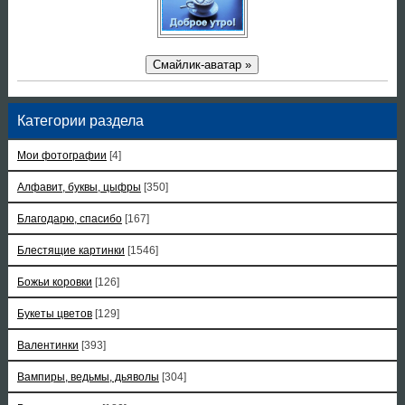
Смайлик-аватар »
Категории раздела
Мои фотографии
[4]
Алфавит, буквы, цыфры
[350]
Благодарю, спасибо
[167]
Блестящие картинки
[1546]
Божьи коровки
[126]
Букеты цветов
[129]
Валентинки
[393]
Вампиры, ведьмы, дьяволы
[304]