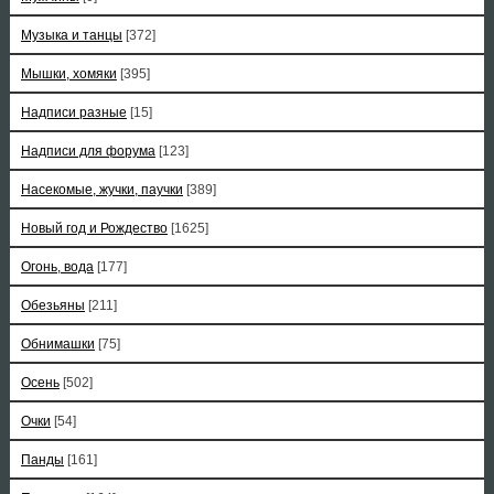
Музыка и танцы
[372]
Мышки, хомяки
[395]
Надписи разные
[15]
Надписи для форума
[123]
Насекомые, жучки, паучки
[389]
Новый год и Рождество
[1625]
Огонь, вода
[177]
Обезьяны
[211]
Обнимашки
[75]
Осень
[502]
Очки
[54]
Панды
[161]