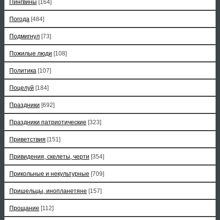
Пингвины
[164]
Погода
[484]
Подмигнул
[73]
Пожилые люди
[108]
Политика
[107]
Поцелуй
[184]
Праздники
[692]
Праздники патриотические
[323]
Приветствия
[151]
Привидения, скелеты, черти
[354]
Прикольные и некультурные
[709]
Пришельцы, инопланетяне
[157]
Прощание
[112]