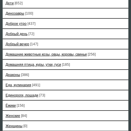
Дети
[652]
Динозавры
[100]
Доброе утро
[437]
Добрый день
[72]
Добрый вечер
[147]
Домашние животные козы, овцы, коровы, свиньи
[256]
Домашняя птица, куры, утки, гуси
[185]
Драконы
[386]
Еда, кулинария
[491]
Единороги, лошади
[73]
Ёжики
[156]
Женские
[84]
Женщины
[0]