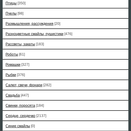
Птицы
[350]
Пчелы
[98]
Размышления, рассуждения
[20]
Разноцветные смайлы, пушистики
[476]
Рассветы, закаты
[183]
Роботы
[61]
Ромашки
[327]
Рыбки
[376]
Салют, свечи, фонари
[282]
Свадьба
[447]
Свинки, поросята
[184]
Сердце, сердечко
[2137]
Синие смайлы
[0]