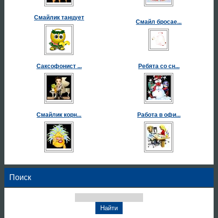
Смайлик танцует
Смайл бросае...
Саксофонист ...
Ребята со сн...
Смайлик корн...
Работа в офи...
Поиск