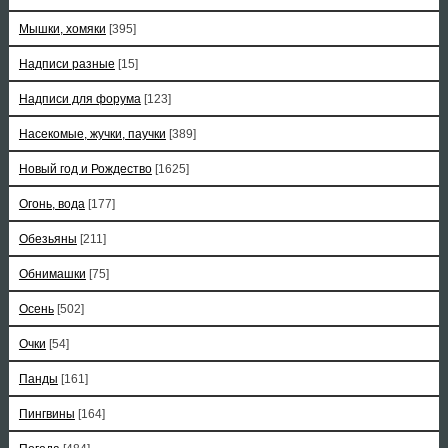
Мышки, хомяки
[395]
Надписи разные
[15]
Надписи для форума
[123]
Насекомые, жучки, паучки
[389]
Новый год и Рождество
[1625]
Огонь, вода
[177]
Обезьяны
[211]
Обнимашки
[75]
Осень
[502]
Очки
[54]
Панды
[161]
Пингвины
[164]