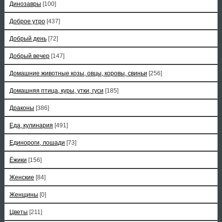
Динозавры
[100]
Доброе утро
[437]
Добрый день
[72]
Добрый вечер
[147]
Домашние животные козы, овцы, коровы, свиньи
[256]
Домашняя птица, куры, утки, гуси
[185]
Драконы
[386]
Еда, кулинария
[491]
Единороги, лошади
[73]
Ёжики
[156]
Женские
[84]
Женщины
[0]
Цветы
[211]