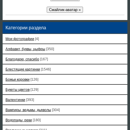
Смайлик-аватар »
Категории раздела
Мои фотографии
[4]
Алфавит, буквы, цыфры
[350]
Благодарю, спасибо
[167]
Блестящие картинки
[1546]
Божьи коровки
[126]
Букеты цветов
[129]
Валентинки
[393]
Вампиры, ведьмы, дьяволы
[304]
Водопады, реки
[180]