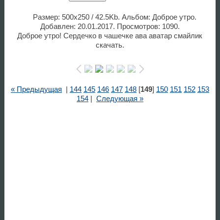
Размер: 500x250 / 42.5Kb. Альбом: Доброе утро.
Добавлен: 20.01.2017. Просмотров: 1090.
Доброе утро! Сердечко в чашечке ава аватар смайлик
скачать.
« Предыдущая
|
144
145
146
147
148
[
149
]
150
151
152
153
154
|
Следующая »