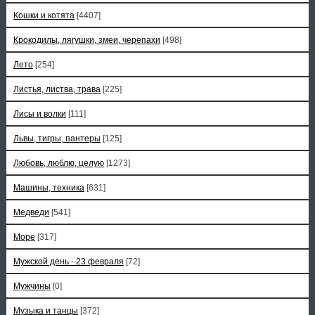
Кошки и котята
[4407]
Крокодилы, лягушки, змеи, черепахи
[498]
Лето
[254]
Листья, листва, трава
[225]
Лисы и волки
[111]
Львы, тигры, пантеры
[125]
Любовь, люблю, целую
[1273]
Машины, техника
[631]
Медведи
[541]
Море
[317]
Мужской день - 23 февраля
[72]
Мужчины
[0]
Музыка и танцы
[372]