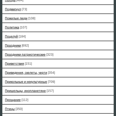
Погода
[484]
Подмигнул
[73]
Пожилые люди
[108]
Политика
[107]
Поцелуй
[184]
Праздники
[692]
Праздники патриотические
[323]
Приветствия
[151]
Привидения, скелеты, черти
[354]
Прикольные и некультурные
[709]
Пришельцы, инопланетяне
[157]
Прощание
[112]
Птицы
[350]