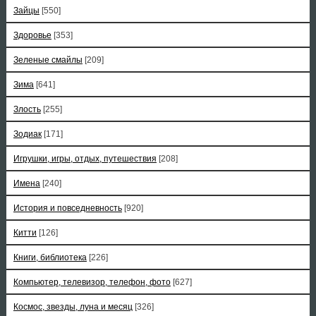
Зайцы
[550]
Здоровье
[353]
Зеленые смайлы
[209]
Зима
[641]
Злость
[255]
Зодиак
[171]
Игрушки, игры, отдых, путешествия
[208]
Имена
[240]
История и повседневность
[920]
Китти
[126]
Книги, библиотека
[226]
Компьютер, телевизор, телефон, фото
[627]
Космос, звезды, луна и месяц
[326]