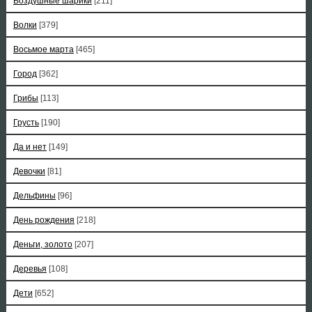
Воздушные шарики
[211]
Волки
[379]
Восьмое марта
[465]
Город
[362]
Грибы
[113]
Грусть
[190]
Да и нет
[149]
Девочки
[81]
Дельфины
[96]
День рождения
[218]
Деньги, золото
[207]
Деревья
[108]
Дети
[652]