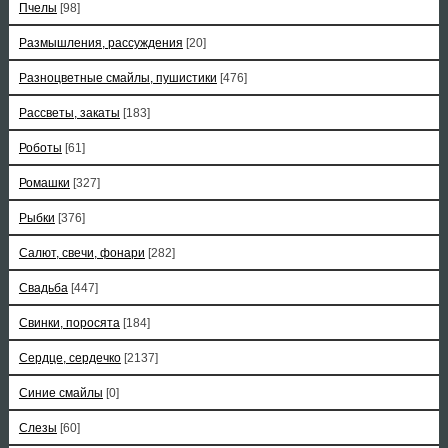
Пчелы
[98]
Размышления, рассуждения
[20]
Разноцветные смайлы, пушистики
[476]
Рассветы, закаты
[183]
Роботы
[61]
Ромашки
[327]
Рыбки
[376]
Салют, свечи, фонари
[282]
Свадьба
[447]
Свинки, поросята
[184]
Сердце, сердечко
[2137]
Синие смайлы
[0]
Слезы
[60]