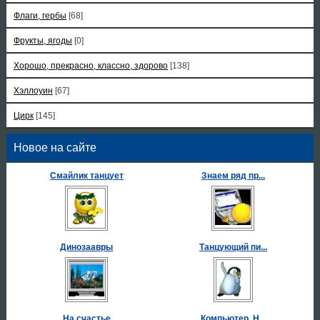
Флаги, гербы
[68]
Фрукты, ягоды
[0]
Хорошо, прекрасно, классно, здорово
[138]
Хэллоуин
[67]
Цирк
[145]
Новое на сайте
Смайлик танцует
Знаем ряд пр...
Динозаавры
Танцующий пи...
На счастье
Компьютер. Н...