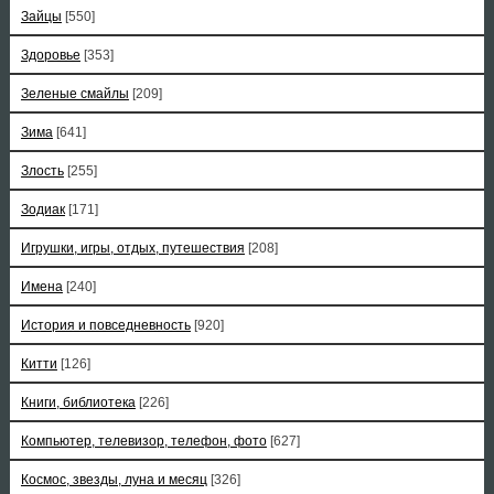
Зайцы
[550]
Здоровье
[353]
Зеленые смайлы
[209]
Зима
[641]
Злость
[255]
Зодиак
[171]
Игрушки, игры, отдых, путешествия
[208]
Имена
[240]
История и повседневность
[920]
Китти
[126]
Книги, библиотека
[226]
Компьютер, телевизор, телефон, фото
[627]
Космос, звезды, луна и месяц
[326]