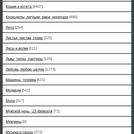
Кошки и котята
[4407]
Крокодилы, лягушки, змеи, черепахи
[498]
Лето
[254]
Листья, листва, трава
[225]
Лисы и волки
[111]
Львы, тигры, пантеры
[125]
Любовь, люблю, целую
[1273]
Машины, техника
[631]
Медведи
[541]
Море
[317]
Мужской день - 23 февраля
[72]
Мужчины
[0]
Музыка и танцы
[372]