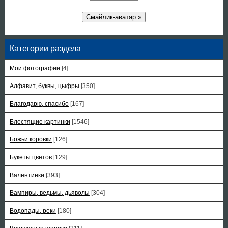
Смайлик-аватар »
Категории раздела
Мои фотографии
[4]
Алфавит, буквы, цыфры
[350]
Благодарю, спасибо
[167]
Блестящие картинки
[1546]
Божьи коровки
[126]
Букеты цветов
[129]
Валентинки
[393]
Вампиры, ведьмы, дьяволы
[304]
Водопады, реки
[180]