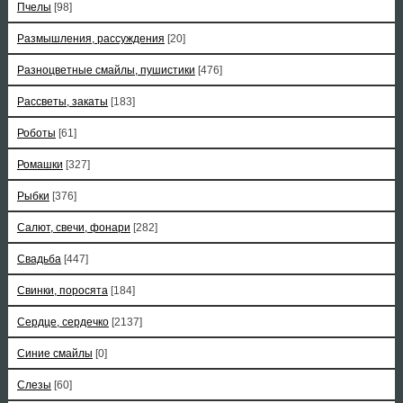
Пчелы
[98]
Размышления, рассуждения
[20]
Разноцветные смайлы, пушистики
[476]
Рассветы, закаты
[183]
Роботы
[61]
Ромашки
[327]
Рыбки
[376]
Салют, свечи, фонари
[282]
Свадьба
[447]
Свинки, поросята
[184]
Сердце, сердечко
[2137]
Синие смайлы
[0]
Слезы
[60]