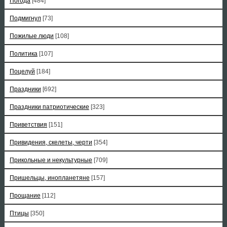
Погода
[484]
Подмигнул
[73]
Пожилые люди
[108]
Политика
[107]
Поцелуй
[184]
Праздники
[692]
Праздники патриотические
[323]
Приветствия
[151]
Привидения, скелеты, черти
[354]
Прикольные и некультурные
[709]
Пришельцы, инопланетяне
[157]
Прощание
[112]
Птицы
[350]