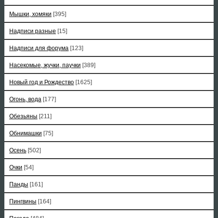
Мышки, хомяки
[395]
Надписи разные
[15]
Надписи для форума
[123]
Насекомые, жучки, паучки
[389]
Новый год и Рождество
[1625]
Огонь, вода
[177]
Обезьяны
[211]
Обнимашки
[75]
Осень
[502]
Очки
[54]
Панды
[161]
Пингвины
[164]