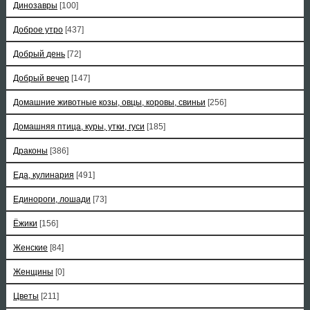
Динозавры
[100]
Доброе утро
[437]
Добрый день
[72]
Добрый вечер
[147]
Домашние животные козы, овцы, коровы, свиньи
[256]
Домашняя птица, куры, утки, гуси
[185]
Драконы
[386]
Еда, кулинария
[491]
Единороги, лошади
[73]
Ёжики
[156]
Женские
[84]
Женщины
[0]
Цветы
[211]