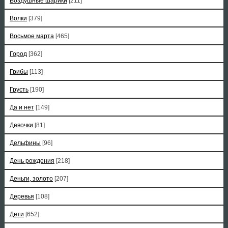
Воздушные шарики
[211]
Волки
[379]
Восьмое марта
[465]
Город
[362]
Грибы
[113]
Грусть
[190]
Да и нет
[149]
Девочки
[81]
Дельфины
[96]
День рождения
[218]
Деньги, золото
[207]
Деревья
[108]
Дети
[652]