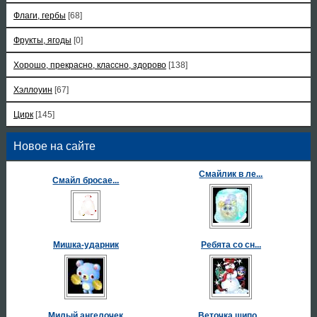
Флаги, гербы
[68]
Фрукты, ягоды
[0]
Хорошо, прекрасно, классно, здорово
[138]
Хэллоуин
[67]
Цирк
[145]
Новое на сайте
Смайлик в ле...
Смайл бросае...
Мишка-ударник
Ребята со сн...
Милый ангелочек
Веточка шипо...