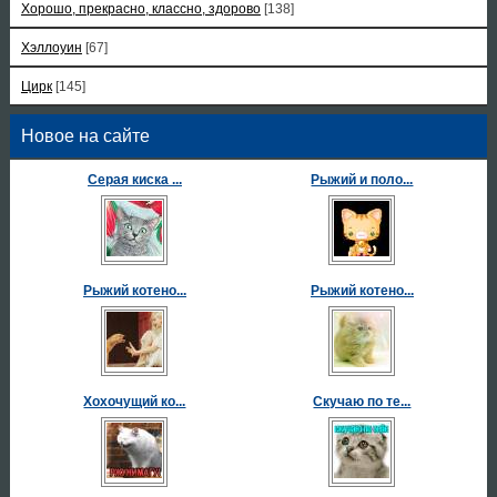
Хорошо, прекрасно, классно, здорово
[138]
Хэллоуин
[67]
Цирк
[145]
Новое на сайте
Серая киска ...
Рыжий и поло...
Рыжий котено...
Рыжий котено...
Хохочущий ко...
Скучаю по те...