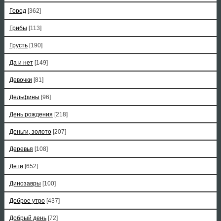
Город
[362]
Грибы
[113]
Грусть
[190]
Да и нет
[149]
Девочки
[81]
Дельфины
[96]
День рождения
[218]
Деньги, золото
[207]
Деревья
[108]
Дети
[652]
Динозавры
[100]
Доброе утро
[437]
Добрый день
[72]