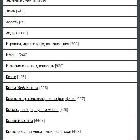
Зеленые смайлы
[209]
Зима
[641]
Злость
[255]
Зодиак
[171]
Игрушки, игры, отдых, путешествия
[208]
Имена
[240]
История и повседневность
[920]
Китти
[126]
Книги, библиотека
[226]
Компьютер, телевизор, телефон, фото
[627]
Космос, звезды, луна и месяц
[326]
Кошки и котята
[4407]
Крокодилы, лягушки, змеи, черепахи
[498]