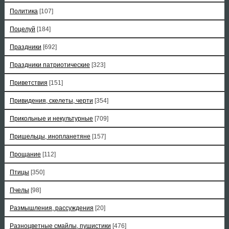
Политика
[107]
Поцелуй
[184]
Праздники
[692]
Праздники патриотические
[323]
Приветствия
[151]
Привидения, скелеты, черти
[354]
Прикольные и некультурные
[709]
Пришельцы, инопланетяне
[157]
Прощание
[112]
Птицы
[350]
Пчелы
[98]
Размышления, рассуждения
[20]
Разноцветные смайлы, пушистики
[476]