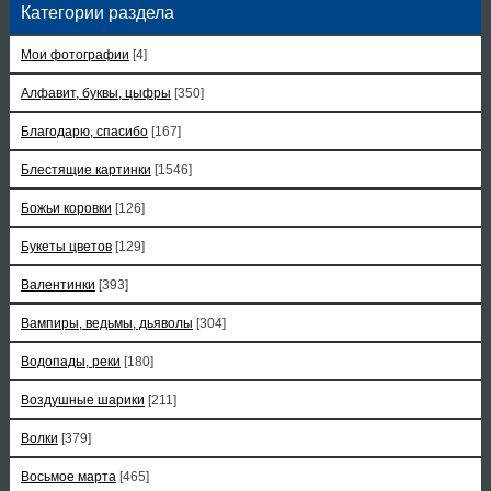
Категории раздела
Мои фотографии
[4]
Алфавит, буквы, цыфры
[350]
Благодарю, спасибо
[167]
Блестящие картинки
[1546]
Божьи коровки
[126]
Букеты цветов
[129]
Валентинки
[393]
Вампиры, ведьмы, дьяволы
[304]
Водопады, реки
[180]
Воздушные шарики
[211]
Волки
[379]
Восьмое марта
[465]