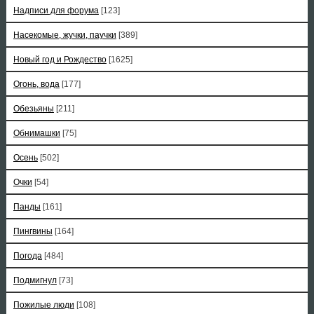
Надписи для форума
[123]
Насекомые, жучки, паучки
[389]
Новый год и Рождество
[1625]
Огонь, вода
[177]
Обезьяны
[211]
Обнимашки
[75]
Осень
[502]
Очки
[54]
Панды
[161]
Пингвины
[164]
Погода
[484]
Подмигнул
[73]
Пожилые люди
[108]