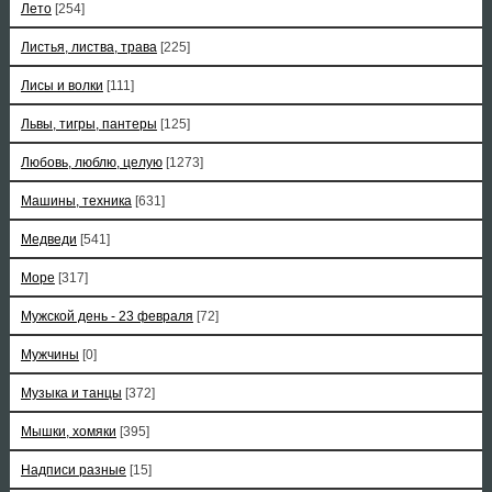
Лето
[254]
Листья, листва, трава
[225]
Лисы и волки
[111]
Львы, тигры, пантеры
[125]
Любовь, люблю, целую
[1273]
Машины, техника
[631]
Медведи
[541]
Море
[317]
Мужской день - 23 февраля
[72]
Мужчины
[0]
Музыка и танцы
[372]
Мышки, хомяки
[395]
Надписи разные
[15]