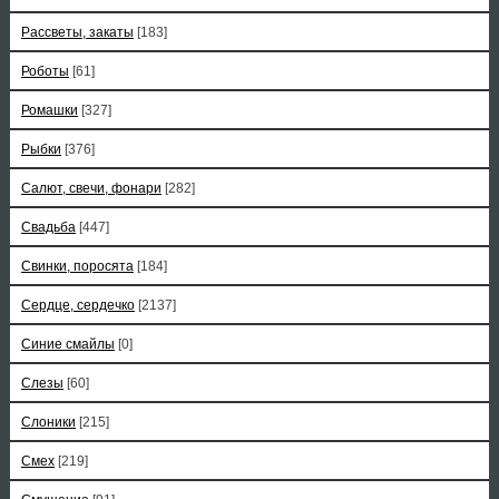
Рассветы, закаты
[183]
Роботы
[61]
Ромашки
[327]
Рыбки
[376]
Салют, свечи, фонари
[282]
Свадьба
[447]
Свинки, поросята
[184]
Сердце, сердечко
[2137]
Синие смайлы
[0]
Слезы
[60]
Слоники
[215]
Смех
[219]