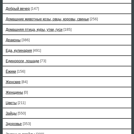
Добрый вечер
[147]
Домашние животные козы, овцы, коровы, свиньи
[256]
Домашняя птица, куры, утки, гуси
[185]
Драконы
[386]
Еда, кулинария
[491]
Единороги, лошади
[73]
Ёжики
[156]
Женские
[84]
Женщины
[0]
Цветы
[211]
Зайцы
[550]
Здоровье
[353]