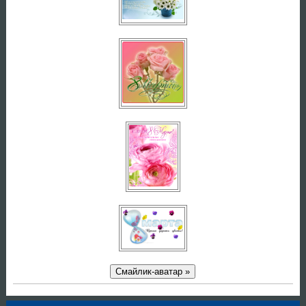
Смайлик-аватар »