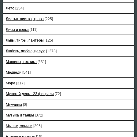
Лето
[254]
Листья, листва, трава
[225]
Лисы и волки
[111]
Львы, тигры, пантеры
[125]
Любовь, люблю, целую
[1273]
Машины, техника
[631]
Медведи
[541]
Море
[317]
Мужской день - 23 февраля
[72]
Мужчины
[0]
Музыка и танцы
[372]
Мышки, хомяки
[395]
Надписи разные
[15]