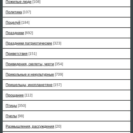
Пожилые люди
[108]
Политика
[107]
Поцелуй
[184]
Праздники
[692]
Праздники патриотические
[323]
Приветствия
[151]
Привидения, скелеты, черти
[354]
Прикольные и некультурные
[709]
Пришельцы, инопланетяне
[157]
Прощание
[112]
Птицы
[350]
Пчелы
[98]
Размышления, рассуждения
[20]