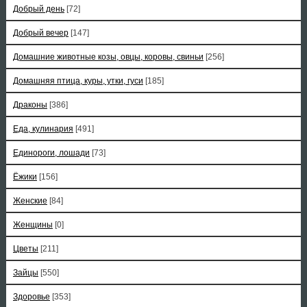
Добрый день
[72]
Добрый вечер
[147]
Домашние животные козы, овцы, коровы, свиньи
[256]
Домашняя птица, куры, утки, гуси
[185]
Драконы
[386]
Еда, кулинария
[491]
Единороги, лошади
[73]
Ёжики
[156]
Женские
[84]
Женщины
[0]
Цветы
[211]
Зайцы
[550]
Здоровье
[353]