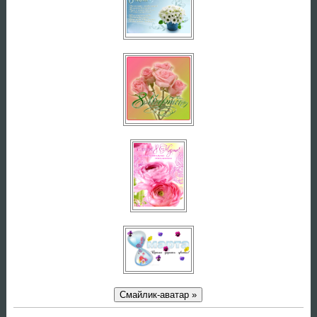
Смайлик-аватар »