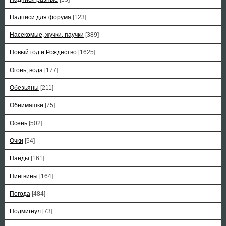
Надписи для форума
[123]
Насекомые, жучки, паучки
[389]
Новый год и Рождество
[1625]
Огонь, вода
[177]
Обезьяны
[211]
Обнимашки
[75]
Осень
[502]
Очки
[54]
Панды
[161]
Пингвины
[164]
Погода
[484]
Подмигнул
[73]