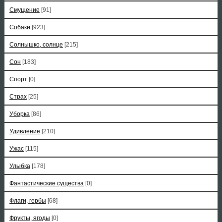
Смущение
[91]
Собаки
[923]
Солнышко, солнце
[215]
Сон
[183]
Спорт
[0]
Страх
[25]
Уборка
[86]
Удивление
[210]
Ужас
[115]
Улыбка
[178]
Фантастические существа
[0]
Флаги, гербы
[68]
Фрукты, ягоды
[0]