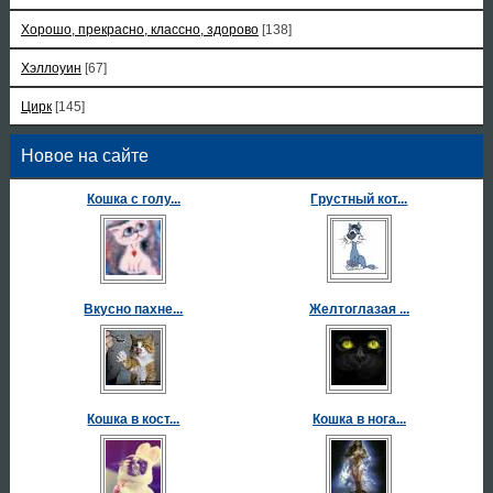
Хорошо, прекрасно, классно, здорово
[138]
Хэллоуин
[67]
Цирк
[145]
Новое на сайте
Кошка с голу...
Грустный кот...
Вкусно пахне...
Желтоглазая ...
Кошка в кост...
Кошка в нога...