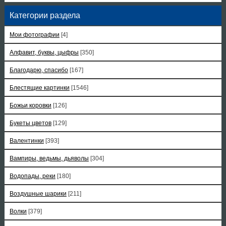
Категории раздела
Мои фотографии
[4]
Алфавит, буквы, цыфры
[350]
Благодарю, спасибо
[167]
Блестящие картинки
[1546]
Божьи коровки
[126]
Букеты цветов
[129]
Валентинки
[393]
Вампиры, ведьмы, дьяволы
[304]
Водопады, реки
[180]
Воздушные шарики
[211]
Волки
[379]