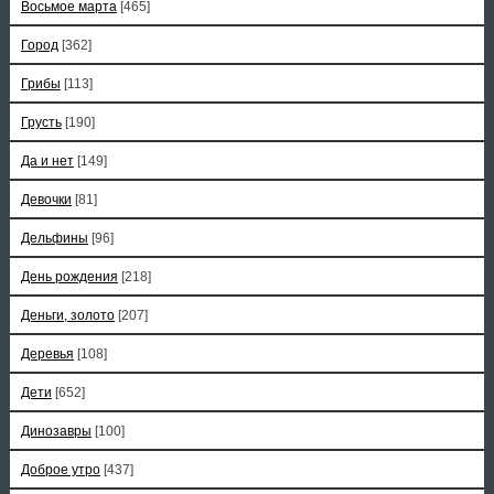
Восьмое марта
[465]
Город
[362]
Грибы
[113]
Грусть
[190]
Да и нет
[149]
Девочки
[81]
Дельфины
[96]
День рождения
[218]
Деньги, золото
[207]
Деревья
[108]
Дети
[652]
Динозавры
[100]
Доброе утро
[437]