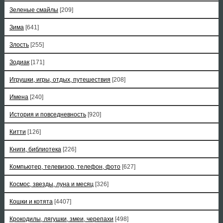
Зеленые смайлы
[209]
Зима
[641]
Злость
[255]
Зодиак
[171]
Игрушки, игры, отдых, путешествия
[208]
Имена
[240]
История и повседневность
[920]
Китти
[126]
Книги, библиотека
[226]
Компьютер, телевизор, телефон, фото
[627]
Космос, звезды, луна и месяц
[326]
Кошки и котята
[4407]
Крокодилы, лягушки, змеи, черепахи
[498]