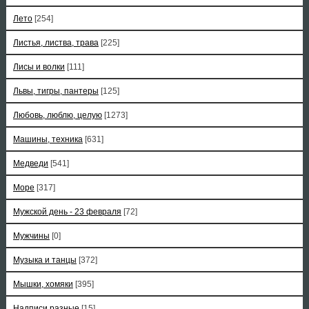
Лето
[254]
Листья, листва, трава
[225]
Лисы и волки
[111]
Львы, тигры, пантеры
[125]
Любовь, люблю, целую
[1273]
Машины, техника
[631]
Медведи
[541]
Море
[317]
Мужской день - 23 февраля
[72]
Мужчины
[0]
Музыка и танцы
[372]
Мышки, хомяки
[395]
Надписи разные
[15]