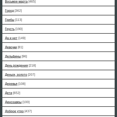
Восьмое марта
[465]
Город
[362]
Грибы
[113]
Грусть
[190]
Да и нет
[149]
Девочки
[81]
Дельфины
[96]
День рождения
[218]
Деньги, золото
[207]
Деревья
[108]
Дети
[652]
Динозавры
[100]
Доброе утро
[437]