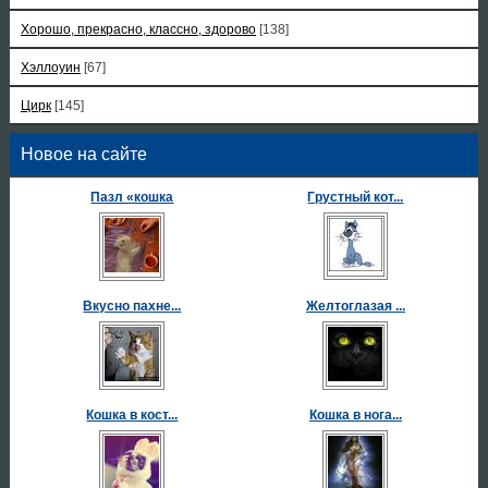
Хорошо, прекрасно, классно, здорово
[138]
Хэллоуин
[67]
Цирк
[145]
Новое на сайте
Пазл «кошка
Грустный кот...
Вкусно пахне...
Желтоглазая ...
Кошка в кост...
Кошка в нога...