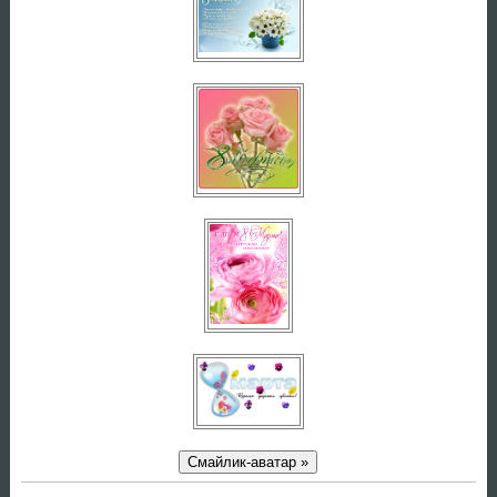
Смайлик-аватар »