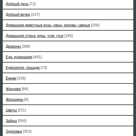
Добрый день
[72]
Добрый вечер
[147]
Домашние животные козы, овцы, коровы, свиньи
[256]
Домашняя птица, куры, утки, гуси
[185]
Драконы
[386]
Еда, кулинария
[491]
Единороги, лошади
[73]
Ёжики
[156]
Женские
[84]
Женщины
[0]
Цветы
[211]
Зайцы
[550]
Здоровье
[353]