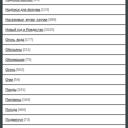
Надписи для форума
[123]
Насекомые, жучки, паучки
[389]
Новый год и Рождество
[1625]
Огонь, вода
[177]
Обезьяны
[211]
Обнимашки
[75]
Осень
[502]
Очки
[54]
Панды
[161]
Пингвины
[164]
Погода
[484]
Подмигнул
[73]