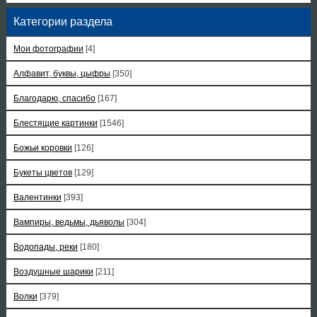
Категории раздела
Мои фотографии
[4]
Алфавит, буквы, цыфры
[350]
Благодарю, спасибо
[167]
Блестящие картинки
[1546]
Божьи коровки
[126]
Букеты цветов
[129]
Валентинки
[393]
Вампиры, ведьмы, дьяволы
[304]
Водопады, реки
[180]
Воздушные шарики
[211]
Волки
[379]