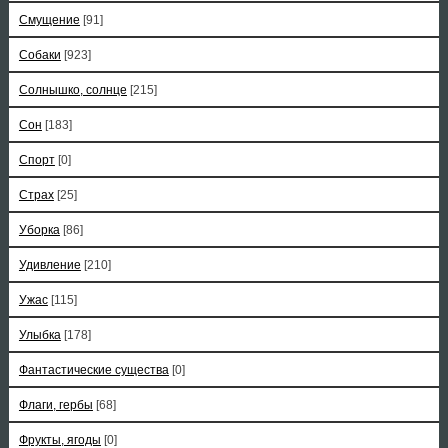
Смущение
[91]
Собаки
[923]
Солнышко, солнце
[215]
Сон
[183]
Спорт
[0]
Страх
[25]
Уборка
[86]
Удивление
[210]
Ужас
[115]
Улыбка
[178]
Фантастические существа
[0]
Флаги, гербы
[68]
Фрукты, ягоды
[0]