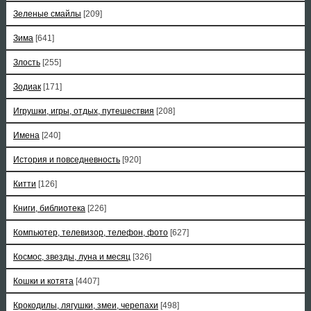
Зеленые смайлы
[209]
Зима
[641]
Злость
[255]
Зодиак
[171]
Игрушки, игры, отдых, путешествия
[208]
Имена
[240]
История и повседневность
[920]
Китти
[126]
Книги, библиотека
[226]
Компьютер, телевизор, телефон, фото
[627]
Космос, звезды, луна и месяц
[326]
Кошки и котята
[4407]
Крокодилы, лягушки, змеи, черепахи
[498]