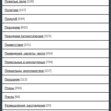
Пожилые люди
[108]
Политика
[107]
Поцелуй
[184]
Праздники
[692]
Праздники патриотические
[323]
Приветствия
[151]
Привидения, скелеты, черти
[354]
Прикольные и некультурные
[709]
Пришельцы, инопланетяне
[157]
Прощание
[112]
Птицы
[350]
Пчелы
[98]
Размышления, рассуждения
[20]