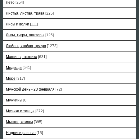
Лето
[254]
Листья, листва, трава
[225]
Лисы и волки
[111]
Львы, тигры, пантеры
[125]
Любовь, люблю, целую
[1273]
Машины, техника
[631]
Медведи
[541]
Море
[317]
Мужской день - 23 февраля
[72]
Мужчины
[0]
Музыка и танцы
[372]
Мышки, хомяки
[395]
Надписи разные
[15]