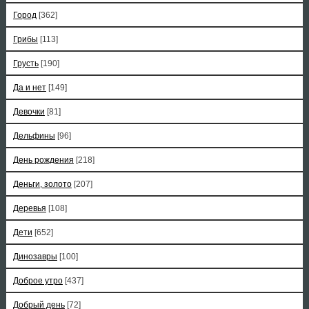
Город
[362]
Грибы
[113]
Грусть
[190]
Да и нет
[149]
Девочки
[81]
Дельфины
[96]
День рождения
[218]
Деньги, золото
[207]
Деревья
[108]
Дети
[652]
Динозавры
[100]
Доброе утро
[437]
Добрый день
[72]