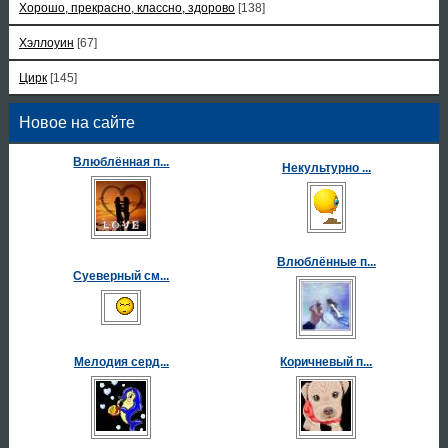
Хорошо, прекрасно, классно, здорово
[138]
Хэллоуин
[67]
Цирк
[145]
Новое на сайте
Влюблённая п...
Некультурно ...
Влюблённые п...
Суеверный см...
Мелодия серд...
Коричневый п...