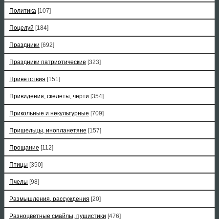
Политика
[107]
Поцелуй
[184]
Праздники
[692]
Праздники патриотические
[323]
Приветствия
[151]
Привидения, скелеты, черти
[354]
Прикольные и некультурные
[709]
Пришельцы, инопланетяне
[157]
Прощание
[112]
Птицы
[350]
Пчелы
[98]
Размышления, рассуждения
[20]
Разноцветные смайлы, пушистики
[476]