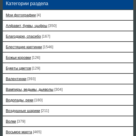
Категории раздела
Мои фотографии
[4]
Алфавит, буквы, цыфры
[350]
Благодарю, спасибо
[167]
Блестящие картинки
[1546]
Божьи коровки
[126]
Букеты цветов
[129]
Валентинки
[393]
Вампиры, ведьмы, дьяволы
[304]
Водопады, реки
[180]
Воздушные шарики
[211]
Волки
[379]
Восьмое марта
[465]