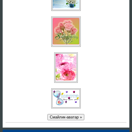
Смайлик-аватар »