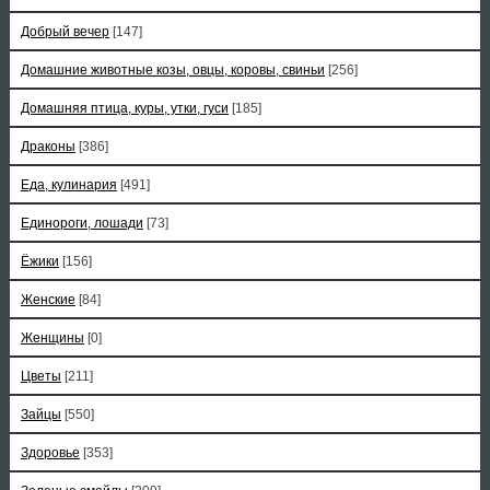
Добрый вечер
[147]
Домашние животные козы, овцы, коровы, свиньи
[256]
Домашняя птица, куры, утки, гуси
[185]
Драконы
[386]
Еда, кулинария
[491]
Единороги, лошади
[73]
Ёжики
[156]
Женские
[84]
Женщины
[0]
Цветы
[211]
Зайцы
[550]
Здоровье
[353]