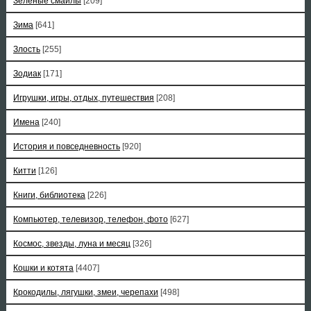
Зеленые смайлы
[209]
Зима
[641]
Злость
[255]
Зодиак
[171]
Игрушки, игры, отдых, путешествия
[208]
Имена
[240]
История и повседневность
[920]
Китти
[126]
Книги, библиотека
[226]
Компьютер, телевизор, телефон, фото
[627]
Космос, звезды, луна и месяц
[326]
Кошки и котята
[4407]
Крокодилы, лягушки, змеи, черепахи
[498]