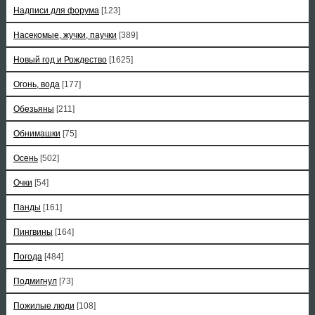
Надписи для форума
[123]
Насекомые, жучки, паучки
[389]
Новый год и Рождество
[1625]
Огонь, вода
[177]
Обезьяны
[211]
Обнимашки
[75]
Осень
[502]
Очки
[54]
Панды
[161]
Пингвины
[164]
Погода
[484]
Подмигнул
[73]
Пожилые люди
[108]