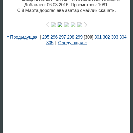
Добавлен: 06.03.2016. Просмотров: 1081.
С 8 Марта,дорогая ава аватар смайлик скачать.
« Предыдущая
|
295
296
297
298
299
[
300
]
301
302
303
304
305
|
Следующая »