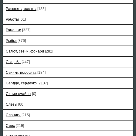
Рассветы, закаты
[183]
Роботы
[61]
Ромашки
[327]
Рыбки
[376]
Салют, свечи, фонари
[282]
Свадьба
[447]
Свинки, поросята
[184]
Сердце, сердечко
[2137]
Синие смайлы
[0]
Слезы
[60]
Слоники
[215]
Смех
[219]