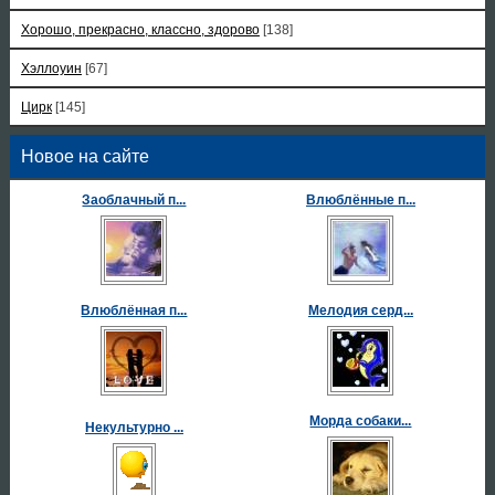
Хорошо, прекрасно, классно, здорово
[138]
Хэллоуин
[67]
Цирк
[145]
Новое на сайте
Заоблачный п...
Влюблённые п...
Влюблённая п...
Мелодия серд...
Морда собаки...
Некультурно ...