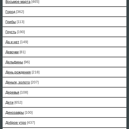
Восьмое марта
[465]
Город
[362]
Грибы
[113]
Грусть
[190]
Да и нет
[149]
Девочки
[81]
Дельфины
[96]
День рождения
[218]
Деньги, золото
[207]
Деревья
[108]
Дети
[652]
Динозавры
[100]
Доброе утро
[437]