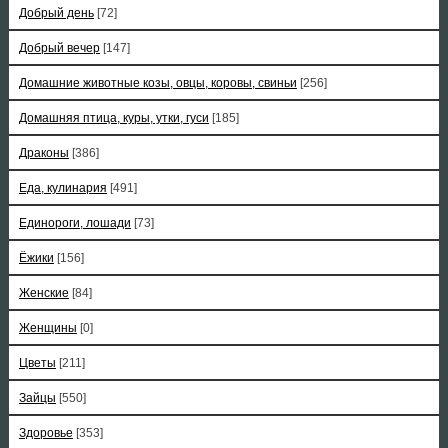
Добрый день
[72]
Добрый вечер
[147]
Домашние животные козы, овцы, коровы, свиньи
[256]
Домашняя птица, куры, утки, гуси
[185]
Драконы
[386]
Еда, кулинария
[491]
Единороги, лошади
[73]
Ёжики
[156]
Женские
[84]
Женщины
[0]
Цветы
[211]
Зайцы
[550]
Здоровье
[353]