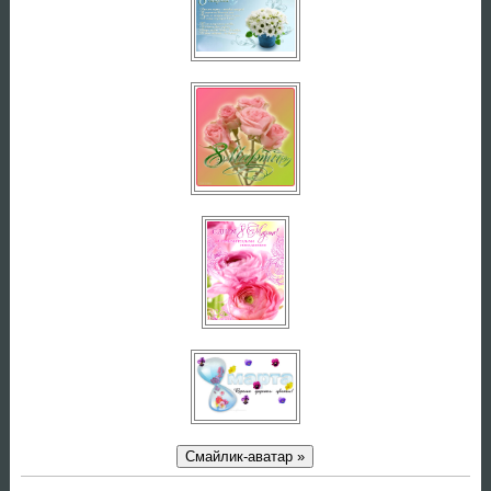
Смайлик-аватар »