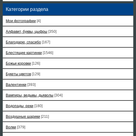
Категории раздела
Мои фотографии
[4]
Алфавит, буквы, цыфры
[350]
Благодарю, спасибо
[167]
Блестящие картинки
[1546]
Божьи коровки
[126]
Букеты цветов
[129]
Валентинки
[393]
Вампиры, ведьмы, дьяволы
[304]
Водопады, реки
[180]
Воздушные шарики
[211]
Волки
[379]