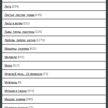
Лето
[254]
Листья, листва, трава
[225]
Лисы и волки
[111]
Львы, тигры, пантеры
[125]
Любовь, люблю, целую
[1273]
Машины, техника
[631]
Медведи
[541]
Море
[317]
Мужской день - 23 февраля
[72]
Мужчины
[0]
Музыка и танцы
[372]
Мышки, хомяки
[395]
Надписи разные
[15]