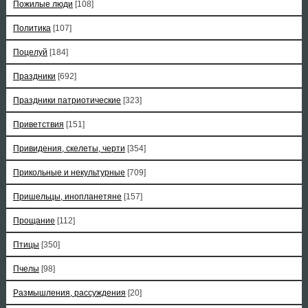
Пожилые люди
[108]
Политика
[107]
Поцелуй
[184]
Праздники
[692]
Праздники патриотические
[323]
Приветствия
[151]
Привидения, скелеты, черти
[354]
Прикольные и некультурные
[709]
Пришельцы, инопланетяне
[157]
Прощание
[112]
Птицы
[350]
Пчелы
[98]
Размышления, рассуждения
[20]