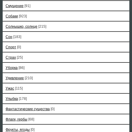
Смущение
[91]
Собаки
[923]
Солнышко, солнце
[215]
Сон
[183]
Спорт
[0]
Страх
[25]
Уборка
[86]
Удивление
[210]
Ужас
[115]
Улыбка
[178]
Фантастические существа
[0]
Флаги, гербы
[68]
Фрукты, ягоды
[0]