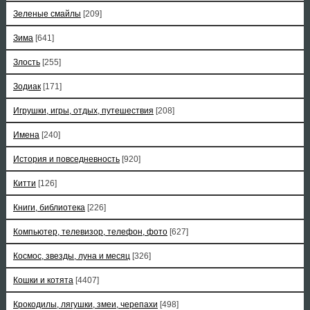
Зеленые смайлы
[209]
Зима
[641]
Злость
[255]
Зодиак
[171]
Игрушки, игры, отдых, путешествия
[208]
Имена
[240]
История и повседневность
[920]
Китти
[126]
Книги, библиотека
[226]
Компьютер, телевизор, телефон, фото
[627]
Космос, звезды, луна и месяц
[326]
Кошки и котята
[4407]
Крокодилы, лягушки, змеи, черепахи
[498]