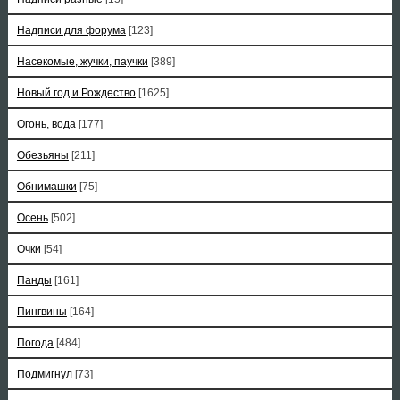
Надписи для форума
[123]
Насекомые, жучки, паучки
[389]
Новый год и Рождество
[1625]
Огонь, вода
[177]
Обезьяны
[211]
Обнимашки
[75]
Осень
[502]
Очки
[54]
Панды
[161]
Пингвины
[164]
Погода
[484]
Подмигнул
[73]