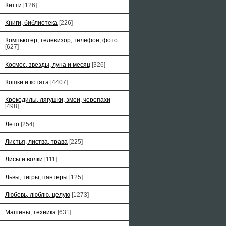
Китти
[126]
Книги, библиотека
[226]
Компьютер, телевизор, телефон, фото
[627]
Космос, звезды, луна и месяц
[326]
Кошки и котята
[4407]
Крокодилы, лягушки, змеи, черепахи
[498]
Лето
[254]
Листья, листва, трава
[225]
Лисы и волки
[111]
Львы, тигры, пантеры
[125]
Любовь, люблю, целую
[1273]
Машины, техника
[631]