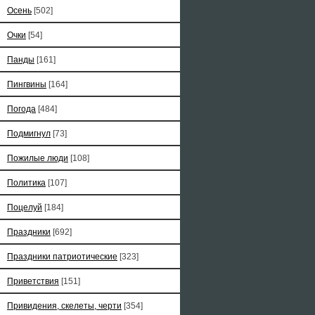
Осень
[502]
Очки
[54]
Панды
[161]
Пингвины
[164]
Погода
[484]
Подмигнул
[73]
Пожилые люди
[108]
Политика
[107]
Поцелуй
[184]
Праздники
[692]
Праздники патриотические
[323]
Приветствия
[151]
Привидения, скелеты, черти
[354]