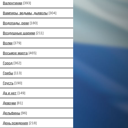
Валентинки
[393]
Вампиры, ведьмы, дьяволы
[304]
Водопады, реки
[180]
Воздушные шарики
[211]
Волки
[379]
Восьмое марта
[465]
Город
[362]
Грибы
[113]
Грусть
[190]
Да и нет
[149]
Девочки
[81]
Дельфины
[96]
День рождения
[218]