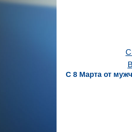
С
В
С 8 Марта от муж