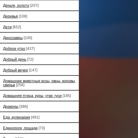
Деньги, золото
[207]
Деревья
[108]
Дети
[652]
Динозавры
[100]
Доброе утро
[437]
Добрый день
[72]
Добрый вечер
[147]
Домашние животные козы, овцы, коровы,
свиньи
[256]
Домашняя птица, куры, утки, гуси
[185]
Драконы
[386]
Еда, кулинария
[491]
Единороги, лошади
[73]