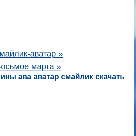
майлик-аватар
»
осьмое марта »
чины ава аватар смайлик скачать