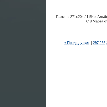
Размер: 271x204 / 1.5Kb. Альб
С 8 Марта о
« Предыдущая
|
297
298