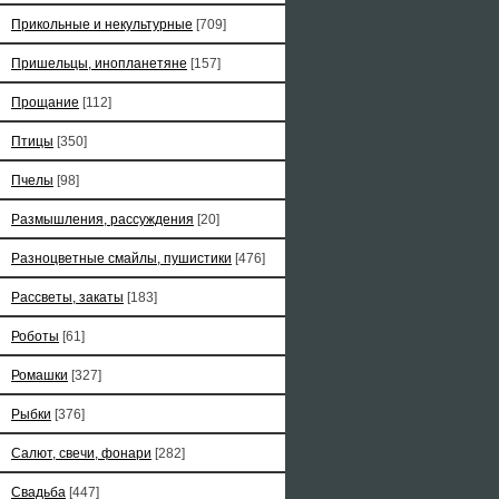
Прикольные и некультурные
[709]
Пришельцы, инопланетяне
[157]
Прощание
[112]
Птицы
[350]
Пчелы
[98]
Размышления, рассуждения
[20]
Разноцветные смайлы, пушистики
[476]
Рассветы, закаты
[183]
Роботы
[61]
Ромашки
[327]
Рыбки
[376]
Салют, свечи, фонари
[282]
Свадьба
[447]