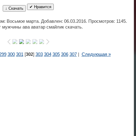
✔ Нравится
↓ Скачать
ом: Восьмое марта. Добавлен: 06.03.2016. Просмотров: 1145.
т мужчины ава аватар смайлик скачать.
299
300
301
[
302
]
303
304
305
306
307
|
Следующая »