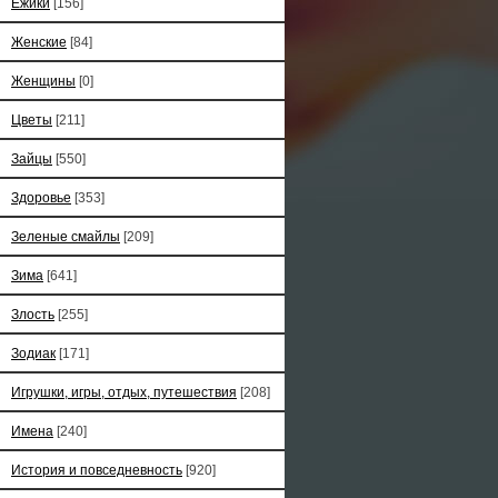
Ёжики
[156]
Женские
[84]
Женщины
[0]
Цветы
[211]
Зайцы
[550]
Здоровье
[353]
Зеленые смайлы
[209]
Зима
[641]
Злость
[255]
Зодиак
[171]
Игрушки, игры, отдых, путешествия
[208]
Имена
[240]
История и повседневность
[920]