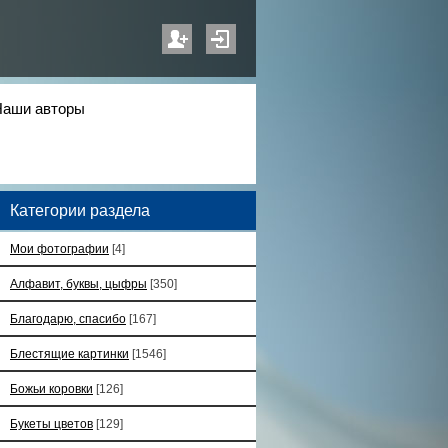
Наши авторы
Категории раздела
Мои фотографии
[4]
Алфавит, буквы, цыфры
[350]
Благодарю, спасибо
[167]
Блестящие картинки
[1546]
Божьи коровки
[126]
Букеты цветов
[129]