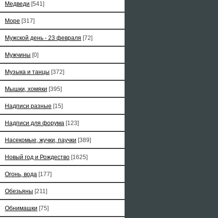
Медведи
[541]
Море
[317]
Мужской день - 23 февраля
[72]
Мужчины
[0]
Музыка и танцы
[372]
Мышки, хомяки
[395]
Надписи разные
[15]
Надписи для форума
[123]
Насекомые, жучки, паучки
[389]
Новый год и Рождество
[1625]
Огонь, вода
[177]
Обезьяны
[211]
Обнимашки
[75]