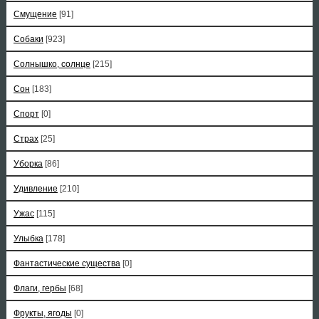
Смущение
[91]
Собаки
[923]
Солнышко, солнце
[215]
Сон
[183]
Спорт
[0]
Страх
[25]
Уборка
[86]
Удивление
[210]
Ужас
[115]
Улыбка
[178]
Фантастические существа
[0]
Флаги, гербы
[68]
Фрукты, ягоды
[0]