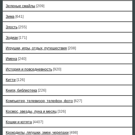
Зеленые смайлы
[209]
Зима
[641]
Злость
[255]
Зодиак
[171]
Игрушки, игры, отдых, путешествия
[208]
Имена
[240]
История и повседневность
[920]
Китти
[126]
Книги, библиотека
[226]
Компьютер, телевизор, телефон, фото
[627]
Космос, звезды, луна и месяц
[326]
Кошки и котята
[4407]
Крокодилы, лягушки, змеи, черепахи
[498]