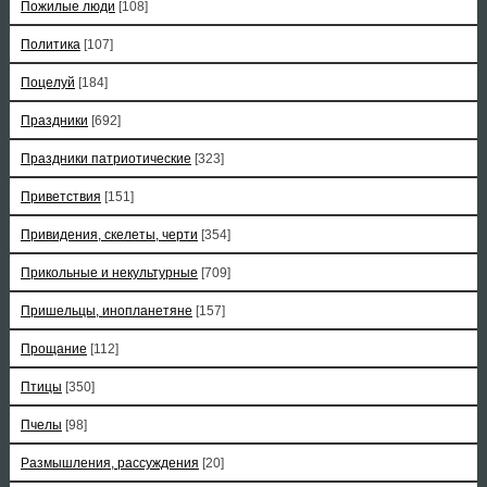
Пожилые люди
[108]
Политика
[107]
Поцелуй
[184]
Праздники
[692]
Праздники патриотические
[323]
Приветствия
[151]
Привидения, скелеты, черти
[354]
Прикольные и некультурные
[709]
Пришельцы, инопланетяне
[157]
Прощание
[112]
Птицы
[350]
Пчелы
[98]
Размышления, рассуждения
[20]