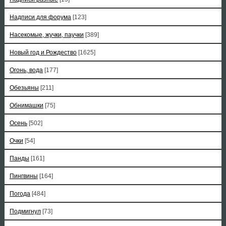
Надписи для форума
[123]
Насекомые, жучки, паучки
[389]
Новый год и Рождество
[1625]
Огонь, вода
[177]
Обезьяны
[211]
Обнимашки
[75]
Осень
[502]
Очки
[54]
Панды
[161]
Пингвины
[164]
Погода
[484]
Подмигнул
[73]