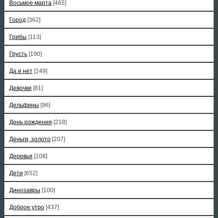
Восьмое марта
[465]
Город
[362]
Грибы
[113]
Грусть
[190]
Да и нет
[149]
Девочки
[81]
Дельфины
[96]
День рождения
[218]
Деньги, золото
[207]
Деревья
[108]
Дети
[652]
Динозавры
[100]
Доброе утро
[437]