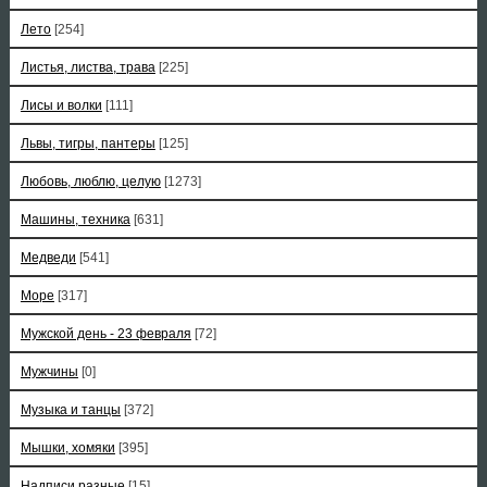
Лето
[254]
Листья, листва, трава
[225]
Лисы и волки
[111]
Львы, тигры, пантеры
[125]
Любовь, люблю, целую
[1273]
Машины, техника
[631]
Медведи
[541]
Море
[317]
Мужской день - 23 февраля
[72]
Мужчины
[0]
Музыка и танцы
[372]
Мышки, хомяки
[395]
Надписи разные
[15]