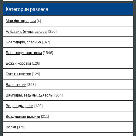
Категории раздела
Мои фотографии
[4]
Алфавит, буквы, цыфры
[350]
Благодарю, спасибо
[167]
Блестящие картинки
[1546]
Божьи коровки
[126]
Букеты цветов
[129]
Валентинки
[393]
Вампиры, ведьмы, дьяволы
[304]
Водопады, реки
[180]
Воздушные шарики
[211]
Волки
[379]