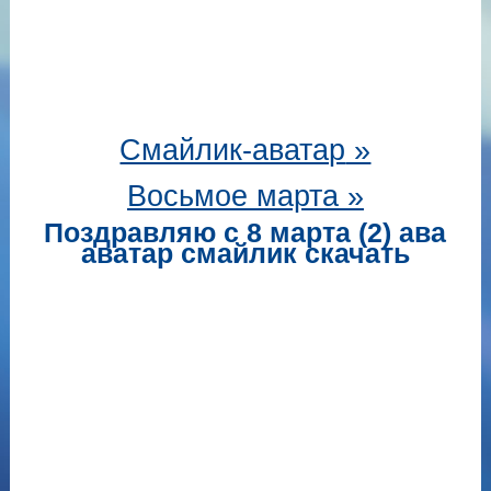
Смайлик-аватар
»
Восьмое марта »
Поздравляю с 8 марта (2) ава
аватар смайлик скачать