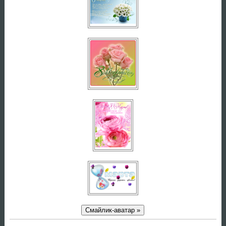
Смайлик-аватар »