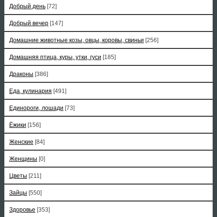
Добрый день
[72]
Добрый вечер
[147]
Домашние животные козы, овцы, коровы, свиньи
[256]
Домашняя птица, куры, утки, гуси
[185]
Драконы
[386]
Еда, кулинария
[491]
Единороги, лошади
[73]
Ёжики
[156]
Женские
[84]
Женщины
[0]
Цветы
[211]
Зайцы
[550]
Здоровье
[353]