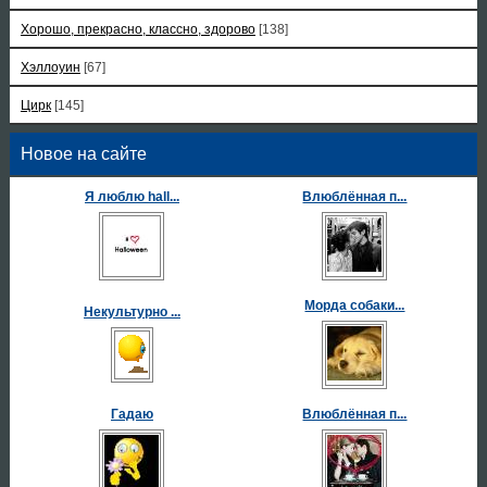
Хорошо, прекрасно, классно, здорово
[138]
Хэллоуин
[67]
Цирк
[145]
Новое на сайте
Я люблю hall...
Влюблённая п...
Морда собаки...
Некультурно ...
Гадаю
Влюблённая п...