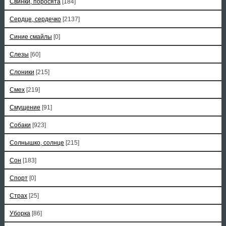
Свинки, поросята
[184]
Сердце, сердечко
[2137]
Синие смайлы
[0]
Слезы
[60]
Слоники
[215]
Смех
[219]
Смущение
[91]
Собаки
[923]
Солнышко, солнце
[215]
Сон
[183]
Спорт
[0]
Страх
[25]
Уборка
[86]