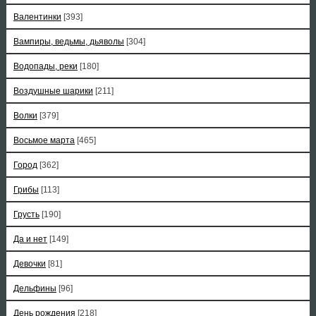
Валентинки
[393]
Вампиры, ведьмы, дьяволы
[304]
Водопады, реки
[180]
Воздушные шарики
[211]
Волки
[379]
Восьмое марта
[465]
Город
[362]
Грибы
[113]
Грусть
[190]
Да и нет
[149]
Девочки
[81]
Дельфины
[96]
День рождения
[218]