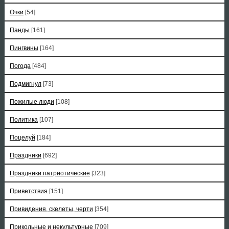
Очки
[54]
Панды
[161]
Пингвины
[164]
Погода
[484]
Подмигнул
[73]
Пожилые люди
[108]
Политика
[107]
Поцелуй
[184]
Праздники
[692]
Праздники патриотические
[323]
Приветствия
[151]
Привидения, скелеты, черти
[354]
Прикольные и некультурные
[709]