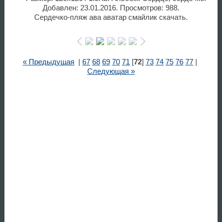
Добавлен: 23.01.2016. Просмотров: 988.
Сердечко-пляж ава аватар смайлик скачать.
« Предыдущая
|
67
68
69
70
71
[
72
]
73
74
75
76
77
|
Следующая »