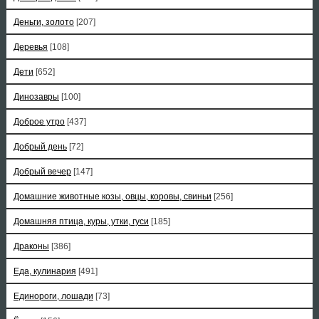
Деньги, золото
[207]
Деревья
[108]
Дети
[652]
Динозавры
[100]
Доброе утро
[437]
Добрый день
[72]
Добрый вечер
[147]
Домашние животные козы, овцы, коровы, свиньи
[256]
Домашняя птица, куры, утки, гуси
[185]
Драконы
[386]
Еда, кулинария
[491]
Единороги, лошади
[73]