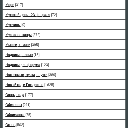
Море
[317]
Мужской день - 23 февраля
[72]
Мужчины
[0]
Музыка и танцы
[372]
Мышки, хомяки
[395]
Надписи разные
[15]
Надписи для форума
[123]
Насекомые, жучки, паучки
[389]
Новый год и Рождество
[1625]
Огонь, вода
[177]
Обезьяны
[211]
Обнимашки
[75]
Осень
[502]