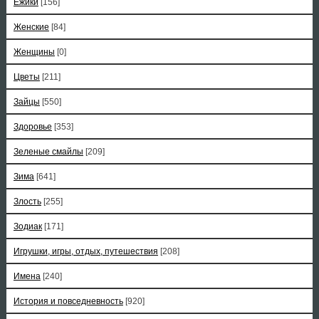
Ёжики
[156]
Женские
[84]
Женщины
[0]
Цветы
[211]
Зайцы
[550]
Здоровье
[353]
Зеленые смайлы
[209]
Зима
[641]
Злость
[255]
Зодиак
[171]
Игрушки, игры, отдых, путешествия
[208]
Имена
[240]
История и повседневность
[920]