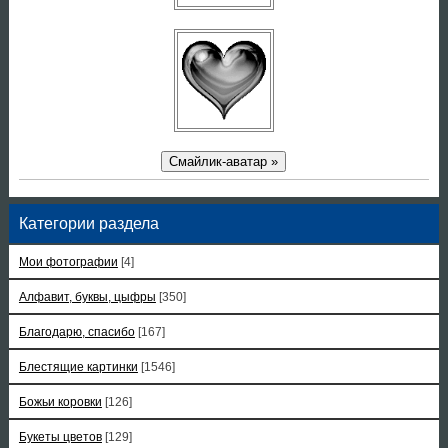
Смайлик-аватар »
Категории раздела
Мои фотографии
[4]
Алфавит, буквы, цыфры
[350]
Благодарю, спасибо
[167]
Блестящие картинки
[1546]
Божьи коровки
[126]
Букеты цветов
[129]