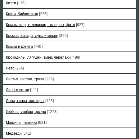
Китти
[126]
Книги, библиотека
[226]
Компьютер, телевизор, телефон, фото
[627]
Космос, звезды, луна и месяц
[326]
Кошки и котята
[4407]
Крокодилы, лягушки, змеи, черепахи
[498]
Лето
[254]
Листья, листва, трава
[225]
Лисы и волки
[111]
Львы, тигры, пантеры
[125]
Любовь, люблю, целую
[1273]
Машины, техника
[631]
Медведи
[541]