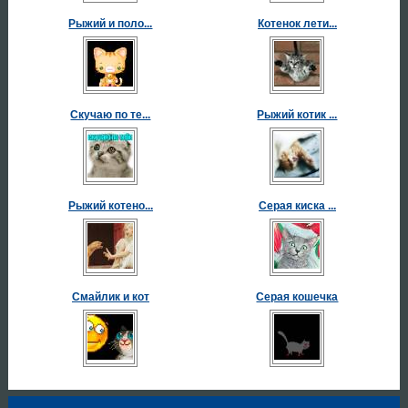
Рыжий и поло...
Котенок лети...
Скучаю по те...
Рыжий котик ...
Рыжий котено...
Серая киска ...
Смайлик и кот
Серая кошечка