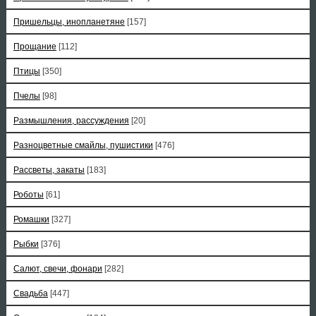
Пришельцы, инопланетяне
[157]
Прощание
[112]
Птицы
[350]
Пчелы
[98]
Размышления, рассуждения
[20]
Разноцветные смайлы, пушистики
[476]
Рассветы, закаты
[183]
Роботы
[61]
Ромашки
[327]
Рыбки
[376]
Салют, свечи, фонари
[282]
Свадьба
[447]