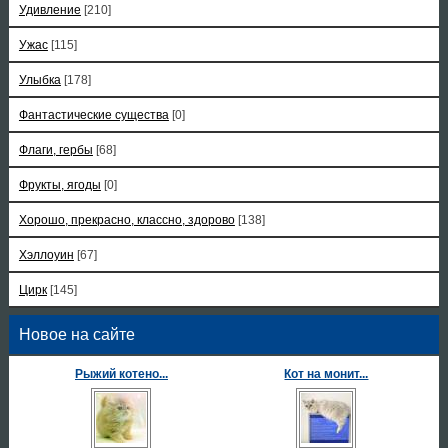
Удивление
[210]
Ужас
[115]
Улыбка
[178]
Фантастические существа
[0]
Флаги, гербы
[68]
Фрукты, ягоды
[0]
Хорошо, прекрасно, классно, здорово
[138]
Хэллоуин
[67]
Цирк
[145]
Новое на сайте
Рыжий котено...
Кот на монит...