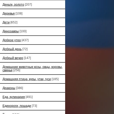
Деньги, золото
[207]
Деревья
[108]
Дети
[652]
Динозавры
[100]
Доброе утро
[437]
Добрый день
[72]
Добрый вечер
[147]
Домашние животные козы, овцы, коровы,
свиньи
[256]
Домашняя птица, куры, утки, гуси
[185]
Драконы
[386]
Еда, кулинария
[491]
Единороги, лошади
[73]