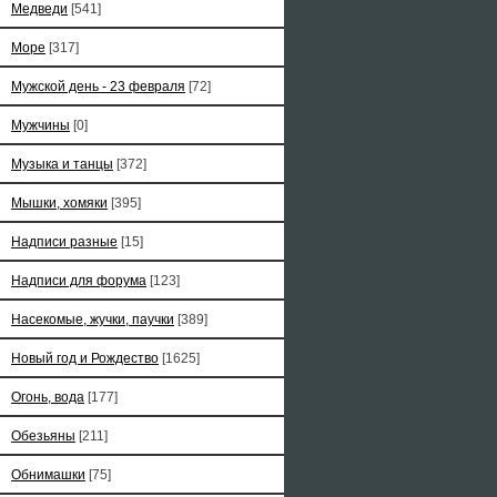
Медведи
[541]
Море
[317]
Мужской день - 23 февраля
[72]
Мужчины
[0]
Музыка и танцы
[372]
Мышки, хомяки
[395]
Надписи разные
[15]
Надписи для форума
[123]
Насекомые, жучки, паучки
[389]
Новый год и Рождество
[1625]
Огонь, вода
[177]
Обезьяны
[211]
Обнимашки
[75]