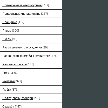
Прикольные и некультурные
[709]
Пришельцы, инопланетяне
[157]
Прощание
[112]
Птицы
[350]
Пчелы
[98]
Размышления, рассуждения
[20]
Разноцветные смайлы, пушистики
[476]
Рассветы, закаты
[183]
Роботы
[61]
Ромашки
[327]
Рыбки
[376]
Салют, свечи, фонари
[282]
Свадьба
[447]