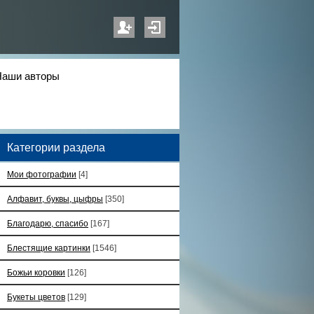
Наши авторы
Категории раздела
Мои фотографии
[4]
Алфавит, буквы, цыфры
[350]
Благодарю, спасибо
[167]
Блестящие картинки
[1546]
Божьи коровки
[126]
Букеты цветов
[129]