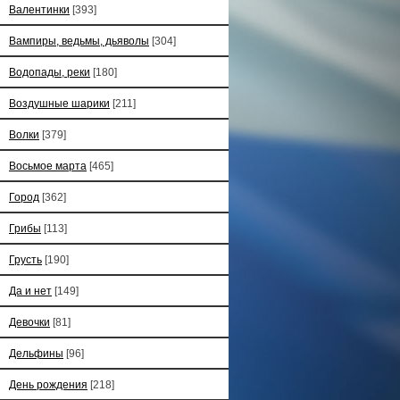
Валентинки
[393]
Вампиры, ведьмы, дьяволы
[304]
Водопады, реки
[180]
Воздушные шарики
[211]
Волки
[379]
Восьмое марта
[465]
Город
[362]
Грибы
[113]
Грусть
[190]
Да и нет
[149]
Девочки
[81]
Дельфины
[96]
День рождения
[218]