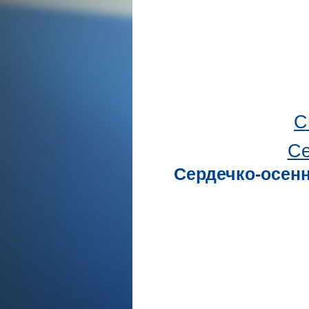
С
Се
Сердечко-осенн