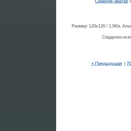
Смайлик-аватар
Размер: 120x120 / 1.5Kb. Ал
Сердечко-осен
« Предыдущая
|
7