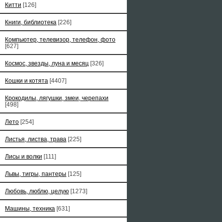
Китти
[126]
Книги, библиотека
[226]
Компьютер, телевизор, телефон, фото
[627]
Космос, звезды, луна и месяц
[326]
Кошки и котята
[4407]
Крокодилы, лягушки, змеи, черепахи
[498]
Лето
[254]
Листья, листва, трава
[225]
Лисы и волки
[111]
Львы, тигры, пантеры
[125]
Любовь, люблю, целую
[1273]
Машины, техника
[631]