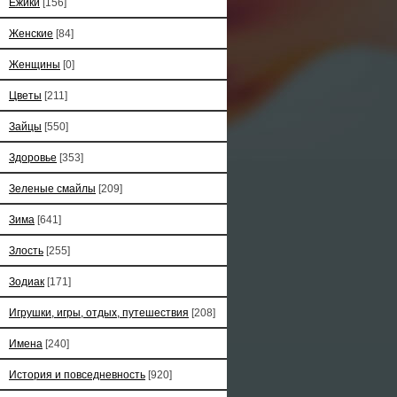
Ёжики
[156]
Женские
[84]
Женщины
[0]
Цветы
[211]
Зайцы
[550]
Здоровье
[353]
Зеленые смайлы
[209]
Зима
[641]
Злость
[255]
Зодиак
[171]
Игрушки, игры, отдых, путешествия
[208]
Имена
[240]
История и повседневность
[920]