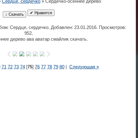
»
Сердце, сердечко
» Сердечко-осеннее дерево
✔ Нравится
↓ Скачать
ьбом: Сердце, сердечко. Добавлен: 23.01.2016. Просмотров:
952.
нее дерево ава аватар смайлик скачать.
0
71
72
73
74
[
75
]
76
77
78
79
80
|
Следующая »