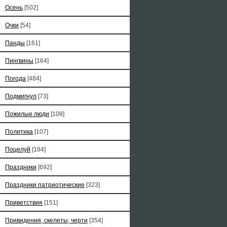
Осень
[502]
Очки
[54]
Панды
[161]
Пингвины
[164]
Погода
[484]
Подмигнул
[73]
Пожилые люди
[108]
Политика
[107]
Поцелуй
[184]
Праздники
[692]
Праздники патриотические
[323]
Приветствия
[151]
Привидения, скелеты, черти
[354]