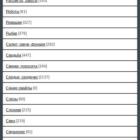
Рассветы, закаты
[183]
Роботы
[61]
Ромашки
[327]
Рыбки
[376]
Салют, свечи, фонари
[282]
Свадьба
[447]
Свинки, поросята
[184]
Сердце, сердечко
[2137]
Синие смайлы
[0]
Слезы
[60]
Слоники
[215]
Смех
[219]
Смущение
[91]