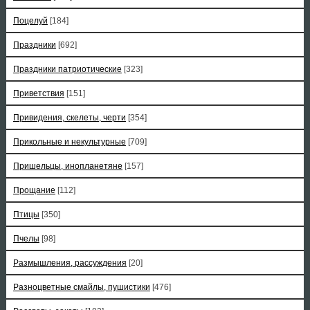
Поцелуй
[184]
Праздники
[692]
Праздники патриотические
[323]
Приветствия
[151]
Привидения, скелеты, черти
[354]
Прикольные и некультурные
[709]
Пришельцы, инопланетяне
[157]
Прощание
[112]
Птицы
[350]
Пчелы
[98]
Размышления, рассуждения
[20]
Разноцветные смайлы, пушистики
[476]