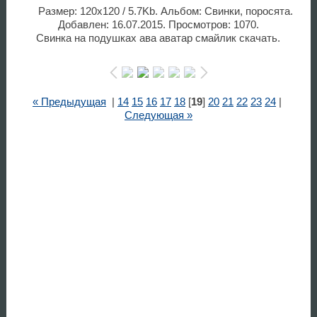
Размер: 120x120 / 5.7Kb. Альбом: Свинки, поросята.
Добавлен: 16.07.2015. Просмотров: 1070.
Свинка на подушках ава аватар смайлик скачать.
« Предыдущая
|
14
15
16
17
18
[
19
]
20
21
22
23
24
|
Следующая »