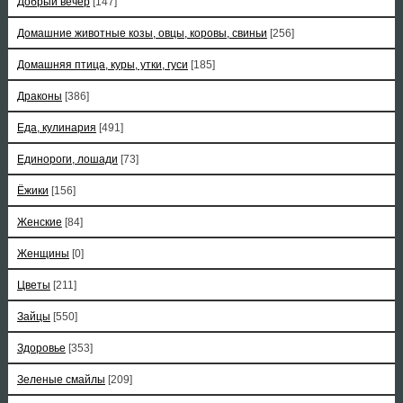
Добрый вечер
[147]
Домашние животные козы, овцы, коровы, свиньи
[256]
Домашняя птица, куры, утки, гуси
[185]
Драконы
[386]
Еда, кулинария
[491]
Единороги, лошади
[73]
Ёжики
[156]
Женские
[84]
Женщины
[0]
Цветы
[211]
Зайцы
[550]
Здоровье
[353]
Зеленые смайлы
[209]