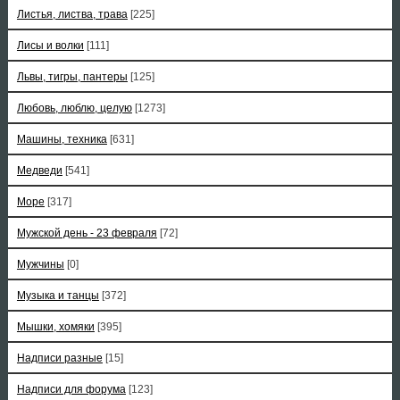
Листья, листва, трава
[225]
Лисы и волки
[111]
Львы, тигры, пантеры
[125]
Любовь, люблю, целую
[1273]
Машины, техника
[631]
Медведи
[541]
Море
[317]
Мужской день - 23 февраля
[72]
Мужчины
[0]
Музыка и танцы
[372]
Мышки, хомяки
[395]
Надписи разные
[15]
Надписи для форума
[123]