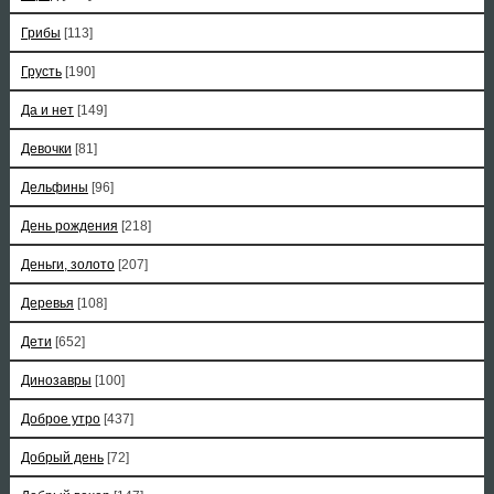
Грибы
[113]
Грусть
[190]
Да и нет
[149]
Девочки
[81]
Дельфины
[96]
День рождения
[218]
Деньги, золото
[207]
Деревья
[108]
Дети
[652]
Динозавры
[100]
Доброе утро
[437]
Добрый день
[72]