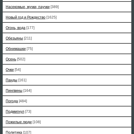
Насекомые, жучки, паучки
[389]
Новый год и Рождество
[1625]
Огонь, вода
[177]
Обезьяны
[211]
Обнимашки
[75]
Осень
[502]
Очки
[54]
Панды
[161]
Пингвины
[164]
Погода
[484]
Подмигнул
[73]
Пожилые люди
[108]
Политика
[107]