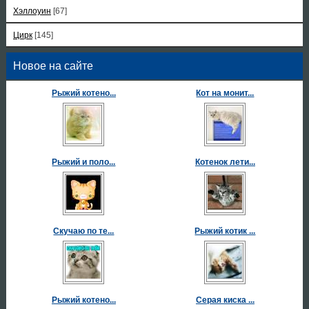
Хэллоуин
[67]
Цирк
[145]
Новое на сайте
Рыжий котено...
Кот на монит...
Рыжий и поло...
Котенок лети...
Скучаю по те...
Рыжий котик ...
Рыжий котено...
Серая киска ...