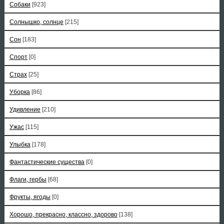
Собаки
[923]
Солнышко, солнце
[215]
Сон
[183]
Спорт
[0]
Страх
[25]
Уборка
[86]
Удивление
[210]
Ужас
[115]
Улыбка
[178]
Фантастические существа
[0]
Флаги, гербы
[68]
Фрукты, ягоды
[0]
Хорошо, прекрасно, классно, здорово
[138]