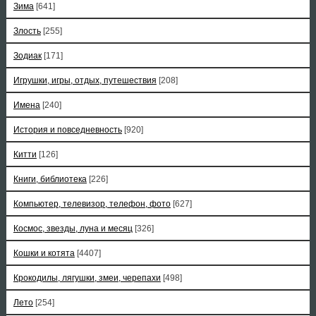
Зима
[641]
Злость
[255]
Зодиак
[171]
Игрушки, игры, отдых, путешествия
[208]
Имена
[240]
История и повседневность
[920]
Китти
[126]
Книги, библиотека
[226]
Компьютер, телевизор, телефон, фото
[627]
Космос, звезды, луна и месяц
[326]
Кошки и котята
[4407]
Крокодилы, лягушки, змеи, черепахи
[498]
Лето
[254]