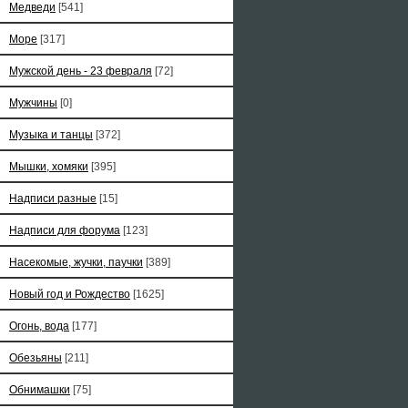
Медведи
[541]
Море
[317]
Мужской день - 23 февраля
[72]
Мужчины
[0]
Музыка и танцы
[372]
Мышки, хомяки
[395]
Надписи разные
[15]
Надписи для форума
[123]
Насекомые, жучки, паучки
[389]
Новый год и Рождество
[1625]
Огонь, вода
[177]
Обезьяны
[211]
Обнимашки
[75]