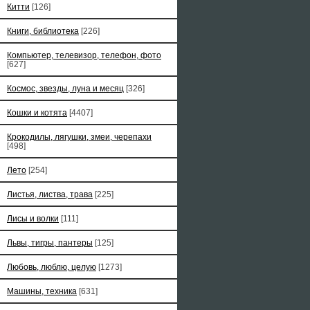
Китти
[126]
Книги, библиотека
[226]
Компьютер, телевизор, телефон, фото
[627]
Космос, звезды, луна и месяц
[326]
Кошки и котята
[4407]
Крокодилы, лягушки, змеи, черепахи
[498]
Лето
[254]
Листья, листва, трава
[225]
Лисы и волки
[111]
Львы, тигры, пантеры
[125]
Любовь, люблю, целую
[1273]
Машины, техника
[631]