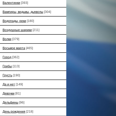
Валентинки
[393]
Вампиры, ведьмы, дьяволы
[304]
Водопады, реки
[180]
Воздушные шарики
[211]
Волки
[379]
Восьмое марта
[465]
Город
[362]
Грибы
[113]
Грусть
[190]
Да и нет
[149]
Девочки
[81]
Дельфины
[96]
День рождения
[218]