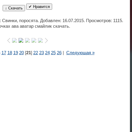
✔ Нравится
↓ Скачать
: Свинки, поросята. Добавлен: 16.07.2015. Просмотров: 1115.
очках ава аватар смайлик скачать.
6
17
18
19
20
[
21
]
22
23
24
25
26
|
Следующая »