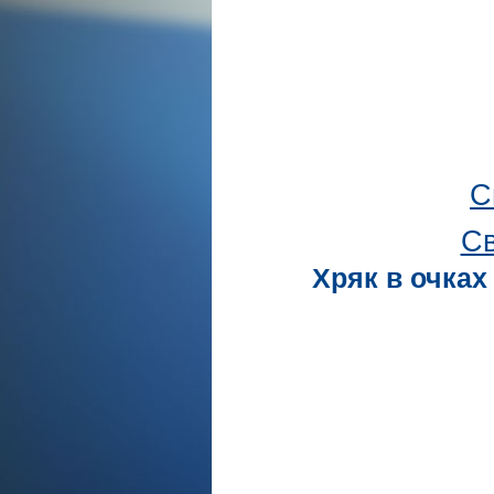
С
Св
Хряк в очках