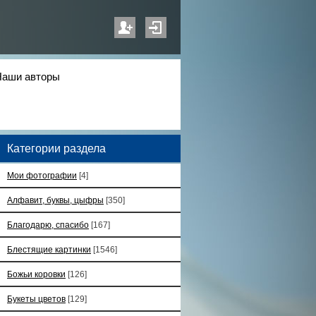
Наши авторы
Категории раздела
Мои фотографии
[4]
Алфавит, буквы, цыфры
[350]
Благодарю, спасибо
[167]
Блестящие картинки
[1546]
Божьи коровки
[126]
Букеты цветов
[129]