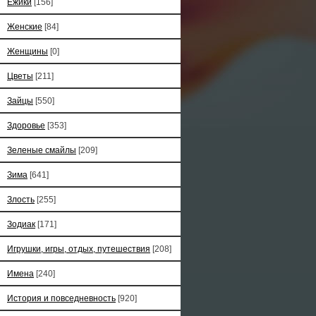
Ёжики
[156]
Женские
[84]
Женщины
[0]
Цветы
[211]
Зайцы
[550]
Здоровье
[353]
Зеленые смайлы
[209]
Зима
[641]
Злость
[255]
Зодиак
[171]
Игрушки, игры, отдых, путешествия
[208]
Имена
[240]
История и повседневность
[920]