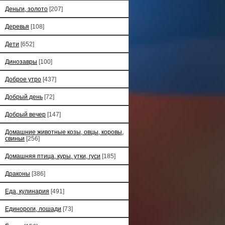
Деньги, золото
[207]
Деревья
[108]
Дети
[652]
Динозавры
[100]
Доброе утро
[437]
Добрый день
[72]
Добрый вечер
[147]
Домашние животные козы, овцы, коровы,
свиньи
[256]
Домашняя птица, куры, утки, гуси
[185]
Драконы
[386]
Еда, кулинария
[491]
Единороги, лошади
[73]