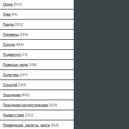
Осень
[502]
Очки
[54]
Панды
[161]
Пингвины
[164]
Погода
[484]
Подмигнул
[73]
Пожилые люди
[108]
Политика
[107]
Поцелуй
[184]
Праздники
[692]
Праздники патриотические
[323]
Приветствия
[151]
Привидения, скелеты, черти
[354]