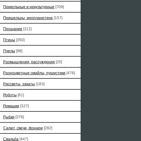
Прикольные и некультурные
[709]
Пришельцы, инопланетяне
[157]
Прощание
[112]
Птицы
[350]
Пчелы
[98]
Размышления, рассуждения
[20]
Разноцветные смайлы, пушистики
[476]
Рассветы, закаты
[183]
Роботы
[61]
Ромашки
[327]
Рыбки
[376]
Салют, свечи, фонари
[282]
Свадьба
[447]