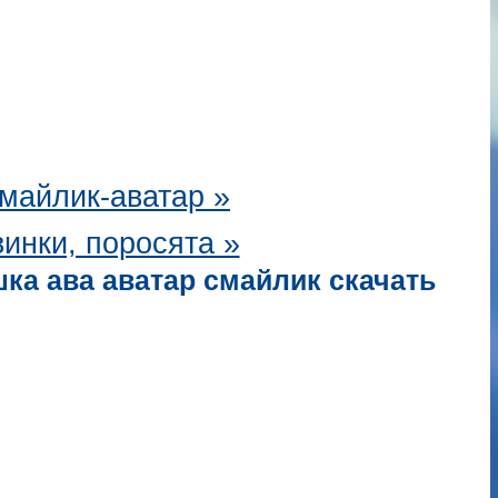
майлик-аватар
»
инки, поросята »
ка ава аватар смайлик скачать