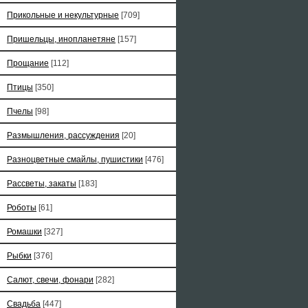
Прикольные и некультурные
[709]
Пришельцы, инопланетяне
[157]
Прощание
[112]
Птицы
[350]
Пчелы
[98]
Размышления, рассуждения
[20]
Разноцветные смайлы, пушистики
[476]
Рассветы, закаты
[183]
Роботы
[61]
Ромашки
[327]
Рыбки
[376]
Салют, свечи, фонари
[282]
Свадьба
[447]