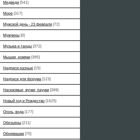
Медведи
[541]
Море
[317]
Мужской день - 23 февраля
[72]
Мужчины
[0]
Музыка и танцы
[372]
Мышки, хомяки
[395]
Надписи разные
[15]
Надписи для форума
[123]
Насекомые, жучки, паучки
[389]
Новый год и Рождество
[1625]
Огонь, вода
[177]
Обезьяны
[211]
Обнимашки
[75]