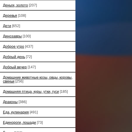
Деньги, золото
[207]
Деревья
[108]
Дети
[652]
Динозавры
[100]
Доброе утро
[437]
Добрый день
[72]
Добрый вечер
[147]
Домашние животные козы, овцы, коровы,
свиньи
[256]
Домашняя птица, куры, утки, гуси
[185]
Драконы
[386]
Еда, кулинария
[491]
Единороги, лошади
[73]