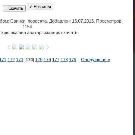
✔ Нравится
↓ Скачать
ьбом: Свинки, поросята. Добавлен: 16.07.2015. Просмотров:
1154.
 хрюшка ава аватар смайлик скачать.
171
172
173
[
174
]
175
176
177
178
179
|
Следующая »