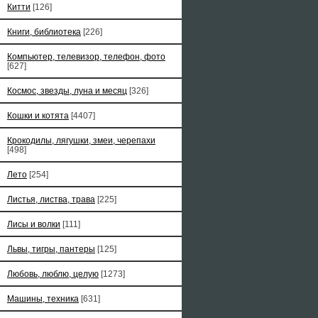
Китти
[126]
Книги, библиотека
[226]
Компьютер, телевизор, телефон, фото
[627]
Космос, звезды, луна и месяц
[326]
Кошки и котята
[4407]
Крокодилы, лягушки, змеи, черепахи
[498]
Лето
[254]
Листья, листва, трава
[225]
Лисы и волки
[111]
Львы, тигры, пантеры
[125]
Любовь, люблю, целую
[1273]
Машины, техника
[631]