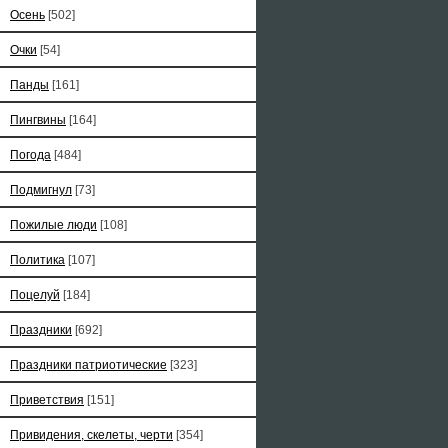
Осень
[502]
Очки
[54]
Панды
[161]
Пингвины
[164]
Погода
[484]
Подмигнул
[73]
Пожилые люди
[108]
Политика
[107]
Поцелуй
[184]
Праздники
[692]
Праздники патриотические
[323]
Приветствия
[151]
Привидения, скелеты, черти
[354]