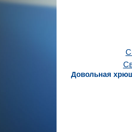
С
Св
Довольная хрюш