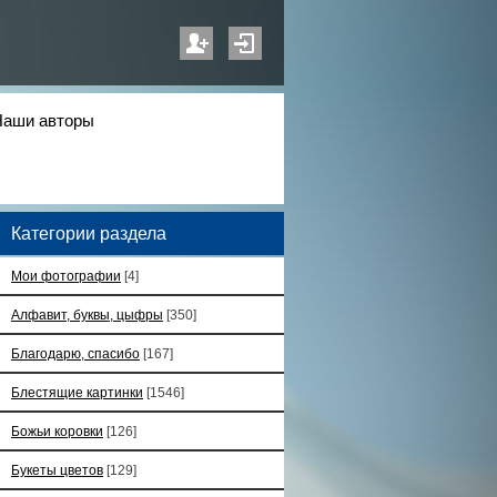
Наши авторы
Категории раздела
Мои фотографии
[4]
Алфавит, буквы, цыфры
[350]
Благодарю, спасибо
[167]
Блестящие картинки
[1546]
Божьи коровки
[126]
Букеты цветов
[129]