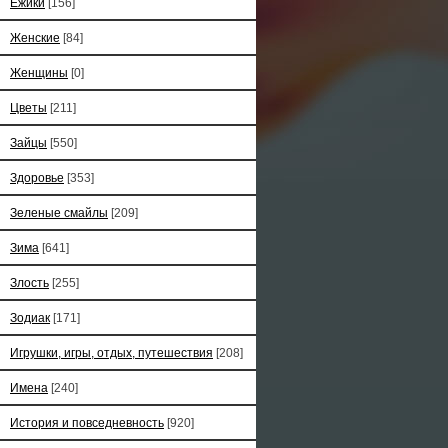
Ёжики
[156]
Женские
[84]
Женщины
[0]
Цветы
[211]
Зайцы
[550]
Здоровье
[353]
Зеленые смайлы
[209]
Зима
[641]
Злость
[255]
Зодиак
[171]
Игрушки, игры, отдых, путешествия
[208]
Имена
[240]
История и повседневность
[920]