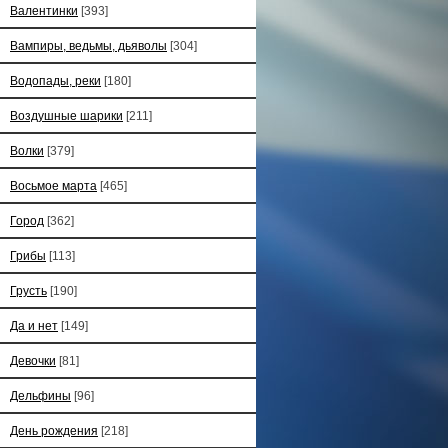
Валентинки
[393]
Вампиры, ведьмы, дьяволы
[304]
Водопады, реки
[180]
Воздушные шарики
[211]
Волки
[379]
Восьмое марта
[465]
Город
[362]
Грибы
[113]
Грусть
[190]
Да и нет
[149]
Девочки
[81]
Дельфины
[96]
День рождения
[218]