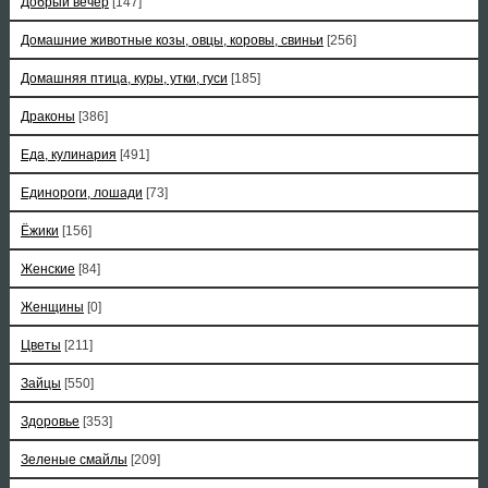
Добрый вечер
[147]
Домашние животные козы, овцы, коровы, свиньи
[256]
Домашняя птица, куры, утки, гуси
[185]
Драконы
[386]
Еда, кулинария
[491]
Единороги, лошади
[73]
Ёжики
[156]
Женские
[84]
Женщины
[0]
Цветы
[211]
Зайцы
[550]
Здоровье
[353]
Зеленые смайлы
[209]