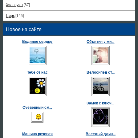
Хэллоуин
[67]
Цирк
[145]
Новое на сайте
Водяное сердце
Объятия у ми...
Тебе от нас
Велосипед ст...
Замок с ключ...
Суеверный см...
Машина розовая
Веселый длин...