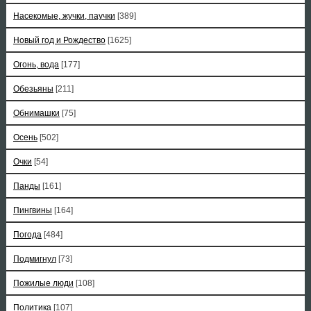
Насекомые, жучки, паучки
[389]
Новый год и Рождество
[1625]
Огонь, вода
[177]
Обезьяны
[211]
Обнимашки
[75]
Осень
[502]
Очки
[54]
Панды
[161]
Пингвины
[164]
Погода
[484]
Подмигнул
[73]
Пожилые люди
[108]
Политика
[107]