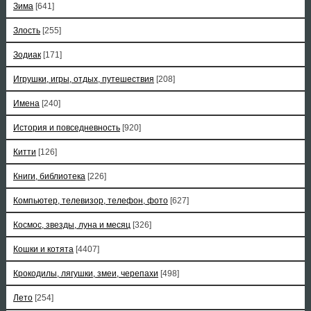
Зима
[641]
Злость
[255]
Зодиак
[171]
Игрушки, игры, отдых, путешествия
[208]
Имена
[240]
История и повседневность
[920]
Китти
[126]
Книги, библиотека
[226]
Компьютер, телевизор, телефон, фото
[627]
Космос, звезды, луна и месяц
[326]
Кошки и котята
[4407]
Крокодилы, лягушки, змеи, черепахи
[498]
Лето
[254]