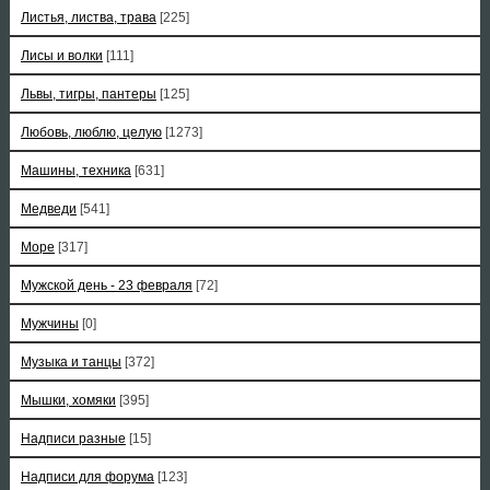
Листья, листва, трава
[225]
Лисы и волки
[111]
Львы, тигры, пантеры
[125]
Любовь, люблю, целую
[1273]
Машины, техника
[631]
Медведи
[541]
Море
[317]
Мужской день - 23 февраля
[72]
Мужчины
[0]
Музыка и танцы
[372]
Мышки, хомяки
[395]
Надписи разные
[15]
Надписи для форума
[123]