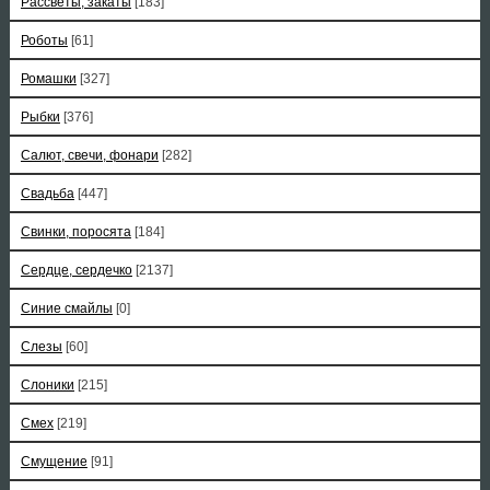
Рассветы, закаты
[183]
Роботы
[61]
Ромашки
[327]
Рыбки
[376]
Салют, свечи, фонари
[282]
Свадьба
[447]
Свинки, поросята
[184]
Сердце, сердечко
[2137]
Синие смайлы
[0]
Слезы
[60]
Слоники
[215]
Смех
[219]
Смущение
[91]