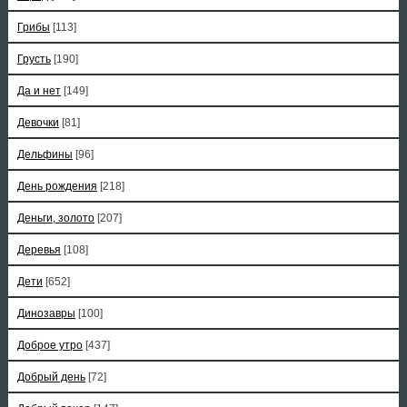
Грибы
[113]
Грусть
[190]
Да и нет
[149]
Девочки
[81]
Дельфины
[96]
День рождения
[218]
Деньги, золото
[207]
Деревья
[108]
Дети
[652]
Динозавры
[100]
Доброе утро
[437]
Добрый день
[72]