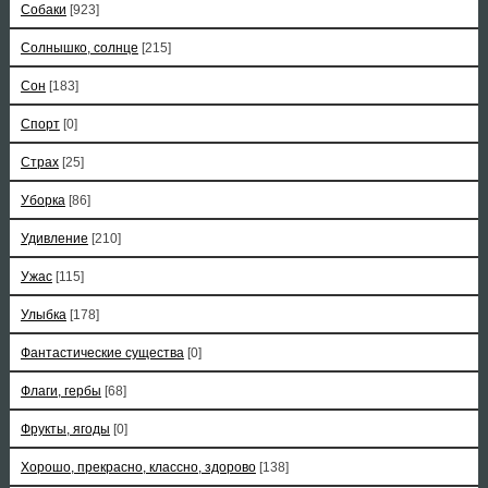
Собаки
[923]
Солнышко, солнце
[215]
Сон
[183]
Спорт
[0]
Страх
[25]
Уборка
[86]
Удивление
[210]
Ужас
[115]
Улыбка
[178]
Фантастические существа
[0]
Флаги, гербы
[68]
Фрукты, ягоды
[0]
Хорошо, прекрасно, классно, здорово
[138]