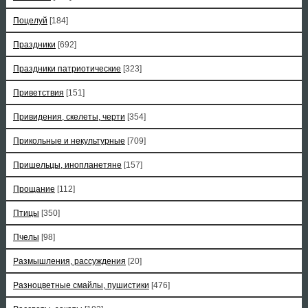
Поцелуй
[184]
Праздники
[692]
Праздники патриотические
[323]
Приветствия
[151]
Привидения, скелеты, черти
[354]
Прикольные и некультурные
[709]
Пришельцы, инопланетяне
[157]
Прощание
[112]
Птицы
[350]
Пчелы
[98]
Размышления, рассуждения
[20]
Разноцветные смайлы, пушистики
[476]