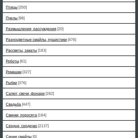
Птицы
[350]
Пчелы
[98]
Размышления, рассуждения
[20]
Разноцветные смайлы, пушистики
[476]
Рассветы, закаты
[183]
Роботы
[61]
Ромашки
[327]
Рыбки
[376]
Салют, свечи, фонари
[282]
Свадьба
[447]
Свинки, поросята
[184]
Сердце, сердечко
[2137]
Синие смайлы
[0]