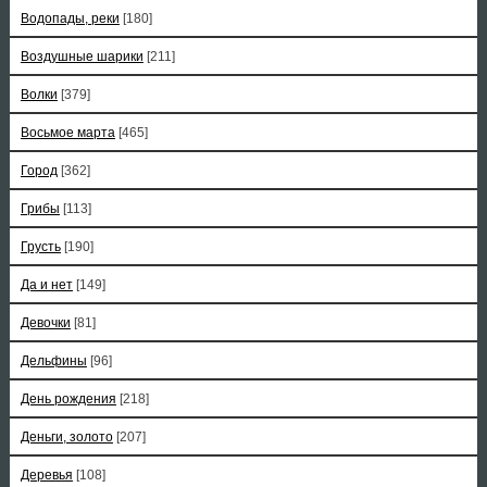
Водопады, реки
[180]
Воздушные шарики
[211]
Волки
[379]
Восьмое марта
[465]
Город
[362]
Грибы
[113]
Грусть
[190]
Да и нет
[149]
Девочки
[81]
Дельфины
[96]
День рождения
[218]
Деньги, золото
[207]
Деревья
[108]