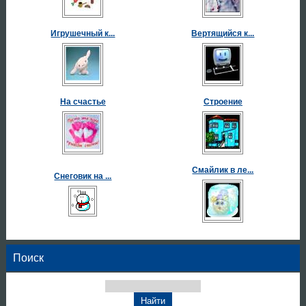
Игрушечный к...
Вертящийся к...
На счастье
Строение
Смайлик в ле...
Снеговик на ...
Поиск