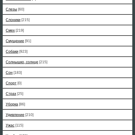
Слезы
[60]
Слоники
[215]
Смех
[219]
Смущение
[91]
Собаки
[923]
Солнышко, солнце
[215]
Сон
[183]
Спорт
[0]
Страх
[25]
Уборка
[86]
Удивление
[210]
Ужас
[115]