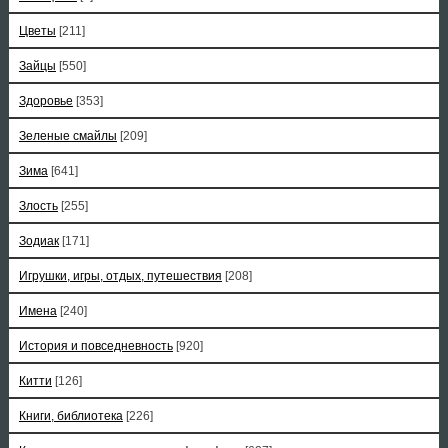
Цветы
[211]
Зайцы
[550]
Здоровье
[353]
Зеленые смайлы
[209]
Зима
[641]
Злость
[255]
Зодиак
[171]
Игрушки, игры, отдых, путешествия
[208]
Имена
[240]
История и повседневность
[920]
Китти
[126]
Книги, библиотека
[226]