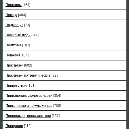
Пингвины
[164]
Погода
[484]
Подмигнул
[73]
Пожилые люди
[108]
Политика
[107]
Поцелуй
[184]
Праздники
[692]
Праздники патриотические
[323]
Приветствия
[151]
Привидения, скелеты, черти
[354]
Прикольные и некультурные
[709]
Пришельцы, инопланетяне
[157]
Прощание
[112]