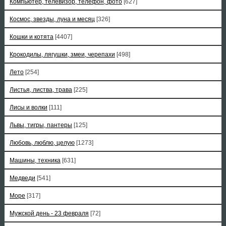
Компьютер, телевизор, телефон, фото
[627]
Космос, звезды, луна и месяц
[326]
Кошки и котята
[4407]
Крокодилы, лягушки, змеи, черепахи
[498]
Лето
[254]
Листья, листва, трава
[225]
Лисы и волки
[111]
Львы, тигры, пантеры
[125]
Любовь, люблю, целую
[1273]
Машины, техника
[631]
Медведи
[541]
Море
[317]
Мужской день - 23 февраля
[72]