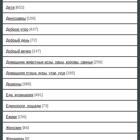
Дети
[652]
Динозавры
[100]
Доброе утро
[437]
Добрый день
[72]
Добрый вечер
[147]
Домашние животные козы, овцы, коровы, свиньи
[256]
Домашняя птица, куры, утки, гуси
[185]
Драконы
[386]
Еда, кулинария
[491]
Единороги, лошади
[73]
Ёжики
[156]
Женские
[84]
Женщины
[0]