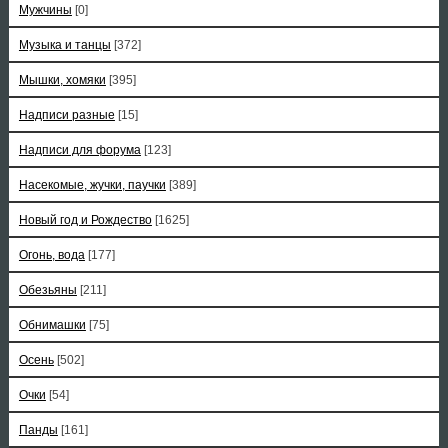
Мужчины
[0]
Музыка и танцы
[372]
Мышки, хомяки
[395]
Надписи разные
[15]
Надписи для форума
[123]
Насекомые, жучки, паучки
[389]
Новый год и Рождество
[1625]
Огонь, вода
[177]
Обезьяны
[211]
Обнимашки
[75]
Осень
[502]
Очки
[54]
Панды
[161]