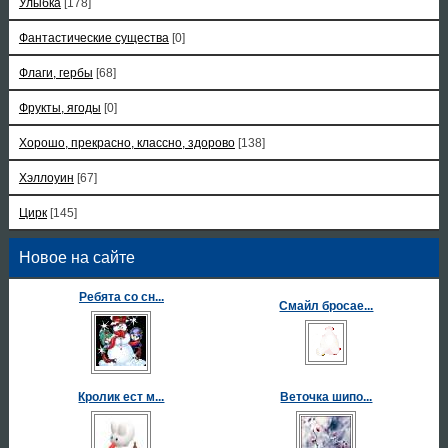
Улыбка
[178]
Фантастические существа
[0]
Флаги, гербы
[68]
Фрукты, ягоды
[0]
Хорошо, прекрасно, классно, здорово
[138]
Хэллоуин
[67]
Цирк
[145]
Новое на сайте
Ребята со сн...
Смайл бросае...
Кролик ест м...
Веточка шипо...