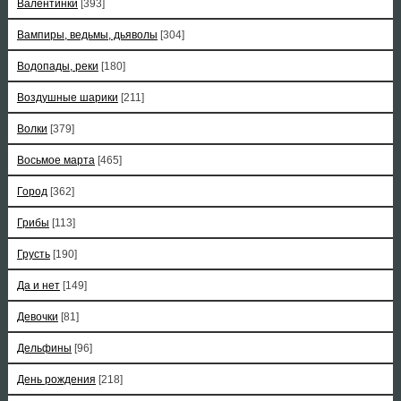
Валентинки
[393]
Вампиры, ведьмы, дьяволы
[304]
Водопады, реки
[180]
Воздушные шарики
[211]
Волки
[379]
Восьмое марта
[465]
Город
[362]
Грибы
[113]
Грусть
[190]
Да и нет
[149]
Девочки
[81]
Дельфины
[96]
День рождения
[218]