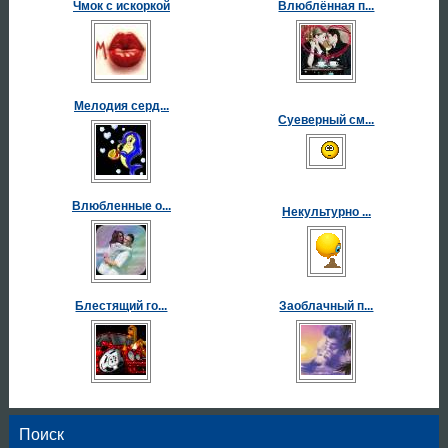
Чмок с искоркой
Влюблённая п...
Мелодия серд...
Суеверный см...
Влюбленные о...
Некультурно ...
Блестящий го...
Заоблачный п...
Поиск