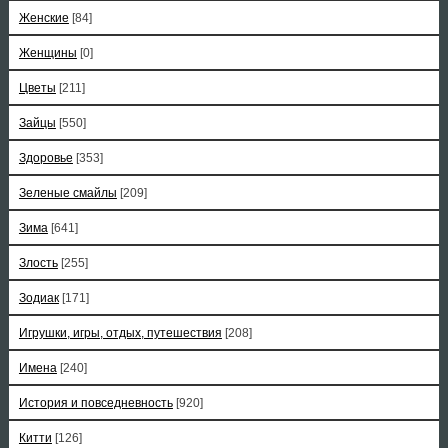
Женские
[84]
Женщины
[0]
Цветы
[211]
Зайцы
[550]
Здоровье
[353]
Зеленые смайлы
[209]
Зима
[641]
Злость
[255]
Зодиак
[171]
Игрушки, игры, отдых, путешествия
[208]
Имена
[240]
История и повседневность
[920]
Китти
[126]