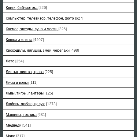
Книги, библиотека
[226]
Компьютер, телевизор, телефон, фото
[627]
Космос, звезды, луна и месяц
[326]
Кошки и котята
[4407]
Крокодилы, лягушки, змеи, черепахи
[498]
Лето
[254]
Листья, листва, трава
[225]
Лисы и волки
[111]
Львы, тигры, пантеры
[125]
Любовь, люблю, целую
[1273]
Машины, техника
[631]
Медведи
[541]
Море
[317]