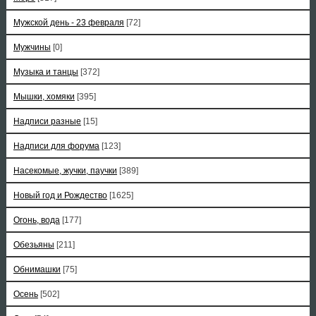
Мужской день - 23 февраля
[72]
Мужчины
[0]
Музыка и танцы
[372]
Мышки, хомяки
[395]
Надписи разные
[15]
Надписи для форума
[123]
Насекомые, жучки, паучки
[389]
Новый год и Рождество
[1625]
Огонь, вода
[177]
Обезьяны
[211]
Обнимашки
[75]
Осень
[502]