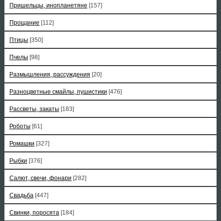
Пришельцы, инопланетяне
[157]
Прощание
[112]
Птицы
[350]
Пчелы
[98]
Размышления, рассуждения
[20]
Разноцветные смайлы, пушистики
[476]
Рассветы, закаты
[183]
Роботы
[61]
Ромашки
[327]
Рыбки
[376]
Салют, свечи, фонари
[282]
Свадьба
[447]
Свинки, поросята
[184]