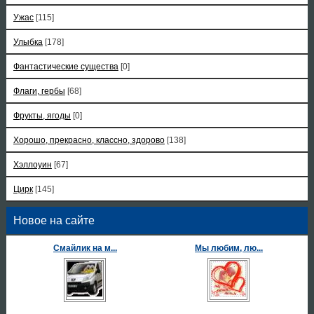
Ужас
[115]
Улыбка
[178]
Фантастические существа
[0]
Флаги, гербы
[68]
Фрукты, ягоды
[0]
Хорошо, прекрасно, классно, здорово
[138]
Хэллоуин
[67]
Цирк
[145]
Новое на сайте
Смайлик на м...
Мы любим, лю...