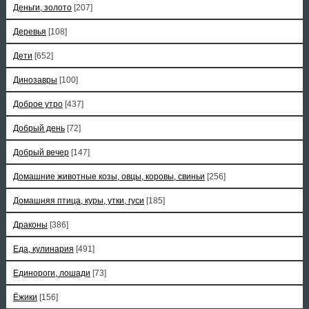
Деньги, золото
[207]
Деревья
[108]
Дети
[652]
Динозавры
[100]
Доброе утро
[437]
Добрый день
[72]
Добрый вечер
[147]
Домашние животные козы, овцы, коровы, свиньи
[256]
Домашняя птица, куры, утки, гуси
[185]
Драконы
[386]
Еда, кулинария
[491]
Единороги, лошади
[73]
Ёжики
[156]