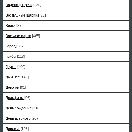
Водопады, реки
[180]
Воздушные шарики
[211]
Волки
[379]
Восьмое марта
[465]
Город
[362]
Грибы
[113]
Грусть
[190]
Да и нет
[149]
Девочки
[81]
Дельфины
[96]
День рождения
[218]
Деньги, золото
[207]
Деревья
[108]