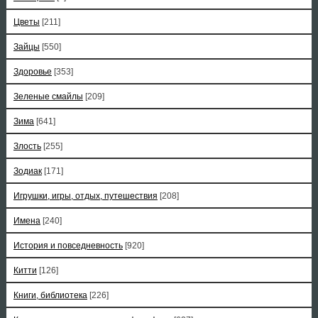
Цветы
[211]
Зайцы
[550]
Здоровье
[353]
Зеленые смайлы
[209]
Зима
[641]
Злость
[255]
Зодиак
[171]
Игрушки, игры, отдых, путешествия
[208]
Имена
[240]
История и повседневность
[920]
Китти
[126]
Книги, библиотека
[226]