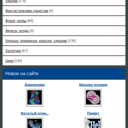
Улыбка
[178]
Фантастические существа
[0]
Флаги, гербы
[68]
Фрукты, ягоды
[0]
Хорошо, прекрасно, классно, здорово
[138]
Хэллоуин
[67]
Цирк
[145]
Новое на сайте
Дракончики
Машина розовая
Веселый длин...
Привет