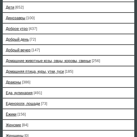
Дети
[652]
Динозавры
[100]
Доброе утро
[437]
Добрый день
[72]
Добрый вечер
[147]
Домашние животные козы, овцы, коровы, свиньи
[256]
Домашняя птица, куры, утки, гуси
[185]
Драконы
[386]
Еда, кулинария
[491]
Единороги, лошади
[73]
Ёжики
[156]
Женские
[84]
Женщины
[0]