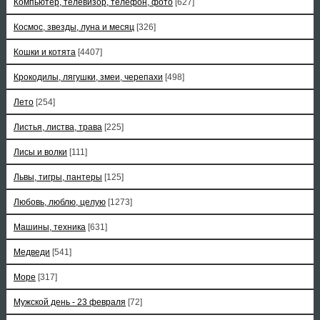
Компьютер, телевизор, телефон, фото
[627]
Космос, звезды, луна и месяц
[326]
Кошки и котята
[4407]
Крокодилы, лягушки, змеи, черепахи
[498]
Лето
[254]
Листья, листва, трава
[225]
Лисы и волки
[111]
Львы, тигры, пантеры
[125]
Любовь, люблю, целую
[1273]
Машины, техника
[631]
Медведи
[541]
Море
[317]
Мужской день - 23 февраля
[72]