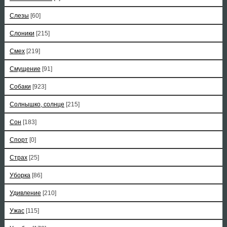
Слезы
[60]
Слоники
[215]
Смех
[219]
Смущение
[91]
Собаки
[923]
Солнышко, солнце
[215]
Сон
[183]
Спорт
[0]
Страх
[25]
Уборка
[86]
Удивление
[210]
Ужас
[115]