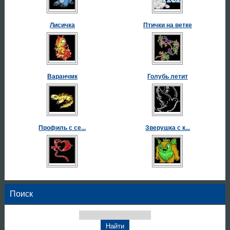
Лисичка
Птички на ветке
Варанчмк
Голубь летит
Профиль с се...
Зверушка с к...
Поиск