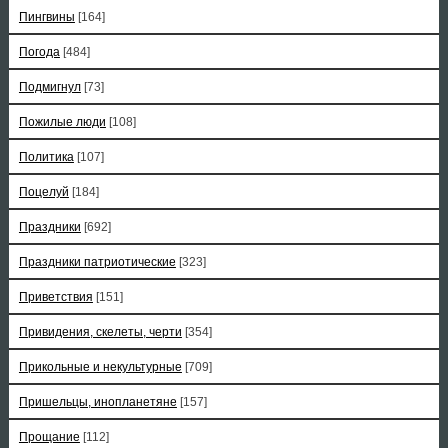
Пингвины
[164]
Погода
[484]
Подмигнул
[73]
Пожилые люди
[108]
Политика
[107]
Поцелуй
[184]
Праздники
[692]
Праздники патриотические
[323]
Приветствия
[151]
Привидения, скелеты, черти
[354]
Прикольные и некультурные
[709]
Пришельцы, инопланетяне
[157]
Прощание
[112]