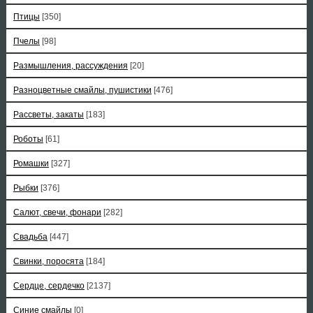
Птицы
[350]
Пчелы
[98]
Размышления, рассуждения
[20]
Разноцветные смайлы, пушистики
[476]
Рассветы, закаты
[183]
Роботы
[61]
Ромашки
[327]
Рыбки
[376]
Салют, свечи, фонари
[282]
Свадьба
[447]
Свинки, поросята
[184]
Сердце, сердечко
[2137]
Синие смайлы
[0]