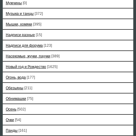
Мужчины
[0]
Музыка и танцы
[372]
Мышки, хомяки
[395]
Надписи разные
[15]
Надписи для форума
[123]
Насекомые, жучки, паучки
[389]
Новый год и Рождество
[1625]
Огонь, вода
[177]
Обезьяны
[211]
Обнимашки
[75]
Осень
[502]
Очки
[54]
Панды
[161]