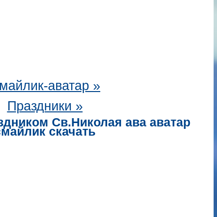
майлик-аватар
»
Праздники »
здником Св.Николая ава аватар
смайлик скачать