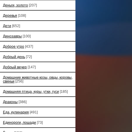
Деньги, золото
[207]
Деревья
[108]
Дети
[652]
Динозавры
[100]
Доброе утро
[437]
Добрый день
[72]
Добрый вечер
[147]
Домашние животные козы, овцы, коровы,
свиньи
[256]
Домашняя птица, куры, утки, гуси
[185]
Драконы
[386]
Еда, кулинария
[491]
Единороги, лошади
[73]