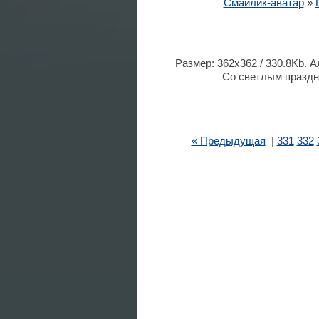
Смайлик-аватар
»
Размер: 362x362 / 330.8Kb. 
Со светлым праздн
« Предыдущая
|
331
332