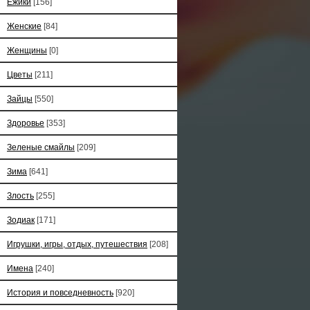
Ёжики
[156]
Женские
[84]
Женщины
[0]
Цветы
[211]
Зайцы
[550]
Здоровье
[353]
Зеленые смайлы
[209]
Зима
[641]
Злость
[255]
Зодиак
[171]
Игрушки, игры, отдых, путешествия
[208]
Имена
[240]
История и повседневность
[920]