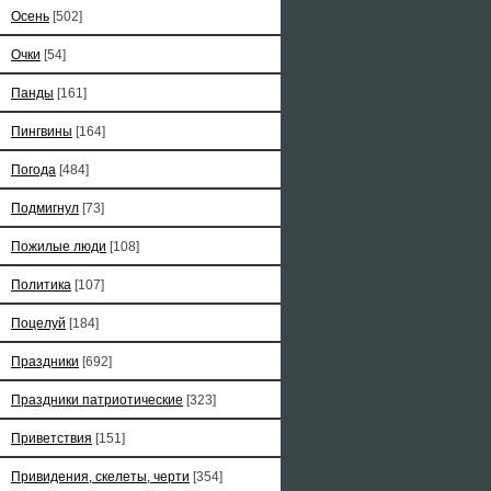
Осень
[502]
Очки
[54]
Панды
[161]
Пингвины
[164]
Погода
[484]
Подмигнул
[73]
Пожилые люди
[108]
Политика
[107]
Поцелуй
[184]
Праздники
[692]
Праздники патриотические
[323]
Приветствия
[151]
Привидения, скелеты, черти
[354]