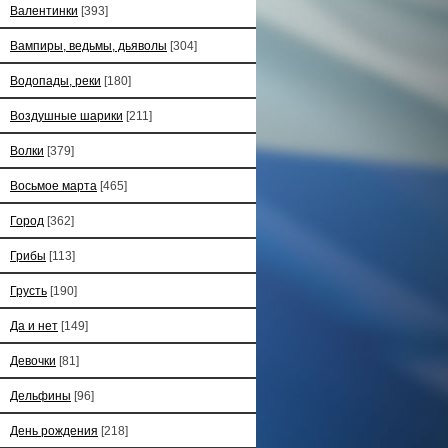
Валентинки
[393]
Вампиры, ведьмы, дьяволы
[304]
Водопады, реки
[180]
Воздушные шарики
[211]
Волки
[379]
Восьмое марта
[465]
Город
[362]
Грибы
[113]
Грусть
[190]
Да и нет
[149]
Девочки
[81]
Дельфины
[96]
День рождения
[218]