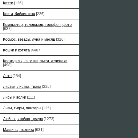
Китти
[126]
Книги, библиотека
[226]
Компьютер, телевизор, телефон, фото
[627]
Космос, звезды, луна и месяц
[326]
Кошки и котята
[4407]
Крокодилы, лягушки, змеи, черепахи
[498]
Лето
[254]
Листья, листва, трава
[225]
Лисы и волки
[111]
Львы, тигры, пантеры
[125]
Любовь, люблю, целую
[1273]
Машины, техника
[631]