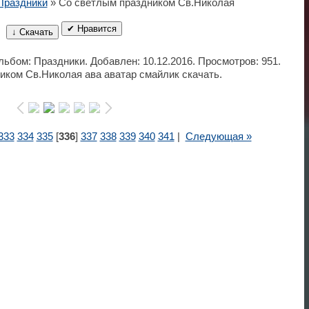
Праздники
» Со светлым праздником Св.Николая
✔ Нравится
↓ Скачать
Альбом: Праздники. Добавлен: 10.12.2016. Просмотров: 951.
иком Св.Николая ава аватар смайлик скачать.
333
334
335
[
336
]
337
338
339
340
341
|
Следующая »