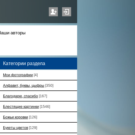
Наши авторы
Категории раздела
Мои фотографии
[4]
Алфавит, буквы, цыфры
[350]
Благодарю, спасибо
[167]
Блестящие картинки
[1546]
Божьи коровки
[126]
Букеты цветов
[129]