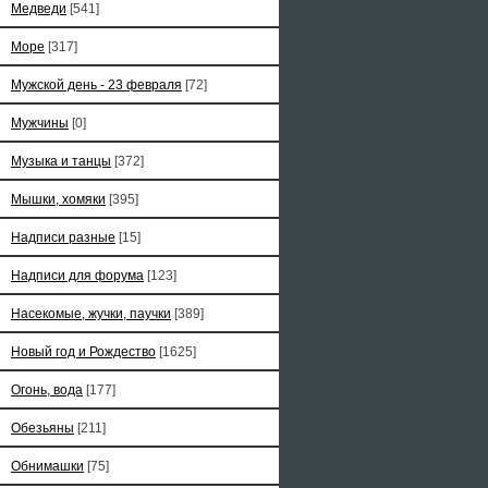
Медведи
[541]
Море
[317]
Мужской день - 23 февраля
[72]
Мужчины
[0]
Музыка и танцы
[372]
Мышки, хомяки
[395]
Надписи разные
[15]
Надписи для форума
[123]
Насекомые, жучки, паучки
[389]
Новый год и Рождество
[1625]
Огонь, вода
[177]
Обезьяны
[211]
Обнимашки
[75]