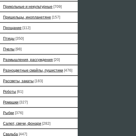
Прикольные и некультурные
[709]
Пришельцы, инопланетяне
[157]
Прощание
[112]
Птицы
[350]
Пчелы
[98]
Размышления, рассуждения
[20]
Разноцветные смайлы, пушистики
[476]
Рассветы, закаты
[183]
Роботы
[61]
Ромашки
[327]
Рыбки
[376]
Салют, свечи, фонари
[282]
Свадьба
[447]