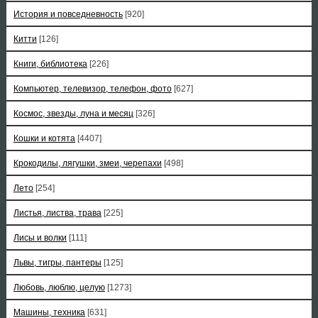
История и повседневность
[920]
Китти
[126]
Книги, библиотека
[226]
Компьютер, телевизор, телефон, фото
[627]
Космос, звезды, луна и месяц
[326]
Кошки и котята
[4407]
Крокодилы, лягушки, змеи, черепахи
[498]
Лето
[254]
Листья, листва, трава
[225]
Лисы и волки
[111]
Львы, тигры, пантеры
[125]
Любовь, люблю, целую
[1273]
Машины, техника
[631]