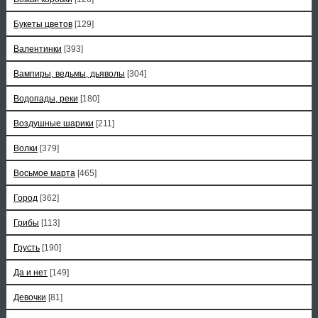
Букеты цветов
[129]
Валентинки
[393]
Вампиры, ведьмы, дьяволы
[304]
Водопады, реки
[180]
Воздушные шарики
[211]
Волки
[379]
Восьмое марта
[465]
Город
[362]
Грибы
[113]
Грусть
[190]
Да и нет
[149]
Девочки
[81]