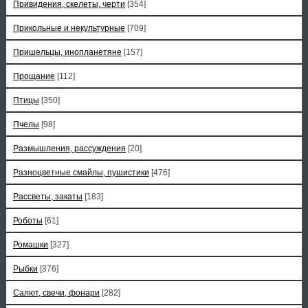
Привидения, скелеты, черти
[354]
Прикольные и некультурные
[709]
Пришельцы, инопланетяне
[157]
Прощание
[112]
Птицы
[350]
Пчелы
[98]
Размышления, рассуждения
[20]
Разноцветные смайлы, пушистики
[476]
Рассветы, закаты
[183]
Роботы
[61]
Ромашки
[327]
Рыбки
[376]
Салют, свечи, фонари
[282]