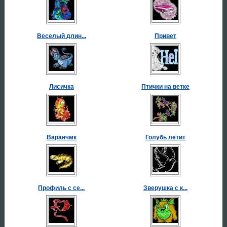
Веселый длин...
Привет
Лисичка
Птички на ветке
Варанчмк
Голубь летит
Профиль с се...
Зверушка с к...