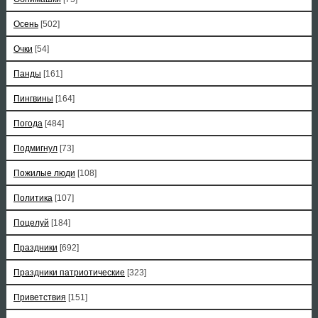
Осень
[502]
Очки
[54]
Панды
[161]
Пингвины
[164]
Погода
[484]
Подмигнул
[73]
Пожилые люди
[108]
Политика
[107]
Поцелуй
[184]
Праздники
[692]
Праздники патриотические
[323]
Приветствия
[151]