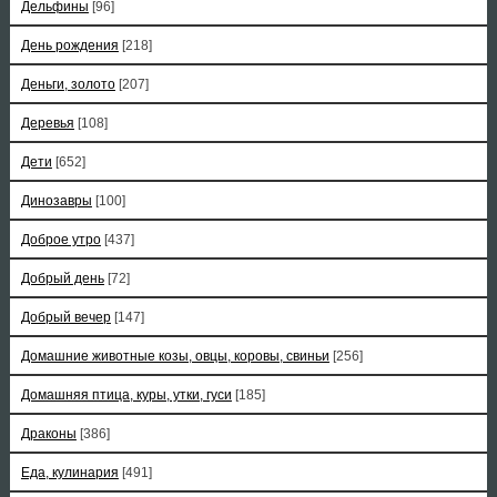
Дельфины
[96]
День рождения
[218]
Деньги, золото
[207]
Деревья
[108]
Дети
[652]
Динозавры
[100]
Доброе утро
[437]
Добрый день
[72]
Добрый вечер
[147]
Домашние животные козы, овцы, коровы, свиньи
[256]
Домашняя птица, куры, утки, гуси
[185]
Драконы
[386]
Еда, кулинария
[491]