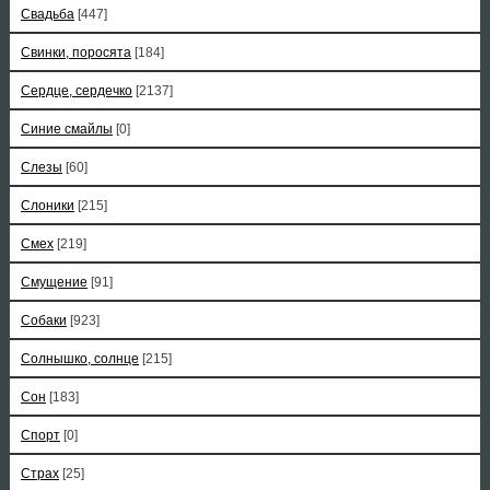
Свадьба
[447]
Свинки, поросята
[184]
Сердце, сердечко
[2137]
Синие смайлы
[0]
Слезы
[60]
Слоники
[215]
Смех
[219]
Смущение
[91]
Собаки
[923]
Солнышко, солнце
[215]
Сон
[183]
Спорт
[0]
Страх
[25]