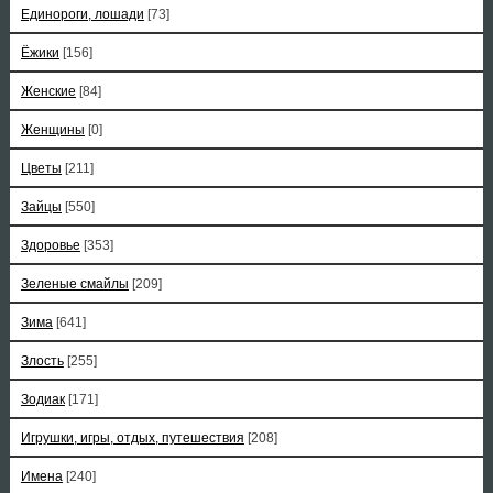
Единороги, лошади
[73]
Ёжики
[156]
Женские
[84]
Женщины
[0]
Цветы
[211]
Зайцы
[550]
Здоровье
[353]
Зеленые смайлы
[209]
Зима
[641]
Злость
[255]
Зодиак
[171]
Игрушки, игры, отдых, путешествия
[208]
Имена
[240]