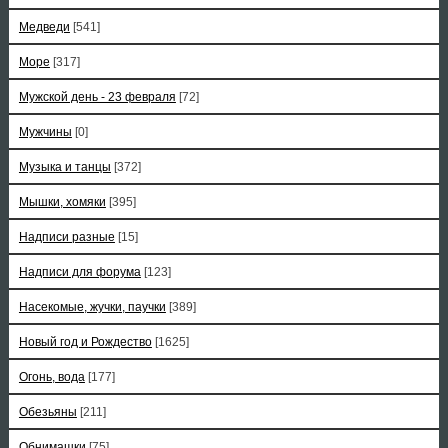
Медведи
[541]
Море
[317]
Мужской день - 23 февраля
[72]
Мужчины
[0]
Музыка и танцы
[372]
Мышки, хомяки
[395]
Надписи разные
[15]
Надписи для форума
[123]
Насекомые, жучки, паучки
[389]
Новый год и Рождество
[1625]
Огонь, вода
[177]
Обезьяны
[211]
Обнимашки
[75]