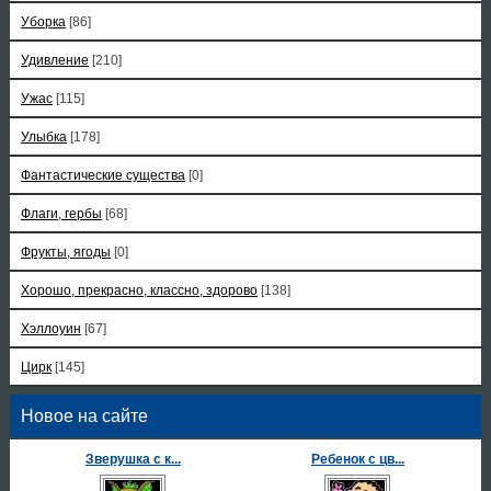
Уборка
[86]
Удивление
[210]
Ужас
[115]
Улыбка
[178]
Фантастические существа
[0]
Флаги, гербы
[68]
Фрукты, ягоды
[0]
Хорошо, прекрасно, классно, здорово
[138]
Хэллоуин
[67]
Цирк
[145]
Новое на сайте
Зверушка с к...
Ребенок с цв...