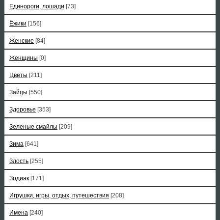
Единороги, лошади
[73]
Ёжики
[156]
Женские
[84]
Женщины
[0]
Цветы
[211]
Зайцы
[550]
Здоровье
[353]
Зеленые смайлы
[209]
Зима
[641]
Злость
[255]
Зодиак
[171]
Игрушки, игры, отдых, путешествия
[208]
Имена
[240]