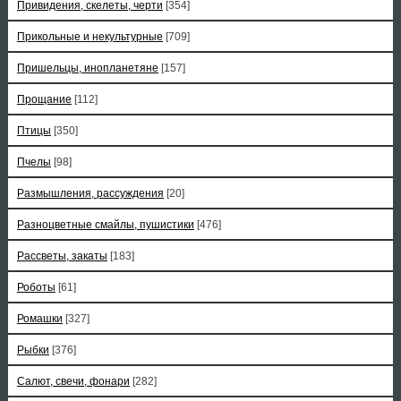
Привидения, скелеты, черти
[354]
Прикольные и некультурные
[709]
Пришельцы, инопланетяне
[157]
Прощание
[112]
Птицы
[350]
Пчелы
[98]
Размышления, рассуждения
[20]
Разноцветные смайлы, пушистики
[476]
Рассветы, закаты
[183]
Роботы
[61]
Ромашки
[327]
Рыбки
[376]
Салют, свечи, фонари
[282]