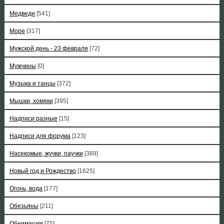
Медведи
[541]
Море
[317]
Мужской день - 23 февраля
[72]
Мужчины
[0]
Музыка и танцы
[372]
Мышки, хомяки
[395]
Надписи разные
[15]
Надписи для форума
[123]
Насекомые, жучки, паучки
[389]
Новый год и Рождество
[1625]
Огонь, вода
[177]
Обезьяны
[211]
Обнимашки
[75]