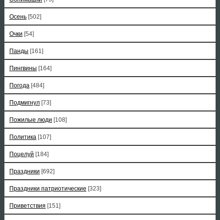
Осень
[502]
Очки
[54]
Панды
[161]
Пингвины
[164]
Погода
[484]
Подмигнул
[73]
Пожилые люди
[108]
Политика
[107]
Поцелуй
[184]
Праздники
[692]
Праздники патриотические
[323]
Приветствия
[151]