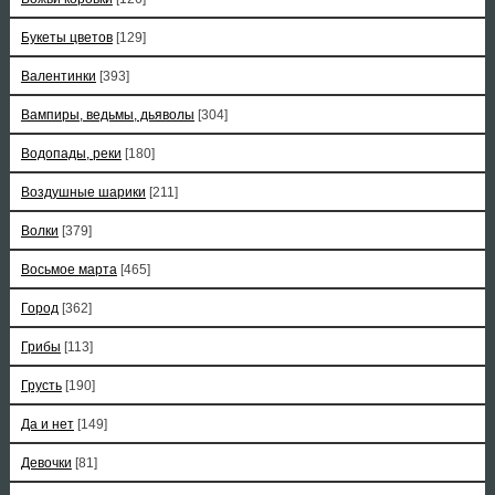
Букеты цветов
[129]
Валентинки
[393]
Вампиры, ведьмы, дьяволы
[304]
Водопады, реки
[180]
Воздушные шарики
[211]
Волки
[379]
Восьмое марта
[465]
Город
[362]
Грибы
[113]
Грусть
[190]
Да и нет
[149]
Девочки
[81]