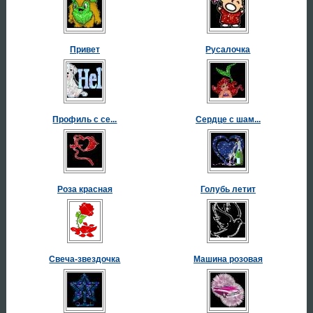
Привет
Русалочка
Профиль с се...
Сердце с шам...
Роза красная
Голубь летит
Свеча-звездочка
Машина розовая