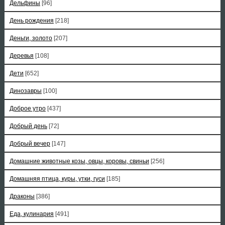
Дельфины
[96]
День рождения
[218]
Деньги, золото
[207]
Деревья
[108]
Дети
[652]
Динозавры
[100]
Доброе утро
[437]
Добрый день
[72]
Добрый вечер
[147]
Домашние животные козы, овцы, коровы, свиньи
[256]
Домашняя птица, куры, утки, гуси
[185]
Драконы
[386]
Еда, кулинария
[491]