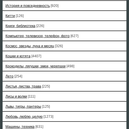
История и повседневность
[920]
Китти
[126]
Книги, библиотека
[226]
Компьютер, телевизор, телефон, фото
[627]
Космос, звезды, луна и месяц
[326]
Кошки и котята
[4407]
Крокодилы, лягушки, змеи, черепахи
[498]
Лето
[254]
Листья, листва, трава
[225]
Лисы и волки
[111]
Львы, тигры, пантеры
[125]
Любовь, люблю, целую
[1273]
Машины, техника
[631]