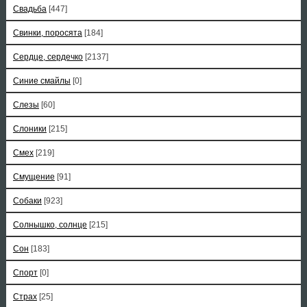
Свадьба
[447]
Свинки, поросята
[184]
Сердце, сердечко
[2137]
Синие смайлы
[0]
Слезы
[60]
Слоники
[215]
Смех
[219]
Смущение
[91]
Собаки
[923]
Солнышко, солнце
[215]
Сон
[183]
Спорт
[0]
Страх
[25]