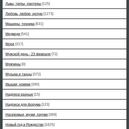
Львы, тигры, пантеры
[125]
Любовь, люблю, целую
[1273]
Машины, техника
[631]
Медведи
[541]
Море
[317]
Мужской день - 23 февраля
[72]
Мужчины
[0]
Музыка и танцы
[372]
Мышки, хомяки
[395]
Надписи разные
[15]
Надписи для форума
[123]
Насекомые, жучки, паучки
[389]
Новый год и Рождество
[1625]