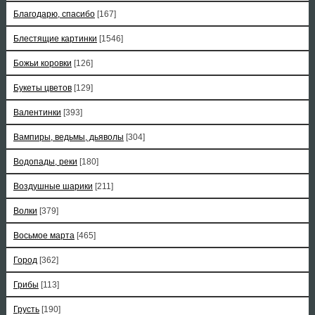
Благодарю, спасибо
[167]
Блестящие картинки
[1546]
Божьи коровки
[126]
Букеты цветов
[129]
Валентинки
[393]
Вампиры, ведьмы, дьяволы
[304]
Водопады, реки
[180]
Воздушные шарики
[211]
Волки
[379]
Восьмое марта
[465]
Город
[362]
Грибы
[113]
Грусть
[190]