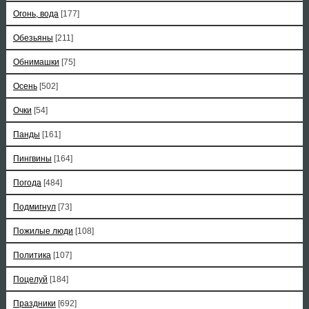
Огонь, вода
[177]
Обезьяны
[211]
Обнимашки
[75]
Осень
[502]
Очки
[54]
Панды
[161]
Пингвины
[164]
Погода
[484]
Подмигнул
[73]
Пожилые люди
[108]
Политика
[107]
Поцелуй
[184]
Праздники
[692]