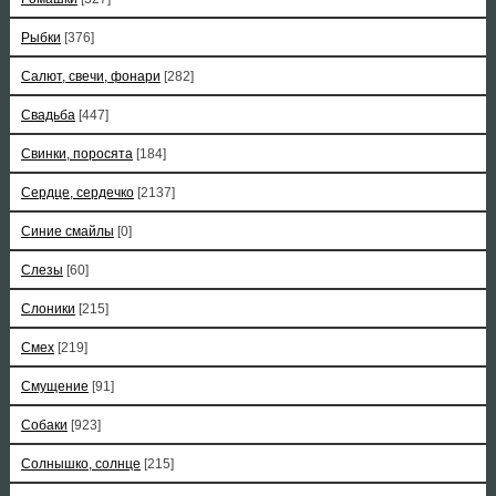
Рыбки
[376]
Салют, свечи, фонари
[282]
Свадьба
[447]
Свинки, поросята
[184]
Сердце, сердечко
[2137]
Синие смайлы
[0]
Слезы
[60]
Слоники
[215]
Смех
[219]
Смущение
[91]
Собаки
[923]
Солнышко, солнце
[215]