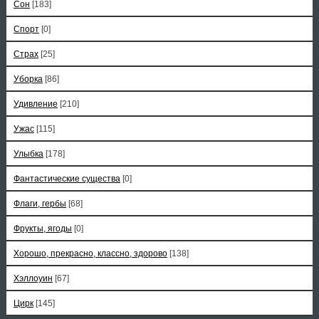
Сон
[183]
Спорт
[0]
Страх
[25]
Уборка
[86]
Удивление
[210]
Ужас
[115]
Улыбка
[178]
Фантастические существа
[0]
Флаги, гербы
[68]
Фрукты, ягоды
[0]
Хорошо, прекрасно, классно, здорово
[138]
Хэллоуин
[67]
Цирк
[145]