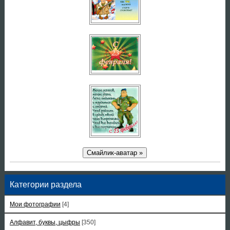
Смайлик-аватар »
Категории раздела
Мои фотографии
[4]
Алфавит, буквы, цыфры
[350]