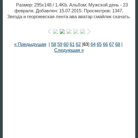
Размер: 295x148 / 1.4Kb. Альбом: Мужской день - 23
февраля. Добавлен: 15.07.2015. Просмотров: 1347.
Звезда и георгиевская лента ава аватар смайлик скачать.
« Предыдущая
|
58
59
60
61
62
[
63
]
64
65
66
67
68
|
Следующая »