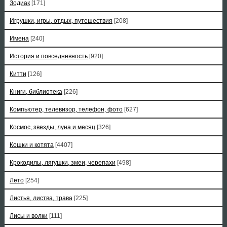
Зодиак
[171]
Игрушки, игры, отдых, путешествия
[208]
Имена
[240]
История и повседневность
[920]
Китти
[126]
Книги, библиотека
[226]
Компьютер, телевизор, телефон, фото
[627]
Космос, звезды, луна и месяц
[326]
Кошки и котята
[4407]
Крокодилы, лягушки, змеи, черепахи
[498]
Лето
[254]
Листья, листва, трава
[225]
Лисы и волки
[111]