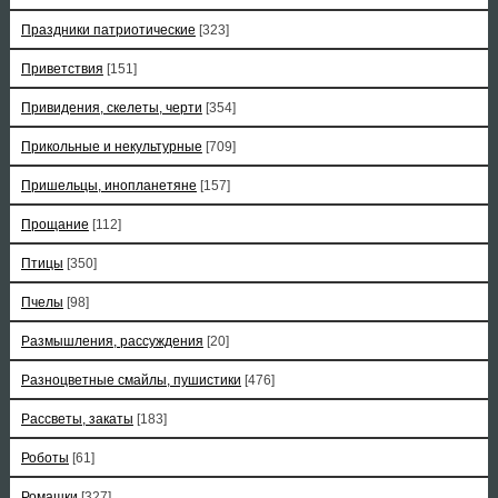
Праздники патриотические
[323]
Приветствия
[151]
Привидения, скелеты, черти
[354]
Прикольные и некультурные
[709]
Пришельцы, инопланетяне
[157]
Прощание
[112]
Птицы
[350]
Пчелы
[98]
Размышления, рассуждения
[20]
Разноцветные смайлы, пушистики
[476]
Рассветы, закаты
[183]
Роботы
[61]
Ромашки
[327]