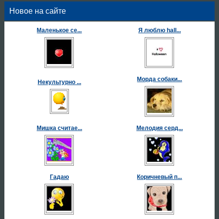
Новое на сайте
Маленькое се...
Я люблю hall...
Морда собаки...
Некультурно ...
Мишка считае...
Мелодия серд...
Гадаю
Коричневый п...