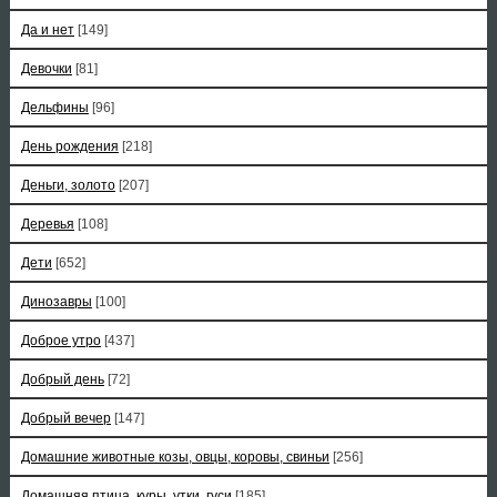
Да и нет
[149]
Девочки
[81]
Дельфины
[96]
День рождения
[218]
Деньги, золото
[207]
Деревья
[108]
Дети
[652]
Динозавры
[100]
Доброе утро
[437]
Добрый день
[72]
Добрый вечер
[147]
Домашние животные козы, овцы, коровы, свиньи
[256]
Домашняя птица, куры, утки, гуси
[185]