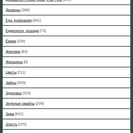
Драконы
[386]
Еда, кулинария
[491]
Единороги, лошади
[73]
Ёжики
[156]
Женские
[84]
Женщины
[0]
Цветы
[211]
Зайцы
[550]
Здоровье
[353]
Зеленые смайлы
[209]
Зима
[641]
Злость
[255]