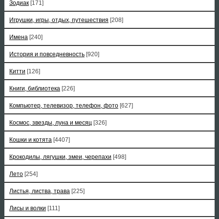
Зодиак
[171]
Игрушки, игры, отдых, путешествия
[208]
Имена
[240]
История и повседневность
[920]
Китти
[126]
Книги, библиотека
[226]
Компьютер, телевизор, телефон, фото
[627]
Космос, звезды, луна и месяц
[326]
Кошки и котята
[4407]
Крокодилы, лягушки, змеи, черепахи
[498]
Лето
[254]
Листья, листва, трава
[225]
Лисы и волки
[111]