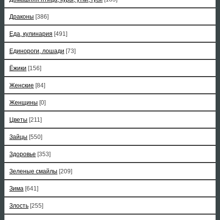
Драконы
[386]
Еда, кулинария
[491]
Единороги, лошади
[73]
Ёжики
[156]
Женские
[84]
Женщины
[0]
Цветы
[211]
Зайцы
[550]
Здоровье
[353]
Зеленые смайлы
[209]
Зима
[641]
Злость
[255]