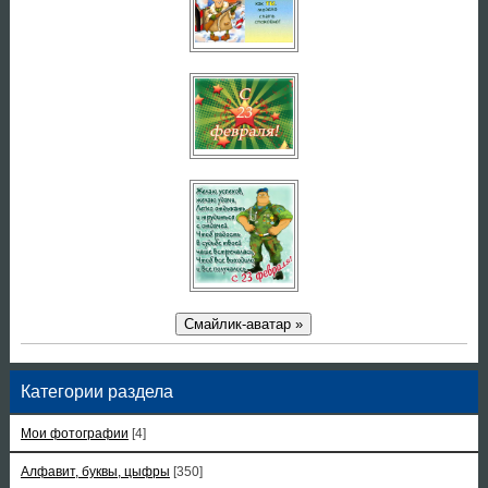
Смайлик-аватар »
Категории раздела
Мои фотографии
[4]
Алфавит, буквы, цыфры
[350]