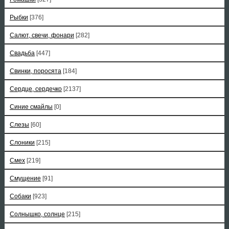
Рыбки
[376]
Салют, свечи, фонари
[282]
Свадьба
[447]
Свинки, поросята
[184]
Сердце, сердечко
[2137]
Синие смайлы
[0]
Слезы
[60]
Слоники
[215]
Смех
[219]
Смущение
[91]
Собаки
[923]
Солнышко, солнце
[215]