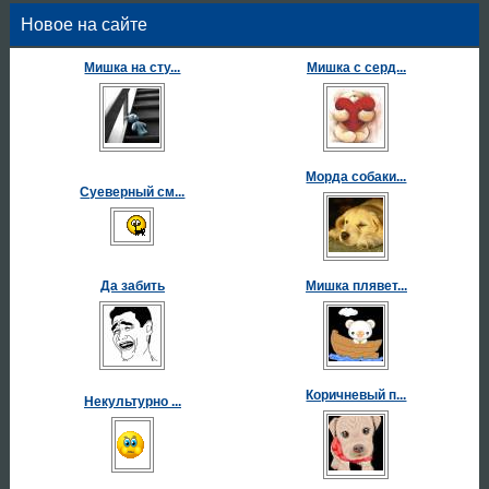
Новое на сайте
Мишка на сту...
Мишка с серд...
Морда собаки...
Суеверный см...
Да забить
Мишка плявет...
Коричневый п...
Некультурно ...