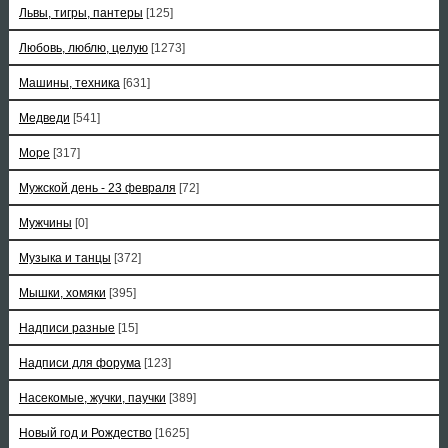
Львы, тигры, пантеры
[125]
Любовь, люблю, целую
[1273]
Машины, техника
[631]
Медведи
[541]
Море
[317]
Мужской день - 23 февраля
[72]
Мужчины
[0]
Музыка и танцы
[372]
Мышки, хомяки
[395]
Надписи разные
[15]
Надписи для форума
[123]
Насекомые, жучки, паучки
[389]
Новый год и Рождество
[1625]