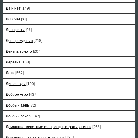
Да и нет
[149]
Девочки
[81]
Дельфины
[96]
День рождения
[218]
Деньги, золото
[207]
Деревья
[108]
Дети
[652]
Динозавры
[100]
Доброе утро
[437]
Добрый день
[72]
Добрый вечер
[147]
Домашние животные козы, овцы, коровы, свиньи
[256]
Домашняя птица, куры, утки, гуси
[185]