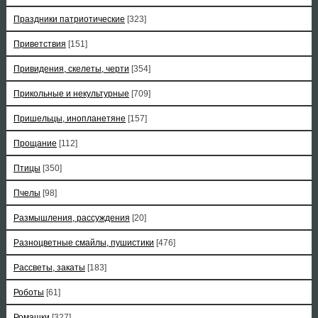
Праздники патриотические
[323]
Приветствия
[151]
Привидения, скелеты, черти
[354]
Прикольные и некультурные
[709]
Пришельцы, инопланетяне
[157]
Прощание
[112]
Птицы
[350]
Пчелы
[98]
Размышления, рассуждения
[20]
Разноцветные смайлы, пушистики
[476]
Рассветы, закаты
[183]
Роботы
[61]
Ромашки
[327]