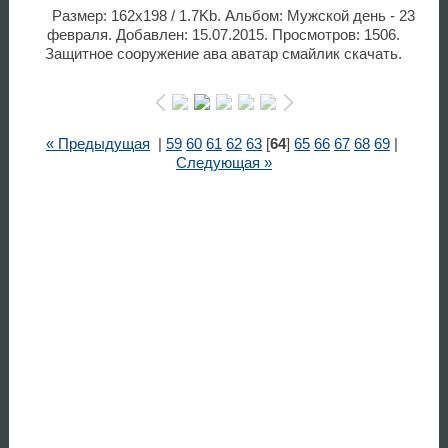
Размер: 162x198 / 1.7Kb. Альбом: Мужской день - 23
февраля. Добавлен: 15.07.2015. Просмотров: 1506.
Защитное сооружение ава аватар смайлик скачать.
« Предыдущая
|
59
60
61
62
63
[
64
]
65
66
67
68
69
|
Следующая »