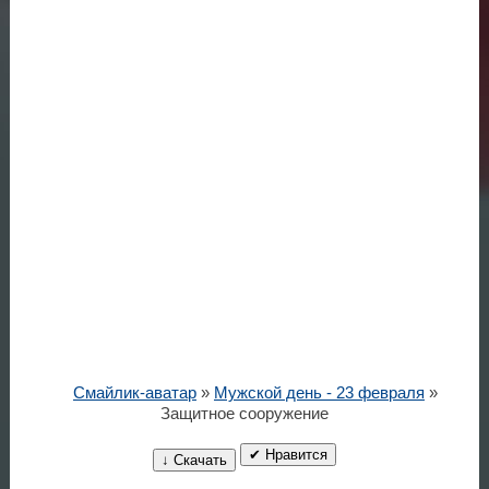
Смайлик-аватар
»
Мужской день - 23 февраля
»
Защитное сооружение
✔ Нравится
↓ Скачать