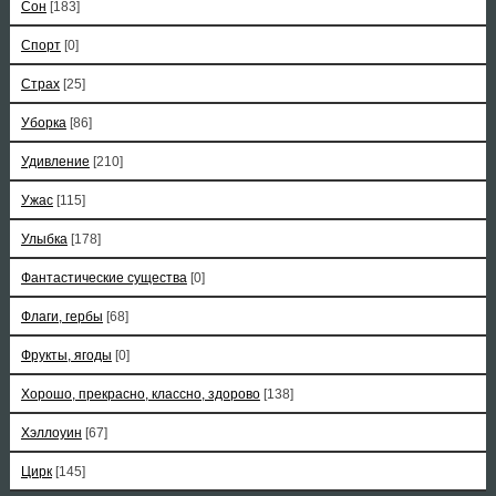
Сон
[183]
Спорт
[0]
Страх
[25]
Уборка
[86]
Удивление
[210]
Ужас
[115]
Улыбка
[178]
Фантастические существа
[0]
Флаги, гербы
[68]
Фрукты, ягоды
[0]
Хорошо, прекрасно, классно, здорово
[138]
Хэллоуин
[67]
Цирк
[145]