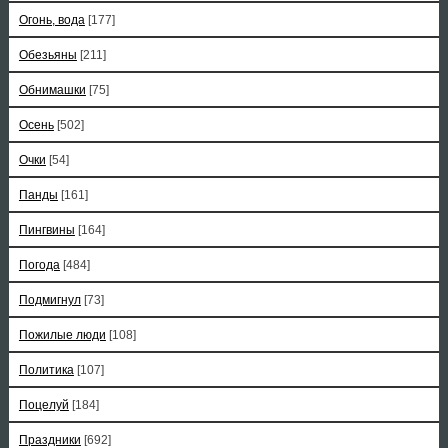
Огонь, вода
[177]
Обезьяны
[211]
Обнимашки
[75]
Осень
[502]
Очки
[54]
Панды
[161]
Пингвины
[164]
Погода
[484]
Подмигнул
[73]
Пожилые люди
[108]
Политика
[107]
Поцелуй
[184]
Праздники
[692]