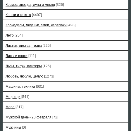
Космос, звезды, луна и месяц
[326]
Кошки и котята
[4407]
Крокодилы, лягушки, змеи, черепахи
[498]
Лето
[254]
Листья, листва, трава
[225]
Лисы и волки
[111]
Львы, тигры, пантеры
[125]
Любовь, люблю, целую
[1273]
Машины, техника
[631]
Медведи
[541]
Море
[317]
Мужской день - 23 февраля
[72]
Мужчины
[0]