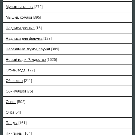
Музыка и танцы
[372]
Мышки, хомяки
[395]
Надписи разные
[15]
Надписи для форума
[123]
Насекомые, жучки, паучки
[389]
Новый год и Рождество
[1625]
Огонь, вода
[177]
Обезьяны
[211]
Обнимашки
[75]
Осень
[502]
Очки
[54]
Панды
[161]
Пингвины
[164]