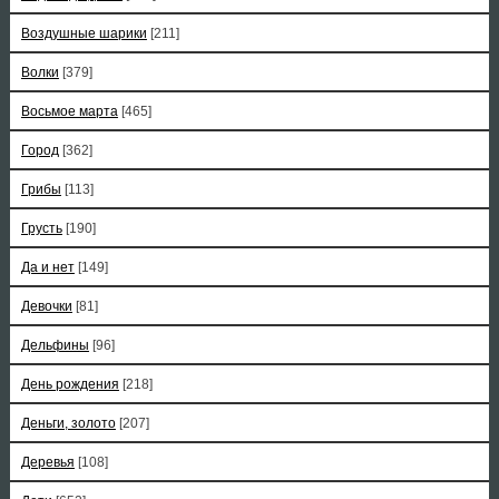
Воздушные шарики
[211]
Волки
[379]
Восьмое марта
[465]
Город
[362]
Грибы
[113]
Грусть
[190]
Да и нет
[149]
Девочки
[81]
Дельфины
[96]
День рождения
[218]
Деньги, золото
[207]
Деревья
[108]