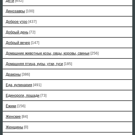
Дети
[652]
Динозавры
[100]
Доброе утро
[437]
Добрый день
[72]
Добрый вечер
[147]
Домашние животные козы, овцы, коровы, свиньи
[256]
Домашняя птица, куры, утки, гуси
[185]
Драконы
[386]
Еда, кулинария
[491]
Единороги, лошади
[73]
Ёжики
[156]
Женские
[84]
Женщины
[0]