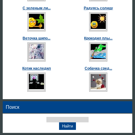
С зеленым ли...
Радуясь солнцу
Веточка шипо...
Крокодил плы...
Котик наследил
Собачка сред...
Поиск