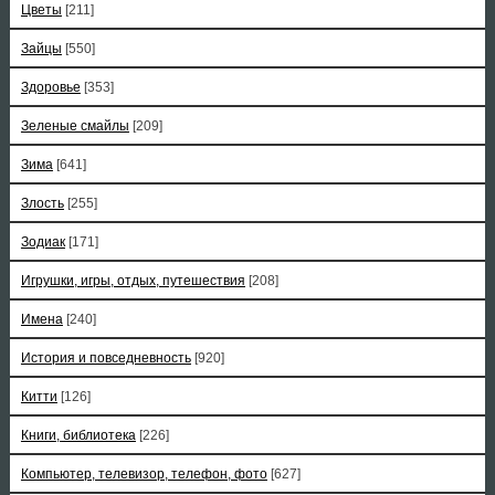
Цветы
[211]
Зайцы
[550]
Здоровье
[353]
Зеленые смайлы
[209]
Зима
[641]
Злость
[255]
Зодиак
[171]
Игрушки, игры, отдых, путешествия
[208]
Имена
[240]
История и повседневность
[920]
Китти
[126]
Книги, библиотека
[226]
Компьютер, телевизор, телефон, фото
[627]