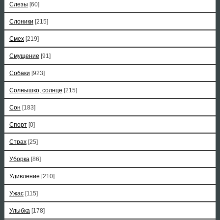
Слезы
[60]
Слоники
[215]
Смех
[219]
Смущение
[91]
Собаки
[923]
Солнышко, солнце
[215]
Сон
[183]
Спорт
[0]
Страх
[25]
Уборка
[86]
Удивление
[210]
Ужас
[115]
Улыбка
[178]