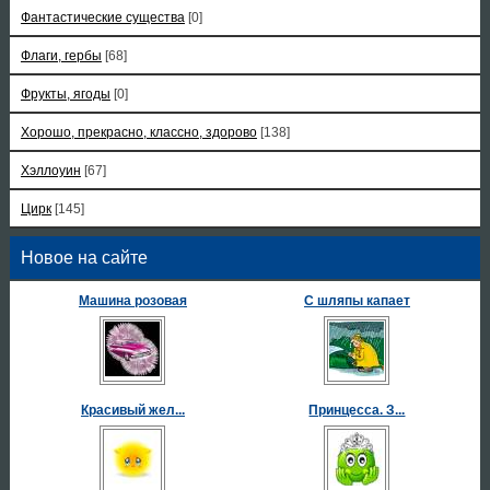
Фантастические существа
[0]
Флаги, гербы
[68]
Фрукты, ягоды
[0]
Хорошо, прекрасно, классно, здорово
[138]
Хэллоуин
[67]
Цирк
[145]
Новое на сайте
Машина розовая
С шляпы капает
Красивый жел...
Принцесса. З...