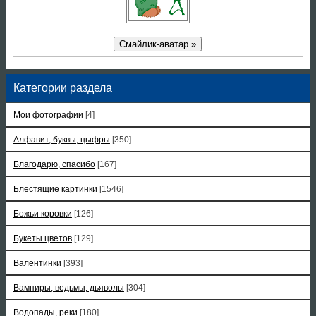
Смайлик-аватар »
Категории раздела
Мои фотографии
[4]
Алфавит, буквы, цыфры
[350]
Благодарю, спасибо
[167]
Блестящие картинки
[1546]
Божьи коровки
[126]
Букеты цветов
[129]
Валентинки
[393]
Вампиры, ведьмы, дьяволы
[304]
Водопады, реки
[180]