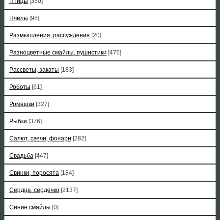
Птицы
[350]
Пчелы
[98]
Размышления, рассуждения
[20]
Разноцветные смайлы, пушистики
[476]
Рассветы, закаты
[183]
Роботы
[61]
Ромашки
[327]
Рыбки
[376]
Салют, свечи, фонари
[282]
Свадьба
[447]
Свинки, поросята
[184]
Сердце, сердечко
[2137]
Синие смайлы
[0]