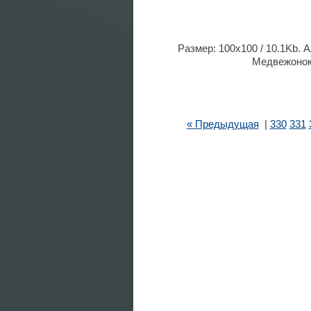
Размер: 100x100 / 10.1Kb. 
Медвежонок 
« Предыдущая
|
330
331