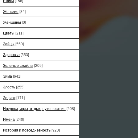
Ёжики
[156]
Женские
[84]
Женщины
[0]
Цветы
[211]
Зайцы
[550]
Здоровье
[353]
Зеленые смайлы
[209]
Зима
[641]
Злость
[255]
Зодиак
[171]
Игрушки, игры, отдых, путешествия
[208]
Имена
[240]
История и повседневность
[920]