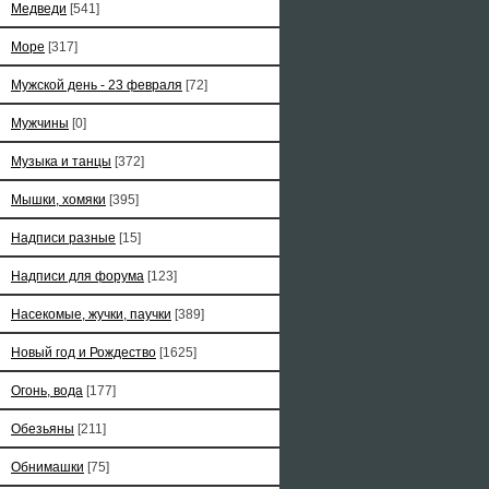
Медведи
[541]
Море
[317]
Мужской день - 23 февраля
[72]
Мужчины
[0]
Музыка и танцы
[372]
Мышки, хомяки
[395]
Надписи разные
[15]
Надписи для форума
[123]
Насекомые, жучки, паучки
[389]
Новый год и Рождество
[1625]
Огонь, вода
[177]
Обезьяны
[211]
Обнимашки
[75]