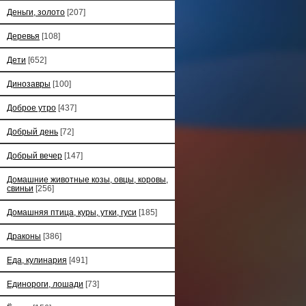
Деньги, золото
[207]
Деревья
[108]
Дети
[652]
Динозавры
[100]
Доброе утро
[437]
Добрый день
[72]
Добрый вечер
[147]
Домашние животные козы, овцы, коровы,
свиньи
[256]
Домашняя птица, куры, утки, гуси
[185]
Драконы
[386]
Еда, кулинария
[491]
Единороги, лошади
[73]