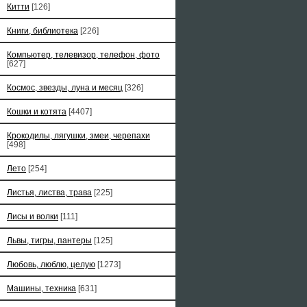
Китти
[126]
Книги, библиотека
[226]
Компьютер, телевизор, телефон, фото
[627]
Космос, звезды, луна и месяц
[326]
Кошки и котята
[4407]
Крокодилы, лягушки, змеи, черепахи
[498]
Лето
[254]
Листья, листва, трава
[225]
Лисы и волки
[111]
Львы, тигры, пантеры
[125]
Любовь, люблю, целую
[1273]
Машины, техника
[631]