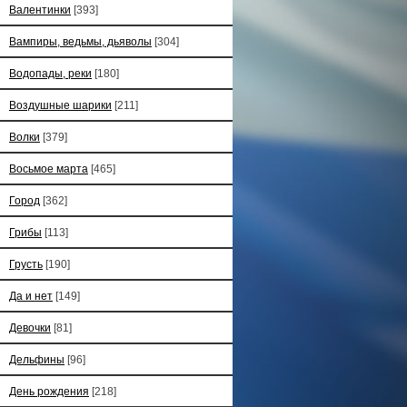
Валентинки
[393]
Вампиры, ведьмы, дьяволы
[304]
Водопады, реки
[180]
Воздушные шарики
[211]
Волки
[379]
Восьмое марта
[465]
Город
[362]
Грибы
[113]
Грусть
[190]
Да и нет
[149]
Девочки
[81]
Дельфины
[96]
День рождения
[218]