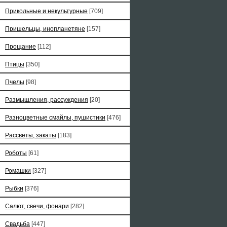
Прикольные и некультурные
[709]
Пришельцы, инопланетяне
[157]
Прощание
[112]
Птицы
[350]
Пчелы
[98]
Размышления, рассуждения
[20]
Разноцветные смайлы, пушистики
[476]
Рассветы, закаты
[183]
Роботы
[61]
Ромашки
[327]
Рыбки
[376]
Салют, свечи, фонари
[282]
Свадьба
[447]