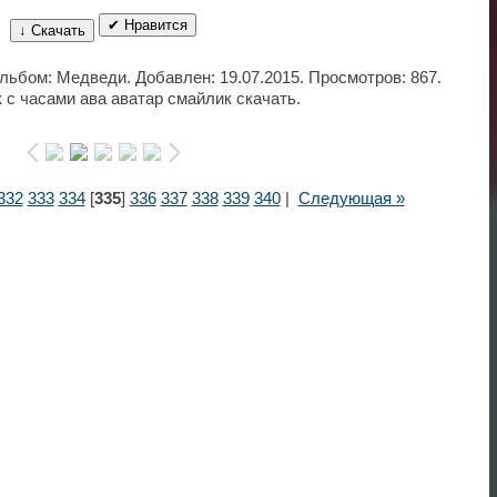
✔ Нравится
↓ Скачать
Альбом: Медведи. Добавлен: 19.07.2015. Просмотров: 867.
с часами ава аватар смайлик скачать.
332
333
334
[
335
]
336
337
338
339
340
|
Следующая »