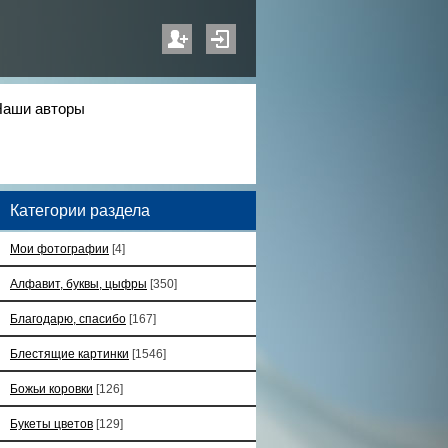
Наши авторы
Категории раздела
Мои фотографии
[4]
Алфавит, буквы, цыфры
[350]
Благодарю, спасибо
[167]
Блестящие картинки
[1546]
Божьи коровки
[126]
Букеты цветов
[129]