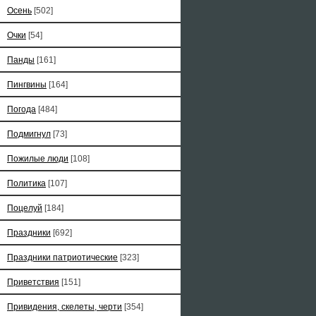
Осень
[502]
Очки
[54]
Панды
[161]
Пингвины
[164]
Погода
[484]
Подмигнул
[73]
Пожилые люди
[108]
Политика
[107]
Поцелуй
[184]
Праздники
[692]
Праздники патриотические
[323]
Приветствия
[151]
Привидения, скелеты, черти
[354]