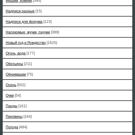
Мышки, хомяки
[395]
Надписи разные
[15]
Надписи для форума
[123]
Насекомые, жучки, паучки
[389]
Новый год и Рождество
[1625]
Огонь, вода
[177]
Обезьяны
[211]
Обнимашки
[75]
Осень
[502]
Очки
[54]
Панды
[161]
Пингвины
[164]
Погода
[484]