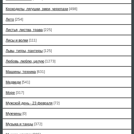
Крокодилы, лягушки, змеи, черепахи
[498]
Лето
[254]
Листья, листва, трава
[225]
Лисы и волки
[111]
Львы, тигры, пантеры
[125]
Любовь, люблю, целую
[1273]
Машины, техника
[631]
Медведи
[541]
Море
[317]
Мужской день - 23 февраля
[72]
Мужчины
[0]
Музыка и танцы
[372]