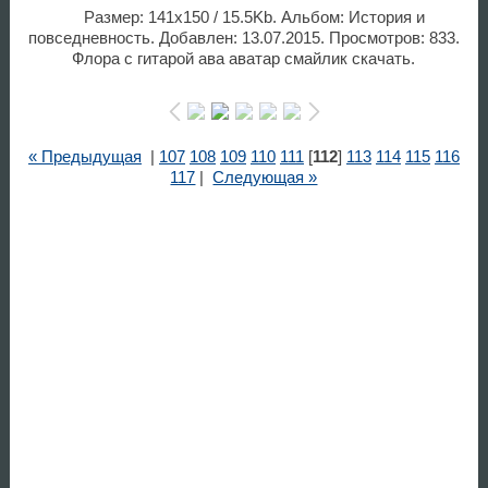
Размер: 141x150 / 15.5Kb. Альбом: История и
повседневность. Добавлен: 13.07.2015. Просмотров: 833.
Флора с гитарой ава аватар смайлик скачать.
« Предыдущая
|
107
108
109
110
111
[
112
]
113
114
115
116
117
|
Следующая »