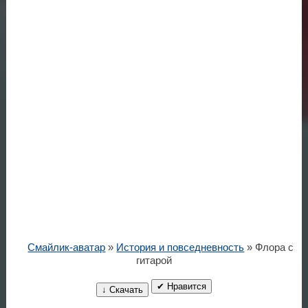
Смайлик-аватар
»
История и повседневность
» Флора с
гитарой
✔ Нравится
↓ Скачать