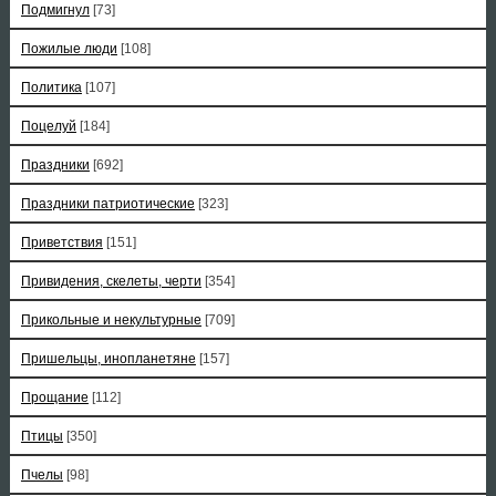
Подмигнул
[73]
Пожилые люди
[108]
Политика
[107]
Поцелуй
[184]
Праздники
[692]
Праздники патриотические
[323]
Приветствия
[151]
Привидения, скелеты, черти
[354]
Прикольные и некультурные
[709]
Пришельцы, инопланетяне
[157]
Прощание
[112]
Птицы
[350]
Пчелы
[98]