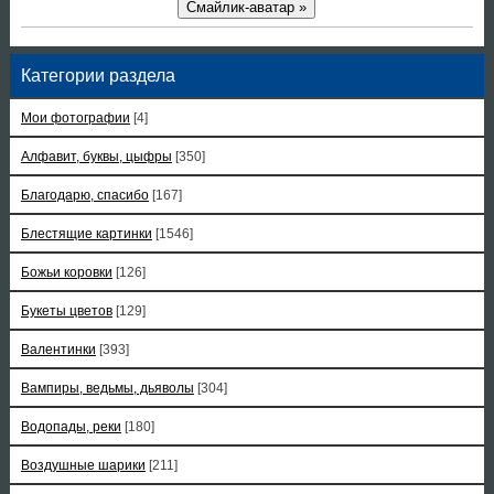
Смайлик-аватар »
Категории раздела
Мои фотографии
[4]
Алфавит, буквы, цыфры
[350]
Благодарю, спасибо
[167]
Блестящие картинки
[1546]
Божьи коровки
[126]
Букеты цветов
[129]
Валентинки
[393]
Вампиры, ведьмы, дьяволы
[304]
Водопады, реки
[180]
Воздушные шарики
[211]