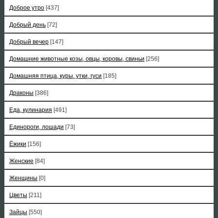
Доброе утро
[437]
Добрый день
[72]
Добрый вечер
[147]
Домашние животные козы, овцы, коровы, свиньи
[256]
Домашняя птица, куры, утки, гуси
[185]
Драконы
[386]
Еда, кулинария
[491]
Единороги, лошади
[73]
Ёжики
[156]
Женские
[84]
Женщины
[0]
Цветы
[211]
Зайцы
[550]