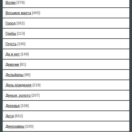
Волки
[379]
Восьмое марта
[465]
Город
[362]
Грибы
[113]
Грусть
[190]
Да и нет
[149]
Девочки
[81]
Дельфины
[96]
День рождения
[218]
Деньги, золото
[207]
Деревья
[108]
Дети
[652]
Динозавры
[100]