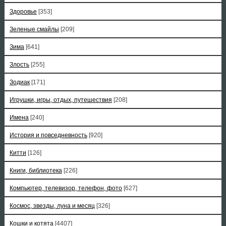
Здоровье
[353]
Зеленые смайлы
[209]
Зима
[641]
Злость
[255]
Зодиак
[171]
Игрушки, игры, отдых, путешествия
[208]
Имена
[240]
История и повседневность
[920]
Китти
[126]
Книги, библиотека
[226]
Компьютер, телевизор, телефон, фото
[627]
Космос, звезды, луна и месяц
[326]
Кошки и котята
[4407]