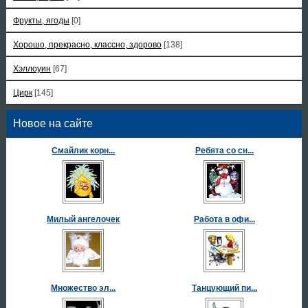
Фрукты, ягоды
[0]
Хорошо, прекрасно, классно, здорово
[138]
Хэллоуин
[67]
Цирк
[145]
Новое на сайте
Смайлик корн...
Ребята со сн...
Милый ангелочек
Работа в офи...
Множество эл...
Танцующий пи...