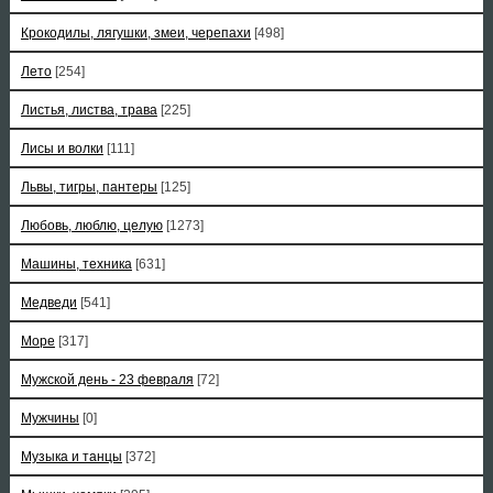
Крокодилы, лягушки, змеи, черепахи
[498]
Лето
[254]
Листья, листва, трава
[225]
Лисы и волки
[111]
Львы, тигры, пантеры
[125]
Любовь, люблю, целую
[1273]
Машины, техника
[631]
Медведи
[541]
Море
[317]
Мужской день - 23 февраля
[72]
Мужчины
[0]
Музыка и танцы
[372]