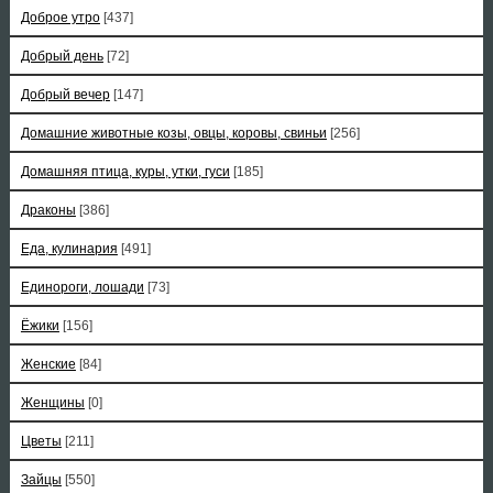
Доброе утро
[437]
Добрый день
[72]
Добрый вечер
[147]
Домашние животные козы, овцы, коровы, свиньи
[256]
Домашняя птица, куры, утки, гуси
[185]
Драконы
[386]
Еда, кулинария
[491]
Единороги, лошади
[73]
Ёжики
[156]
Женские
[84]
Женщины
[0]
Цветы
[211]
Зайцы
[550]