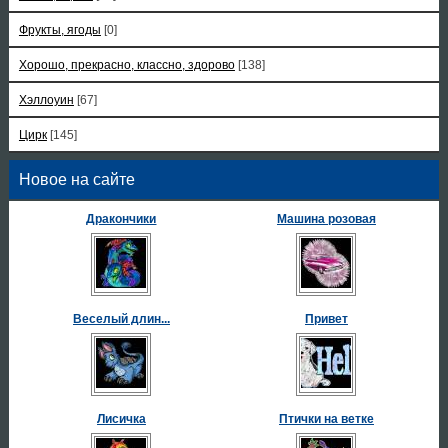
Фрукты, ягоды
[0]
Хорошо, прекрасно, классно, здорово
[138]
Хэллоуин
[67]
Цирк
[145]
Новое на сайте
Дракончики
Машина розовая
Веселый длин...
Привет
Лисичка
Птички на ветке