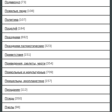
Подмигнул
[73]
Пожилые люди
[108]
Политика
[107]
Поцелуй
[184]
Праздники
[692]
Праздники патриотические
[323]
Приветствия
[151]
Привидения, скелеты, черти
[354]
Прикольные и некультурные
[709]
Пришельцы, инопланетяне
[157]
Прощание
[112]
Птицы
[350]
Пчелы
[98]