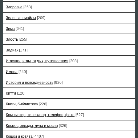
Здоровье
[353]
Зеленые смайлы
[209]
Зима
[641]
Злость
[255]
Зодиак
[171]
Игрушки, игры, отдых, путешествия
[208]
Имена
[240]
История и повседневность
[920]
Китти
[126]
Книги, библиотека
[226]
Компьютер, телевизор, телефон, фото
[627]
Космос, звезды, луна и месяц
[326]
Кошки и котята
[4407]