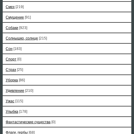
Смех
[219]
Смущение
[91]
Собаки
[923]
Солнышко, солнце
[215]
Сон
[183]
Спорт
[0]
Страх
[25]
Уборка
[86]
Удивление
[210]
Ужас
[115]
Улыбка
[178]
Фантастические существа
[0]
Флаги, гербы
[68]