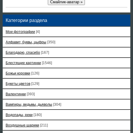
Смайлик-аватар »
Категории раздела
Мои фотографии
[4]
Алфавит, буквы, цыфры
[350]
Благодарю, спасибо
[167]
Блестящие картинки
[1546]
Божьи коровки
[126]
Букеты цветов
[129]
Валентинки
[393]
Вампиры, ведьмы, дьяволы
[304]
Водопады, реки
[180]
Воздушные шарики
[211]