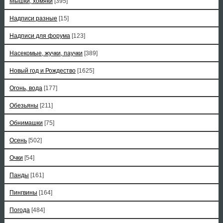
Мышки, хомяки
[395]
Надписи разные
[15]
Надписи для форума
[123]
Насекомые, жучки, паучки
[389]
Новый год и Рождество
[1625]
Огонь, вода
[177]
Обезьяны
[211]
Обнимашки
[75]
Осень
[502]
Очки
[54]
Панды
[161]
Пингвины
[164]
Погода
[484]