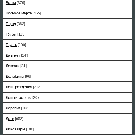
Волки
[379]
Восьмое марта
[465]
Город
[362]
Грибы
[113]
Грусть
[190]
Да и нет
[149]
Девочки
[81]
Дельфины
[96]
День рождения
[218]
Деньги, золото
[207]
Деревья
[108]
Дети
[652]
Динозавры
[100]