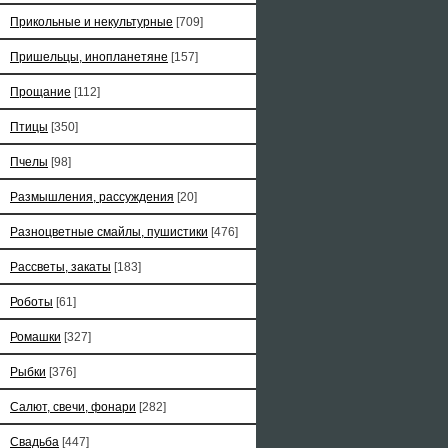
Прикольные и некультурные
[709]
Пришельцы, инопланетяне
[157]
Прощание
[112]
Птицы
[350]
Пчелы
[98]
Размышления, рассуждения
[20]
Разноцветные смайлы, пушистики
[476]
Рассветы, закаты
[183]
Роботы
[61]
Ромашки
[327]
Рыбки
[376]
Салют, свечи, фонари
[282]
Свадьба
[447]