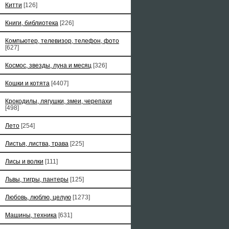
Китти
[126]
Книги, библиотека
[226]
Компьютер, телевизор, телефон, фото
[627]
Космос, звезды, луна и месяц
[326]
Кошки и котята
[4407]
Крокодилы, лягушки, змеи, черепахи
[498]
Лето
[254]
Листья, листва, трава
[225]
Лисы и волки
[111]
Львы, тигры, пантеры
[125]
Любовь, люблю, целую
[1273]
Машины, техника
[631]