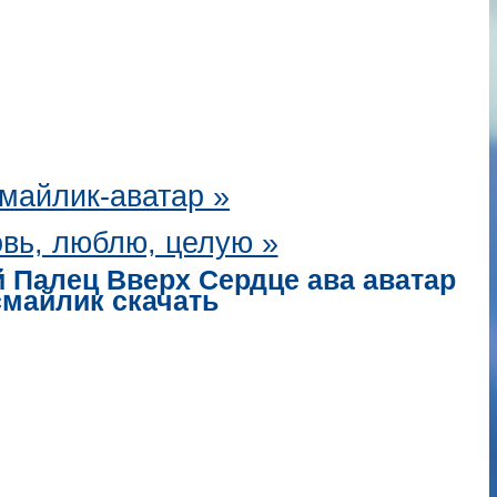
майлик-аватар
»
вь, люблю, целую »
 Палец Вверх Сердце ава аватар
смайлик скачать