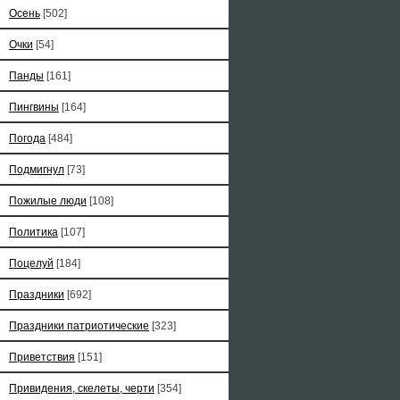
Осень
[502]
Очки
[54]
Панды
[161]
Пингвины
[164]
Погода
[484]
Подмигнул
[73]
Пожилые люди
[108]
Политика
[107]
Поцелуй
[184]
Праздники
[692]
Праздники патриотические
[323]
Приветствия
[151]
Привидения, скелеты, черти
[354]