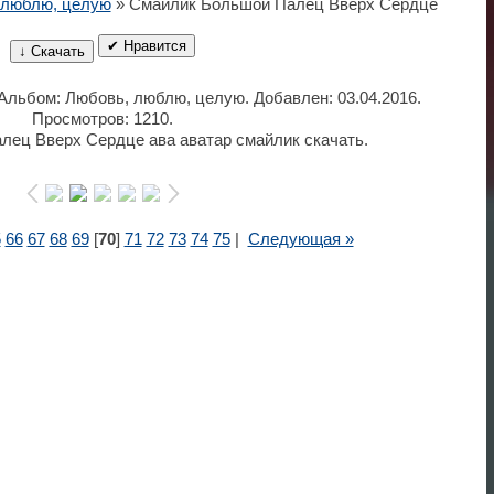
 люблю, целую
» Смайлик Большой Палец Вверх Сердце
✔ Нравится
↓ Скачать
 Альбом: Любовь, люблю, целую. Добавлен: 03.04.2016.
Просмотров: 1210.
ец Вверх Сердце ава аватар смайлик скачать.
5
66
67
68
69
[
70
]
71
72
73
74
75
|
Следующая »