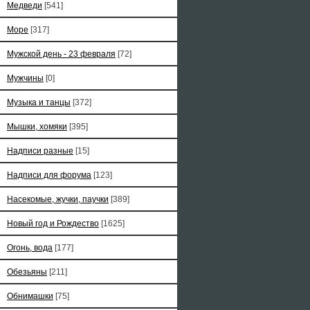
Медведи
[541]
Море
[317]
Мужской день - 23 февраля
[72]
Мужчины
[0]
Музыка и танцы
[372]
Мышки, хомяки
[395]
Надписи разные
[15]
Надписи для форума
[123]
Насекомые, жучки, паучки
[389]
Новый год и Рождество
[1625]
Огонь, вода
[177]
Обезьяны
[211]
Обнимашки
[75]