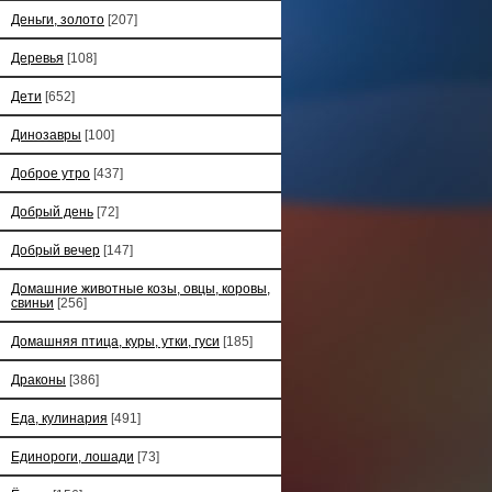
Деньги, золото
[207]
Деревья
[108]
Дети
[652]
Динозавры
[100]
Доброе утро
[437]
Добрый день
[72]
Добрый вечер
[147]
Домашние животные козы, овцы, коровы,
свиньи
[256]
Домашняя птица, куры, утки, гуси
[185]
Драконы
[386]
Еда, кулинария
[491]
Единороги, лошади
[73]