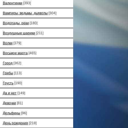
Валентинки
[393]
Вампиры, ведьмы, дьяволы
[304]
Водопады, реки
[180]
Воздушные шарики
[211]
Волки
[379]
Восьмое марта
[465]
Город
[362]
Грибы
[113]
Грусть
[190]
Да и нет
[149]
Девочки
[81]
Дельфины
[96]
День рождения
[218]