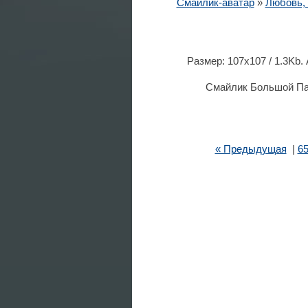
Смайлик-аватар
»
Любовь,
Размер: 107x107 / 1.3Kb.
Смайлик Большой Пал
« Предыдущая
|
6