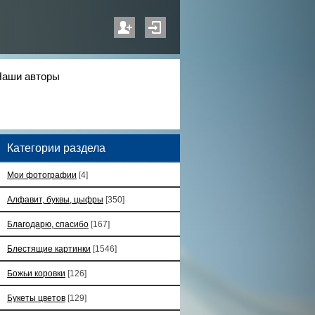
Наши авторы
Категории раздела
Мои фотографии
[4]
Алфавит, буквы, цыфры
[350]
Благодарю, спасибо
[167]
Блестящие картинки
[1546]
Божьи коровки
[126]
Букеты цветов
[129]