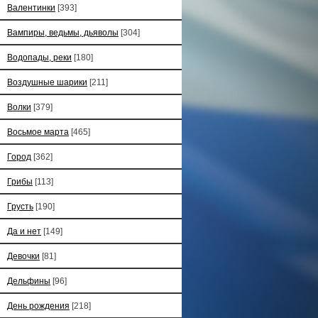
Валентинки
[393]
Вампиры, ведьмы, дьяволы
[304]
Водопады, реки
[180]
Воздушные шарики
[211]
Волки
[379]
Восьмое марта
[465]
Город
[362]
Грибы
[113]
Грусть
[190]
Да и нет
[149]
Девочки
[81]
Дельфины
[96]
День рождения
[218]