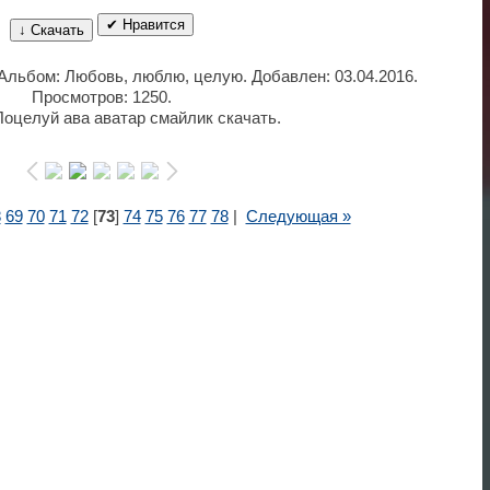
✔ Нравится
↓ Скачать
 Альбом: Любовь, люблю, целую. Добавлен: 03.04.2016.
Просмотров: 1250.
оцелуй ава аватар смайлик скачать.
8
69
70
71
72
[
73
]
74
75
76
77
78
|
Следующая »