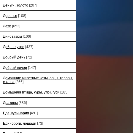
Деньги, золото
[207]
Деревья
[108]
Дети
[652]
Динозавры
[100]
Доброе утро
[437]
Добрый день
[72]
Добрый вечер
[147]
Домашние животные козы, овцы, коровы,
свиньи
[256]
Домашняя птица, куры, утки, гуси
[185]
Драконы
[386]
Еда, кулинария
[491]
Единороги, лошади
[73]