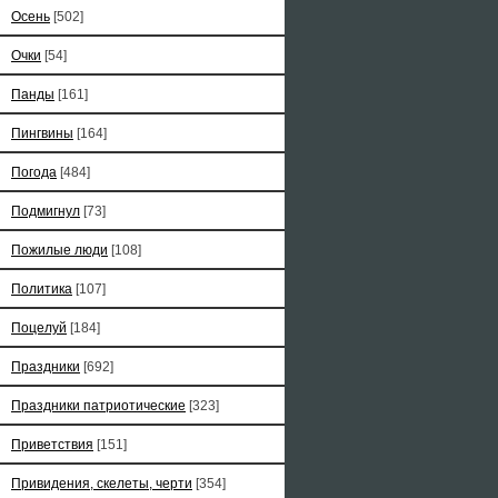
Осень
[502]
Очки
[54]
Панды
[161]
Пингвины
[164]
Погода
[484]
Подмигнул
[73]
Пожилые люди
[108]
Политика
[107]
Поцелуй
[184]
Праздники
[692]
Праздники патриотические
[323]
Приветствия
[151]
Привидения, скелеты, черти
[354]