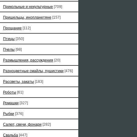
Прикольные и некультурные
[709]
Пришельцы, инопланетяне
[157]
Прощание
[112]
Птицы
[350]
Пчелы
[98]
Размышления, рассуждения
[20]
Разноцветные смайлы, пушистики
[476]
Рассветы, закаты
[183]
Роботы
[61]
Ромашки
[327]
Рыбки
[376]
Салют, свечи, фонари
[282]
Свадьба
[447]