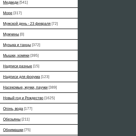
Медведи
[541]
Море
[317]
Мужской день - 23 февраля
[72]
Мужчины
[0]
Музыка и танцы
[372]
Мышки, хомяки
[395]
Надписи разные
[15]
Надписи для форума
[123]
Насекомые, жучки, паучки
[389]
Новый год и Рождество
[1625]
Огонь, вода
[177]
Обезьяны
[211]
Обнимашки
[75]