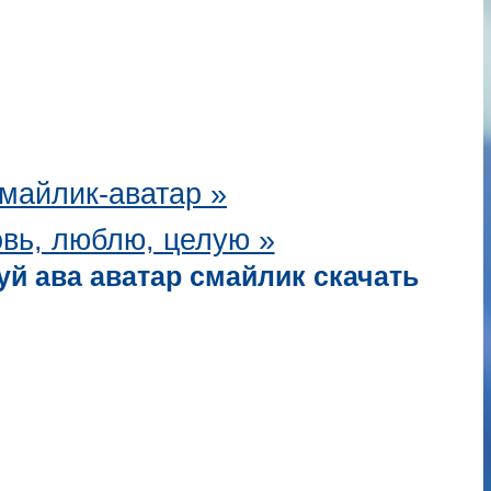
майлик-аватар
»
вь, люблю, целую »
й ава аватар смайлик скачать