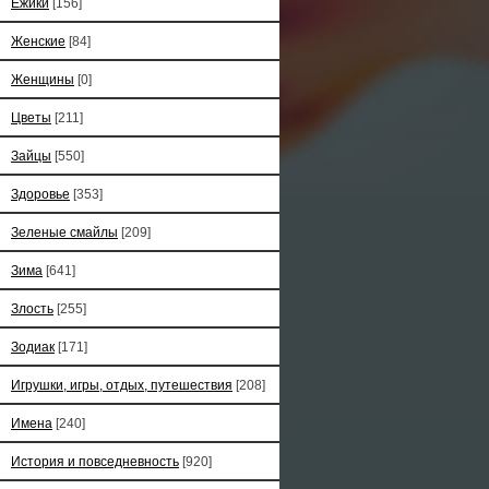
Ёжики
[156]
Женские
[84]
Женщины
[0]
Цветы
[211]
Зайцы
[550]
Здоровье
[353]
Зеленые смайлы
[209]
Зима
[641]
Злость
[255]
Зодиак
[171]
Игрушки, игры, отдых, путешествия
[208]
Имена
[240]
История и повседневность
[920]