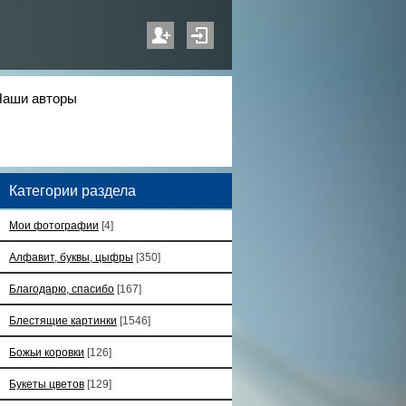
Наши авторы
Категории раздела
Мои фотографии
[4]
Алфавит, буквы, цыфры
[350]
Благодарю, спасибо
[167]
Блестящие картинки
[1546]
Божьи коровки
[126]
Букеты цветов
[129]