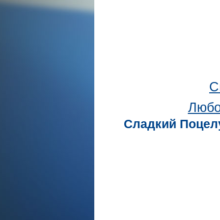
С
Любо
Сладкий Поцелу