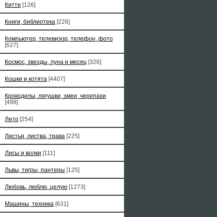
Китти
[126]
Книги, библиотека
[226]
Компьютер, телевизор, телефон, фото
[627]
Космос, звезды, луна и месяц
[326]
Кошки и котята
[4407]
Крокодилы, лягушки, змеи, черепахи
[498]
Лето
[254]
Листья, листва, трава
[225]
Лисы и волки
[111]
Львы, тигры, пантеры
[125]
Любовь, люблю, целую
[1273]
Машины, техника
[631]