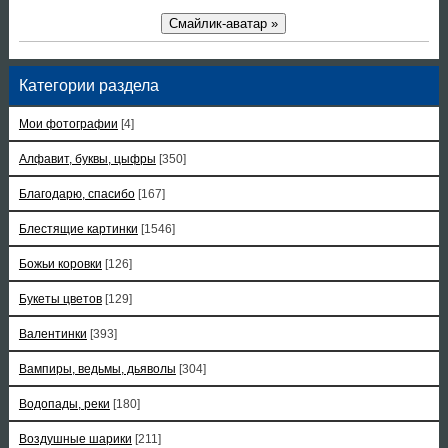
Смайлик-аватар »
Категории раздела
Мои фотографии
[4]
Алфавит, буквы, цыфры
[350]
Благодарю, спасибо
[167]
Блестящие картинки
[1546]
Божьи коровки
[126]
Букеты цветов
[129]
Валентинки
[393]
Вампиры, ведьмы, дьяволы
[304]
Водопады, реки
[180]
Воздушные шарики
[211]