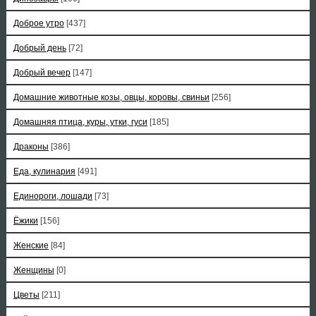
Доброе утро
[437]
Добрый день
[72]
Добрый вечер
[147]
Домашние животные козы, овцы, коровы, свиньи
[256]
Домашняя птица, куры, утки, гуси
[185]
Драконы
[386]
Еда, кулинария
[491]
Единороги, лошади
[73]
Ёжики
[156]
Женские
[84]
Женщины
[0]
Цветы
[211]