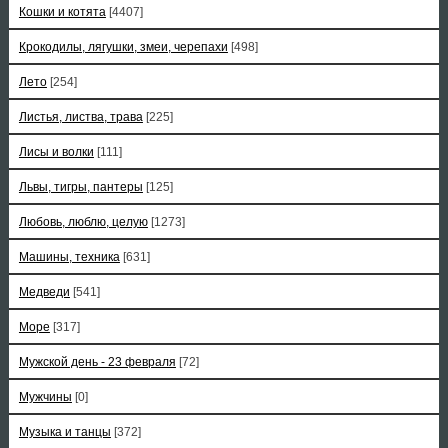
Кошки и котята
[4407]
Крокодилы, лягушки, змеи, черепахи
[498]
Лето
[254]
Листья, листва, трава
[225]
Лисы и волки
[111]
Львы, тигры, пантеры
[125]
Любовь, люблю, целую
[1273]
Машины, техника
[631]
Медведи
[541]
Море
[317]
Мужской день - 23 февраля
[72]
Мужчины
[0]
Музыка и танцы
[372]