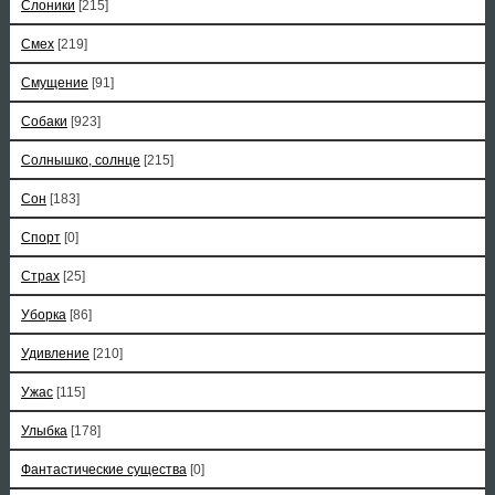
Слоники
[215]
Смех
[219]
Смущение
[91]
Собаки
[923]
Солнышко, солнце
[215]
Сон
[183]
Спорт
[0]
Страх
[25]
Уборка
[86]
Удивление
[210]
Ужас
[115]
Улыбка
[178]
Фантастические существа
[0]