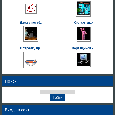
Дама с ноутб...
Силуэт-знак
В тарелку пр...
Вертящийся к...
Поиск
Вход на сайт