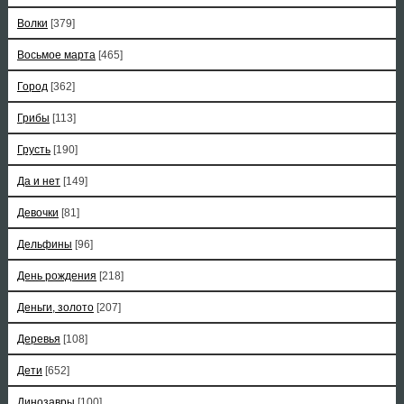
Волки
[379]
Восьмое марта
[465]
Город
[362]
Грибы
[113]
Грусть
[190]
Да и нет
[149]
Девочки
[81]
Дельфины
[96]
День рождения
[218]
Деньги, золото
[207]
Деревья
[108]
Дети
[652]
Динозавры
[100]