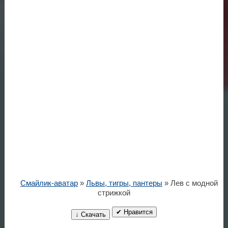
Смайлик-аватар
»
Львы, тигры, пантеры
» Лев с модной
стрижкой
✔ Нравится
↓ Скачать