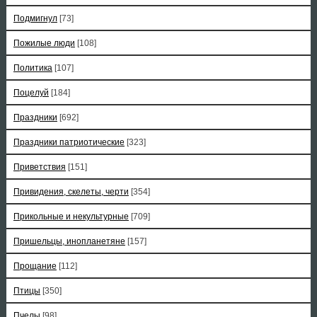
Подмигнул
[73]
Пожилые люди
[108]
Политика
[107]
Поцелуй
[184]
Праздники
[692]
Праздники патриотические
[323]
Приветствия
[151]
Привидения, скелеты, черти
[354]
Прикольные и некультурные
[709]
Пришельцы, инопланетяне
[157]
Прощание
[112]
Птицы
[350]
Пчелы
[98]