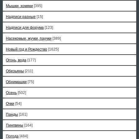
Мышки, хомяки
[395]
Надписи разные
[15]
Надписи для форума
[123]
Насекомые, жучки, паучки
[389]
Новый год и Рождество
[1625]
Огонь, вода
[177]
Обезьяны
[211]
Обнимашки
[75]
Осень
[502]
Очки
[54]
Панды
[161]
Пингвины
[164]
Погода
[484]