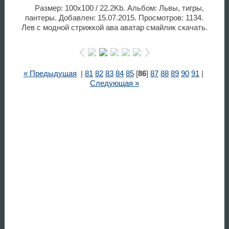
Размер: 100x100 / 22.2Kb. Альбом: Львы, тигры,
пантеры. Добавлен: 15.07.2015. Просмотров: 1134.
Лев с модной стрижкой ава аватар смайлик скачать.
« Предыдущая
|
81
82
83
84
85
[
86
]
87
88
89
90
91
|
Следующая »