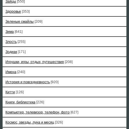
Зайцы
[550]
Здоровье
[353]
Зеленые смайлы
[209]
Зима
[641]
Злость
[255]
Зодиак
[171]
Игрушки, игры, отдых, путешествия
[208]
Имена
[240]
История и повседневность
[920]
Китти
[126]
Книги, библиотека
[226]
Компьютер, телевизор, телефон, фото
[627]
Космос, звезды, луна и месяц
[326]