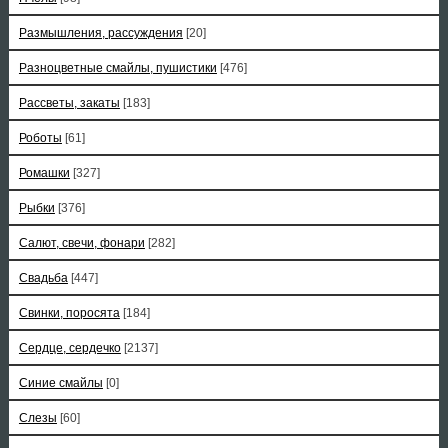
Размышления, рассуждения
[20]
Разноцветные смайлы, пушистики
[476]
Рассветы, закаты
[183]
Роботы
[61]
Ромашки
[327]
Рыбки
[376]
Салют, свечи, фонари
[282]
Свадьба
[447]
Свинки, поросята
[184]
Сердце, сердечко
[2137]
Синие смайлы
[0]
Слезы
[60]