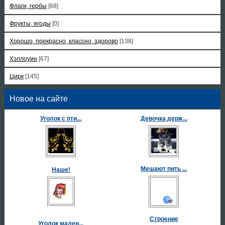
Флаги, гербы
[68]
Фрукты, ягоды
[0]
Хорошо, прекрасно, классно, здорово
[138]
Хэллоуин
[67]
Цирк
[145]
Новое на сайте
Уголок с пти...
Девочка держ...
Мешают пить ...
Наше!
Строение
Уголок мален...