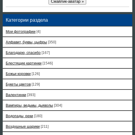
Смайлик-аватар »
Категории раздела
Мои фотографии
[4]
Алфавит, буквы, цыфры
[350]
Благодарю, спасибо
[167]
Блестящие картинки
[1546]
Божьи коровки
[126]
Букеты цветов
[129]
Валентинки
[393]
Вампиры, ведьмы, дьяволы
[304]
Водопады, реки
[180]
Воздушные шарики
[211]