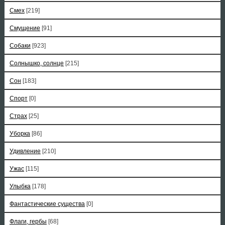
Смех
[219]
Смущение
[91]
Собаки
[923]
Солнышко, солнце
[215]
Сон
[183]
Спорт
[0]
Страх
[25]
Уборка
[86]
Удивление
[210]
Ужас
[115]
Улыбка
[178]
Фантастические существа
[0]
Флаги, гербы
[68]