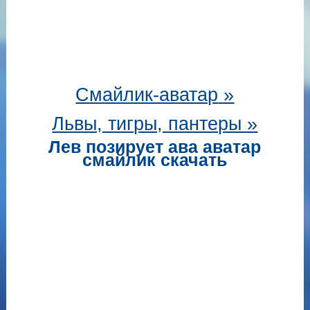
Смайлик-аватар
»
Львы, тигры, пантеры »
Лев позирует ава аватар
смайлик скачать