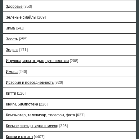
Здоровье
[353]
Зеленые смайлы
[209]
Зима
[641]
Злость
[255]
Зодиак
[171]
Игрушки, игры, отдых, путешествия
[208]
Имена
[240]
История и повседневность
[920]
Китти
[126]
Книги, библиотека
[226]
Компьютер, телевизор, телефон, фото
[627]
Космос, звезды, луна и месяц
[326]
Кошки и котята
[4407]