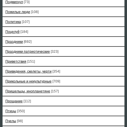
Подмигнул
[73]
Пожилые люди
[108]
Политика
[107]
Поцелуй
[184]
Праздники
[692]
Праздники патриотические
[323]
Приветствия
[151]
Привидения, скелеты, черти
[354]
Прикольные и некультурные
[709]
Пришельцы, инопланетяне
[157]
Прощание
[112]
Птицы
[350]
Пчелы
[98]