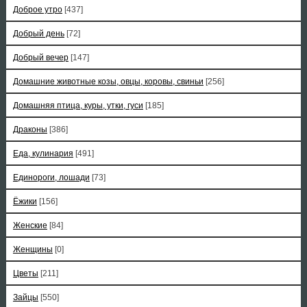
Доброе утро
[437]
Добрый день
[72]
Добрый вечер
[147]
Домашние животные козы, овцы, коровы, свиньи
[256]
Домашняя птица, куры, утки, гуси
[185]
Драконы
[386]
Еда, кулинария
[491]
Единороги, лошади
[73]
Ёжики
[156]
Женские
[84]
Женщины
[0]
Цветы
[211]
Зайцы
[550]