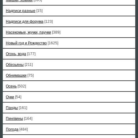
Надписи разные
[15]
Надписи для форума
[123]
Насекомые, жучки, паучки
[389]
Новый год и Рождество
[1625]
Огонь, вода
[177]
Обезьяны
[211]
Обнимашки
[75]
Осень
[502]
Очки
[54]
Панды
[161]
Пингвины
[164]
Погода
[484]