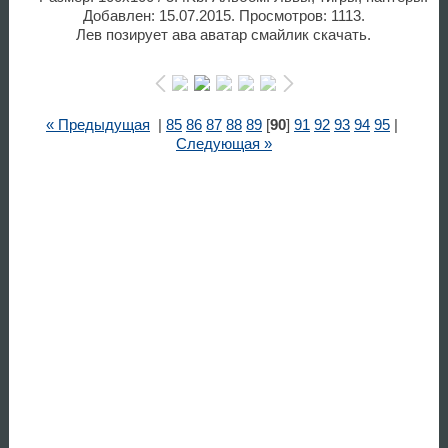
Добавлен: 15.07.2015. Просмотров: 1113.
Лев позирует ава аватар смайлик скачать.
« Предыдущая
|
85
86
87
88
89
[
90
]
91
92
93
94
95
|
Следующая »