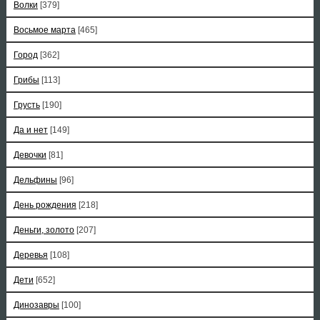
Волки
[379]
Восьмое марта
[465]
Город
[362]
Грибы
[113]
Грусть
[190]
Да и нет
[149]
Девочки
[81]
Дельфины
[96]
День рождения
[218]
Деньги, золото
[207]
Деревья
[108]
Дети
[652]
Динозавры
[100]