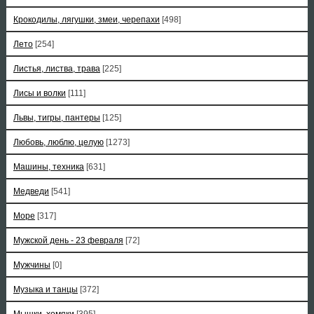
Крокодилы, лягушки, змеи, черепахи
[498]
Лето
[254]
Листья, листва, трава
[225]
Лисы и волки
[111]
Львы, тигры, пантеры
[125]
Любовь, люблю, целую
[1273]
Машины, техника
[631]
Медведи
[541]
Море
[317]
Мужской день - 23 февраля
[72]
Мужчины
[0]
Музыка и танцы
[372]
Мышки, хомяки
[395]