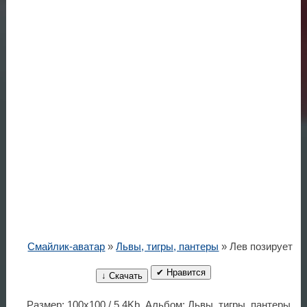
Смайлик-аватар
»
Львы, тигры, пантеры
» Лев позирует
✔ Нравится
↓ Скачать
Размер: 100x100 / 5.4Kb. Альбом: Львы, тигры, пантеры.