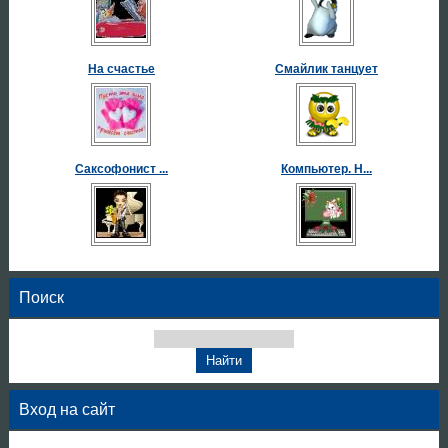
На счастье
Смайлик танцует
Саксофонист ...
Компьютер. Н...
Поиск
Вход на сайт