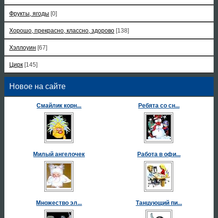
Фрукты, ягоды
[0]
Хорошо, прекрасно, классно, здорово
[138]
Хэллоуин
[67]
Цирк
[145]
Новое на сайте
Смайлик корн...
Ребята со сн...
Милый ангелочек
Работа в офи...
Множество эл...
Танцующий пи...