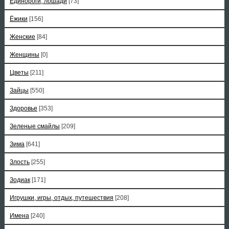
Единороги, лошади
[73]
Ёжики
[156]
Женские
[84]
Женщины
[0]
Цветы
[211]
Зайцы
[550]
Здоровье
[353]
Зеленые смайлы
[209]
Зима
[641]
Злость
[255]
Зодиак
[171]
Игрушки, игры, отдых, путешествия
[208]
Имена
[240]