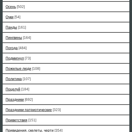
Осень
[502]
Очки
[54]
Панды
[161]
Пингвины
[164]
Погода
[484]
Подмигнул
[73]
Пожилые люди
[108]
Политика
[107]
Поцелуй
[184]
Праздники
[692]
Праздники патриотические
[323]
Приветствия
[151]
Привидения, скелеты, черти
[354]