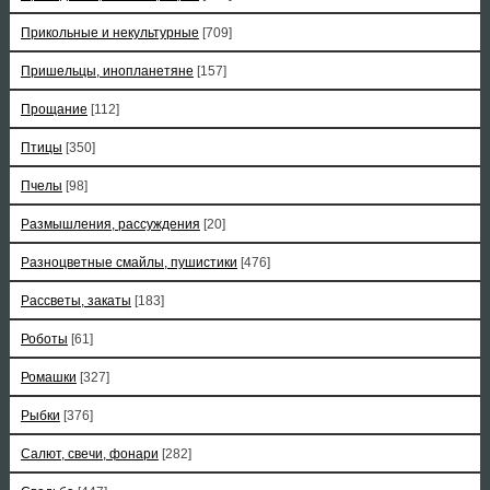
Прикольные и некультурные
[709]
Пришельцы, инопланетяне
[157]
Прощание
[112]
Птицы
[350]
Пчелы
[98]
Размышления, рассуждения
[20]
Разноцветные смайлы, пушистики
[476]
Рассветы, закаты
[183]
Роботы
[61]
Ромашки
[327]
Рыбки
[376]
Салют, свечи, фонари
[282]