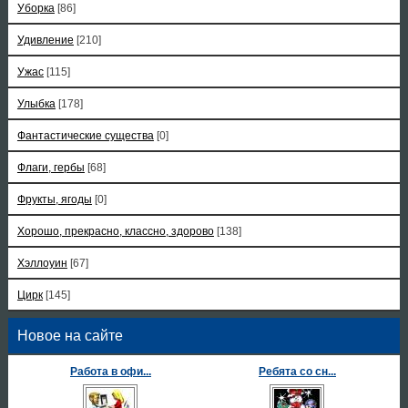
Уборка
[86]
Удивление
[210]
Ужас
[115]
Улыбка
[178]
Фантастические существа
[0]
Флаги, гербы
[68]
Фрукты, ягоды
[0]
Хорошо, прекрасно, классно, здорово
[138]
Хэллоуин
[67]
Цирк
[145]
Новое на сайте
Работа в офи...
Ребята со сн...