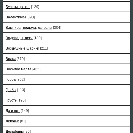
Букеты цветов
[129]
Валентинки
[393]
Вампиры, ведьмы, дьяволы
[304]
Водопады, реки
[180]
Воздушные шарики
[211]
Волки
[379]
Восьмое марта
[465]
Город
[362]
Грибы
[113]
Грусть
[190]
Да и нет
[149]
Девочки
[81]
Дельфины
[96]