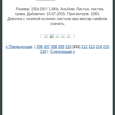
Размер: 150x150 / 1.6Kb. Альбом: Листья, листва,
трава. Добавлен: 15.07.2015. Просмотров: 1083.
Девочка с охапкой осенних листьев ава аватар смайлик
скачать.
« Предыдущая
|
206
207
208
209
210
[
211
]
212
213
214
215
216
|
Следующая »