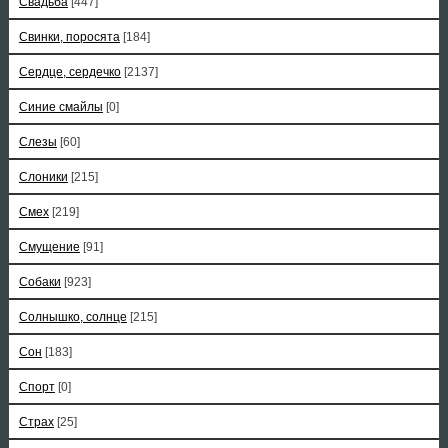
Свадьба
[447]
Свинки, поросята
[184]
Сердце, сердечко
[2137]
Синие смайлы
[0]
Слезы
[60]
Слоники
[215]
Смех
[219]
Смущение
[91]
Собаки
[923]
Солнышко, солнце
[215]
Сон
[183]
Спорт
[0]
Страх
[25]