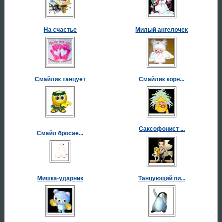
На счастье
Милый ангелочек
Смайлик танцует
Смайлик корн...
Саксофонист ...
Смайл бросае...
Мишка-ударник
Танцующий пи...