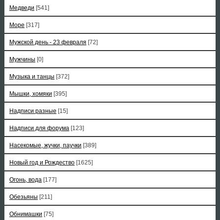
Медведи
[541]
Море
[317]
Мужской день - 23 февраля
[72]
Мужчины
[0]
Музыка и танцы
[372]
Мышки, хомяки
[395]
Надписи разные
[15]
Надписи для форума
[123]
Насекомые, жучки, паучки
[389]
Новый год и Рождество
[1625]
Огонь, вода
[177]
Обезьяны
[211]
Обнимашки
[75]