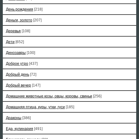
День рождения
[218]
Деньги, золото
[207]
Деревья
[108]
Дети
[652]
Динозавры
[100]
Доброе утро
[437]
Добрый день
[72]
Добрый вечер
[147]
Домашние животные козы, овцы, коровы, свиньи
[256]
Домашняя птица, куры, утки, гуси
[185]
Драконы
[386]
Еда, кулинария
[491]