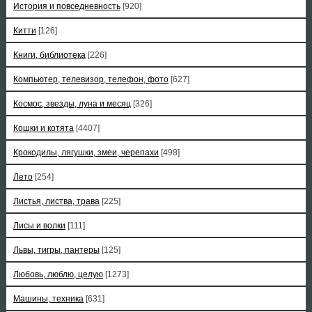
История и повседневность
[920]
Китти
[126]
Книги, библиотека
[226]
Компьютер, телевизор, телефон, фото
[627]
Космос, звезды, луна и месяц
[326]
Кошки и котята
[4407]
Крокодилы, лягушки, змеи, черепахи
[498]
Лето
[254]
Листья, листва, трава
[225]
Лисы и волки
[111]
Львы, тигры, пантеры
[125]
Любовь, люблю, целую
[1273]
Машины, техника
[631]