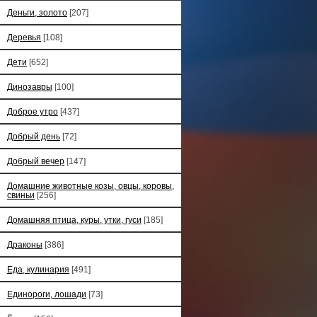
Деньги, золото
[207]
Деревья
[108]
Дети
[652]
Динозавры
[100]
Доброе утро
[437]
Добрый день
[72]
Добрый вечер
[147]
Домашние животные козы, овцы, коровы,
свиньи
[256]
Домашняя птица, куры, утки, гуси
[185]
Драконы
[386]
Еда, кулинария
[491]
Единороги, лошади
[73]