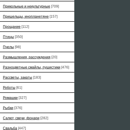
Прикольные и некультурные
[709]
Пришельцы, инопланетяне
[157]
Прощание
[112]
Птицы
[350]
Пчелы
[98]
Размышления, рассуждения
[20]
Разноцветные смайлы, пушистики
[476]
Рассветы, закаты
[183]
Роботы
[61]
Ромашки
[327]
Рыбки
[376]
Салют, свечи, фонари
[282]
Свадьба
[447]