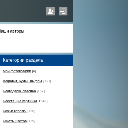
Наши авторы
Категории раздела
Мои фотографии
[4]
Алфавит, буквы, цыфры
[350]
Благодарю, спасибо
[167]
Блестящие картинки
[1546]
Божьи коровки
[126]
Букеты цветов
[129]