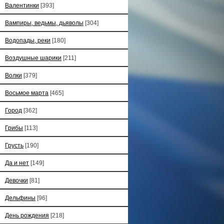
Валентинки
[393]
Вампиры, ведьмы, дьяволы
[304]
Водопады, реки
[180]
Воздушные шарики
[211]
Волки
[379]
Восьмое марта
[465]
Город
[362]
Грибы
[113]
Грусть
[190]
Да и нет
[149]
Девочки
[81]
Дельфины
[96]
День рождения
[218]