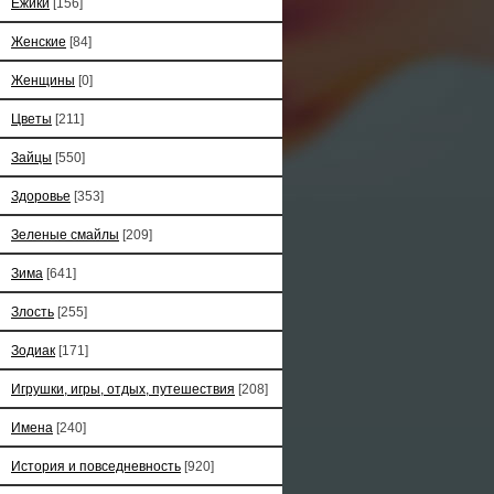
Ёжики
[156]
Женские
[84]
Женщины
[0]
Цветы
[211]
Зайцы
[550]
Здоровье
[353]
Зеленые смайлы
[209]
Зима
[641]
Злость
[255]
Зодиак
[171]
Игрушки, игры, отдых, путешествия
[208]
Имена
[240]
История и повседневность
[920]