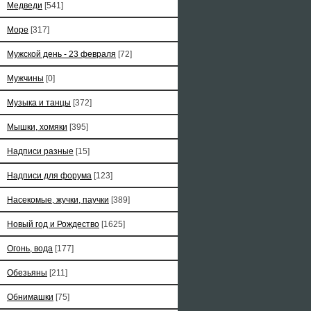
Медведи
[541]
Море
[317]
Мужской день - 23 февраля
[72]
Мужчины
[0]
Музыка и танцы
[372]
Мышки, хомяки
[395]
Надписи разные
[15]
Надписи для форума
[123]
Насекомые, жучки, паучки
[389]
Новый год и Рождество
[1625]
Огонь, вода
[177]
Обезьяны
[211]
Обнимашки
[75]