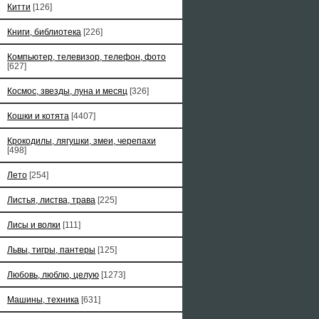
Китти
[126]
Книги, библиотека
[226]
Компьютер, телевизор, телефон, фото
[627]
Космос, звезды, луна и месяц
[326]
Кошки и котята
[4407]
Крокодилы, лягушки, змеи, черепахи
[498]
Лето
[254]
Листья, листва, трава
[225]
Лисы и волки
[111]
Львы, тигры, пантеры
[125]
Любовь, люблю, целую
[1273]
Машины, техника
[631]