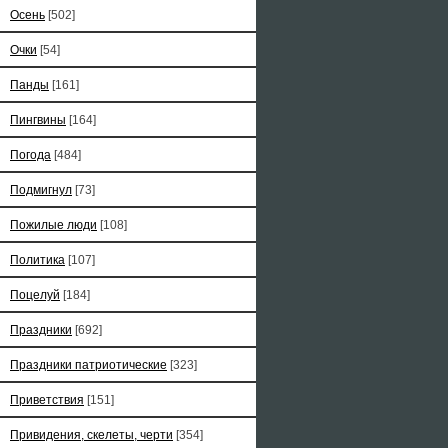
Осень
[502]
Очки
[54]
Панды
[161]
Пингвины
[164]
Погода
[484]
Подмигнул
[73]
Пожилые люди
[108]
Политика
[107]
Поцелуй
[184]
Праздники
[692]
Праздники патриотические
[323]
Приветствия
[151]
Привидения, скелеты, черти
[354]