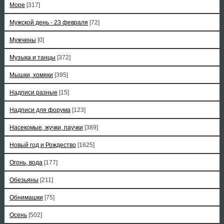
Море
[317]
Мужской день - 23 февраля
[72]
Мужчины
[0]
Музыка и танцы
[372]
Мышки, хомяки
[395]
Надписи разные
[15]
Надписи для форума
[123]
Насекомые, жучки, паучки
[389]
Новый год и Рождество
[1625]
Огонь, вода
[177]
Обезьяны
[211]
Обнимашки
[75]
Осень
[502]