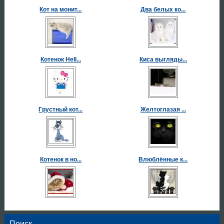
Кот на монит...
Два белых ко...
Котенок Hell...
Киса выгляды...
Грустный кот...
Желтоглазая ...
Котенок в но...
Влюблённые к...
Поиск