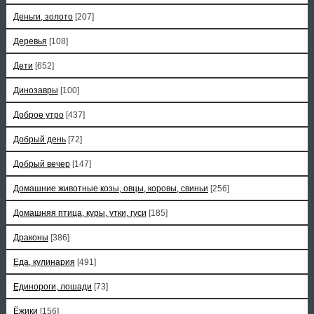
Деньги, золото
[207]
Деревья
[108]
Дети
[652]
Динозавры
[100]
Доброе утро
[437]
Добрый день
[72]
Добрый вечер
[147]
Домашние животные козы, овцы, коровы, свиньи
[256]
Домашняя птица, куры, утки, гуси
[185]
Драконы
[386]
Еда, кулинария
[491]
Единороги, лошади
[73]
Ёжики
[156]