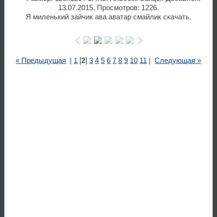
13.07.2015. Просмотров: 1226.
Я миленький зайчик ава аватар смайлик скачать.
« Предыдущая
|
1
[
2
]
3
4
5
6
7
8
9
10
11
|
Следующая »