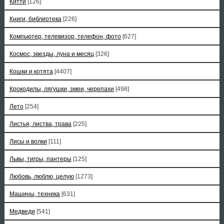
Китти
[126]
Книги, библиотека
[226]
Компьютер, телевизор, телефон, фото
[627]
Космос, звезды, луна и месяц
[326]
Кошки и котята
[4407]
Крокодилы, лягушки, змеи, черепахи
[498]
Лето
[254]
Листья, листва, трава
[225]
Лисы и волки
[111]
Львы, тигры, пантеры
[125]
Любовь, люблю, целую
[1273]
Машины, техника
[631]
Медведи
[541]