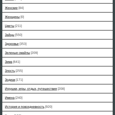
Женские
[84]
Женщины
[0]
Цветы
[211]
Зайцы
[550]
Здоровье
[353]
Зеленые смайлы
[209]
Зима
[641]
Злость
[255]
Зодиак
[171]
Игрушки, игры, отдых, путешествия
[208]
Имена
[240]
История и повседневность
[920]