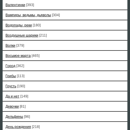
Валентинки
[393]
Вампиры, ведьмы, дьяволы
[304]
Водопады, реки
[180]
Воздушные шарики
[211]
Волки
[379]
Восьмое марта
[465]
Город
[362]
Грибы
[113]
Грусть
[190]
Да и нет
[149]
Девочки
[81]
Дельфины
[96]
День рождения
[218]