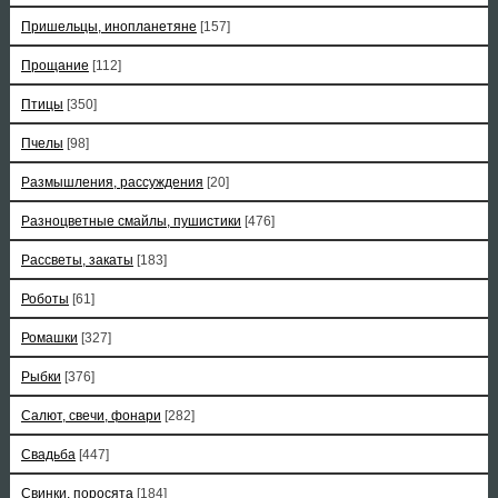
Пришельцы, инопланетяне
[157]
Прощание
[112]
Птицы
[350]
Пчелы
[98]
Размышления, рассуждения
[20]
Разноцветные смайлы, пушистики
[476]
Рассветы, закаты
[183]
Роботы
[61]
Ромашки
[327]
Рыбки
[376]
Салют, свечи, фонари
[282]
Свадьба
[447]
Свинки, поросята
[184]