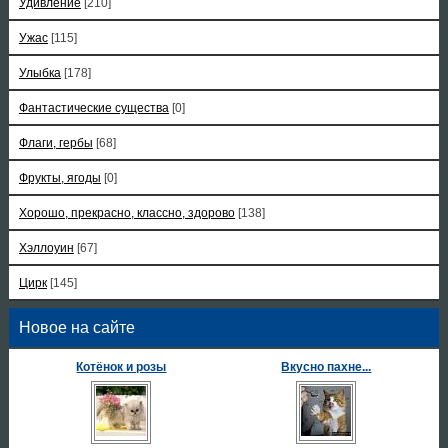
Удивление
[210]
Ужас
[115]
Улыбка
[178]
Фантастические существа
[0]
Флаги, гербы
[68]
Фрукты, ягоды
[0]
Хорошо, прекрасно, классно, здорово
[138]
Хэллоуин
[67]
Цирк
[145]
Новое на сайте
Котёнок и розы
Вкусно пахне...