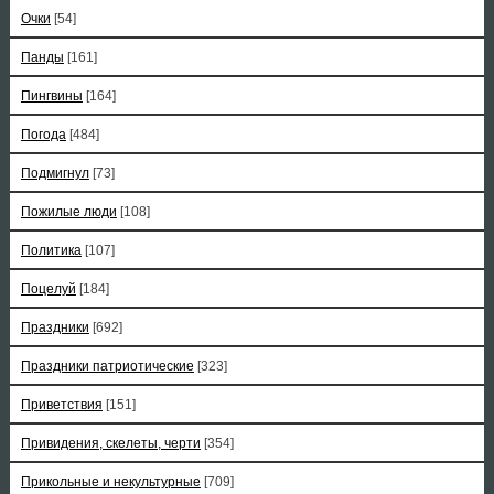
Очки
[54]
Панды
[161]
Пингвины
[164]
Погода
[484]
Подмигнул
[73]
Пожилые люди
[108]
Политика
[107]
Поцелуй
[184]
Праздники
[692]
Праздники патриотические
[323]
Приветствия
[151]
Привидения, скелеты, черти
[354]
Прикольные и некультурные
[709]