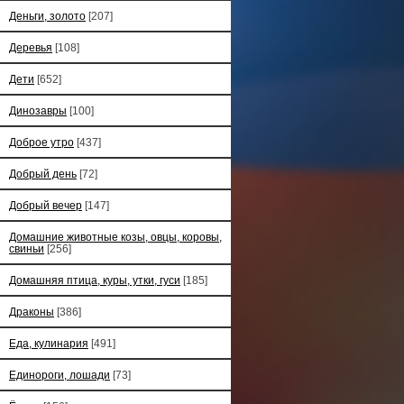
Деньги, золото
[207]
Деревья
[108]
Дети
[652]
Динозавры
[100]
Доброе утро
[437]
Добрый день
[72]
Добрый вечер
[147]
Домашние животные козы, овцы, коровы,
свиньи
[256]
Домашняя птица, куры, утки, гуси
[185]
Драконы
[386]
Еда, кулинария
[491]
Единороги, лошади
[73]