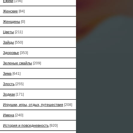
Ёжики
[156]
Женские
[84]
Женщины
[0]
Цветы
[211]
Зайцы
[550]
Здоровье
[353]
Зеленые смайлы
[209]
Зима
[641]
Злость
[255]
Зодиак
[171]
Игрушки, игры, отдых, путешествия
[208]
Имена
[240]
История и повседневность
[920]