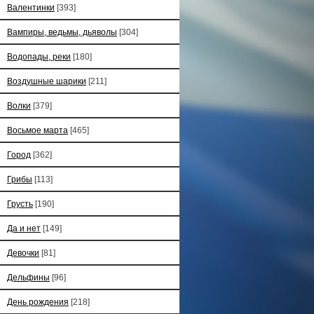
Валентинки
[393]
Вампиры, ведьмы, дьяволы
[304]
Водопады, реки
[180]
Воздушные шарики
[211]
Волки
[379]
Восьмое марта
[465]
Город
[362]
Грибы
[113]
Грусть
[190]
Да и нет
[149]
Девочки
[81]
Дельфины
[96]
День рождения
[218]