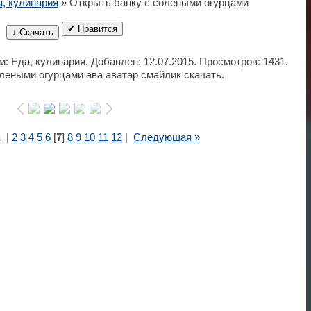
, кулинария
» Открыть банку с солеными огурцами
✔ Нравится
↓ Скачать
м: Еда, кулинария. Добавлен: 12.07.2015. Просмотров: 1431.
леными огурцами ава аватар смайлик скачать.
я
|
2
3
4
5
6
[
7
]
8
9
10
11
12
|
Следующая »