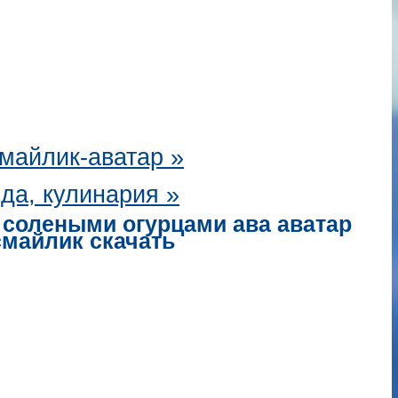
майлик-аватар
»
да, кулинария »
 солеными огурцами ава аватар
смайлик скачать