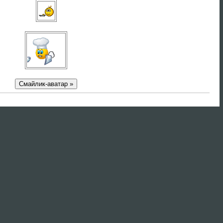
Смайлик-аватар »