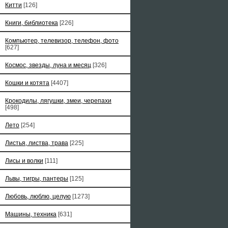
Китти
[126]
Книги, библиотека
[226]
Компьютер, телевизор, телефон, фото
[627]
Космос, звезды, луна и месяц
[326]
Кошки и котята
[4407]
Крокодилы, лягушки, змеи, черепахи
[498]
Лето
[254]
Листья, листва, трава
[225]
Лисы и волки
[111]
Львы, тигры, пантеры
[125]
Любовь, люблю, целую
[1273]
Машины, техника
[631]