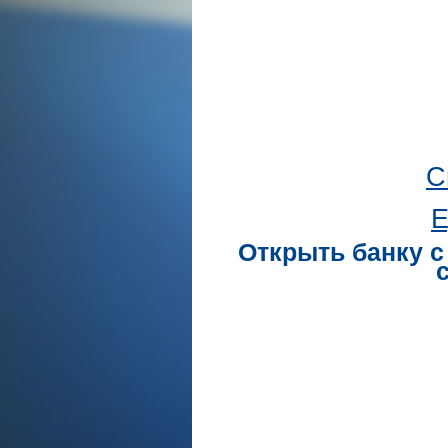
С
Е
Открыть банку с