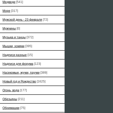
Медведи
[541]
Море
[317]
Мужской день - 23 февраля
[72]
Мужчины
[0]
Музыка и танцы
[372]
Мышки, хомяки
[395]
Надписи разные
[15]
Надписи для форума
[123]
Насекомые, жучки, паучки
[389]
Новый год и Рождество
[1625]
Огонь, вода
[177]
Обезьяны
[211]
Обнимашки
[75]