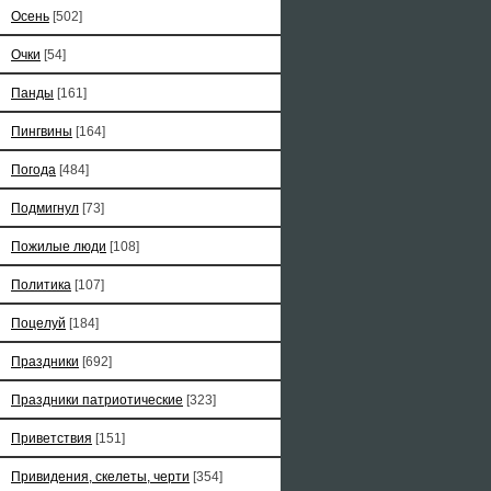
Осень
[502]
Очки
[54]
Панды
[161]
Пингвины
[164]
Погода
[484]
Подмигнул
[73]
Пожилые люди
[108]
Политика
[107]
Поцелуй
[184]
Праздники
[692]
Праздники патриотические
[323]
Приветствия
[151]
Привидения, скелеты, черти
[354]