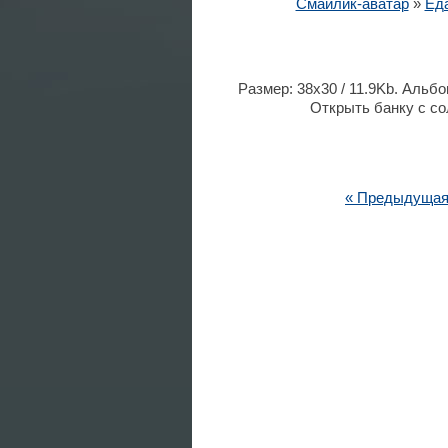
Смайлик-аватар
»
Еда
Размер: 38x30 / 11.9Kb. Альбо
Открыть банку с со
« Предыдуща