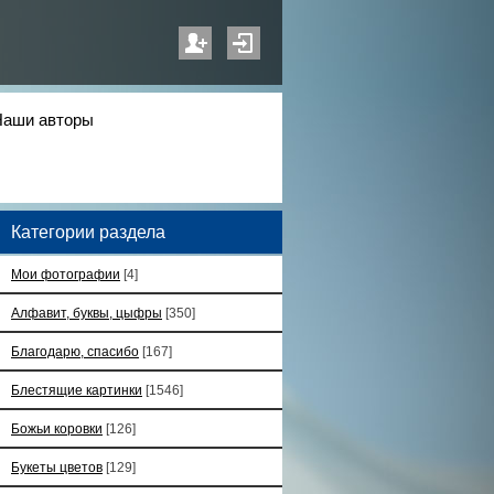
Наши авторы
Категории раздела
Мои фотографии
[4]
Алфавит, буквы, цыфры
[350]
Благодарю, спасибо
[167]
Блестящие картинки
[1546]
Божьи коровки
[126]
Букеты цветов
[129]