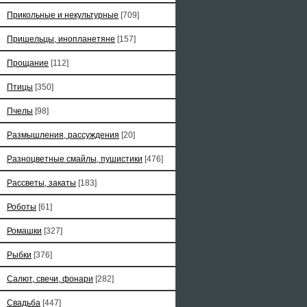
Прикольные и некультурные
[709]
Пришельцы, инопланетяне
[157]
Прощание
[112]
Птицы
[350]
Пчелы
[98]
Размышления, рассуждения
[20]
Разноцветные смайлы, пушистики
[476]
Рассветы, закаты
[183]
Роботы
[61]
Ромашки
[327]
Рыбки
[376]
Салют, свечи, фонари
[282]
Свадьба
[447]