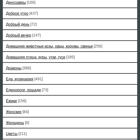
Динозавры
[100]
Доброе утро
[437]
Добрый день
[72]
Добрый вечер
[147]
Домашние животные козы, овцы, коровы, свиньи
[256]
Домашняя птица, куры, утки, гуси
[185]
Драконы
[386]
Еда, кулинария
[491]
Единороги, лошади
[73]
Ёжики
[156]
Женские
[84]
Женщины
[0]
Цветы
[211]