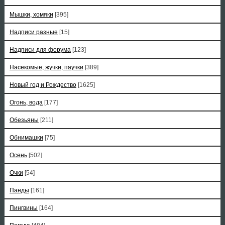
Мышки, хомяки
[395]
Надписи разные
[15]
Надписи для форума
[123]
Насекомые, жучки, паучки
[389]
Новый год и Рождество
[1625]
Огонь, вода
[177]
Обезьяны
[211]
Обнимашки
[75]
Осень
[502]
Очки
[54]
Панды
[161]
Пингвины
[164]