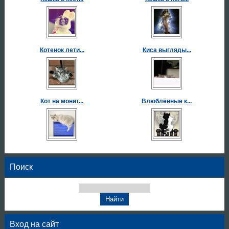
Котенок лети...
Киса выгляды...
Кот на монит...
Влюблённые к...
Поиск
Вход на сайт