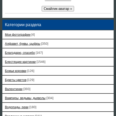
Смайлик-аватар »
Категории раздела
Мои фотографии
[4]
Алфавит, буквы, цыфры
[350]
Благодарю, спасибо
[167]
Блестящие картинки
[1546]
Божьи коровки
[126]
Букеты цветов
[129]
Валентинки
[393]
Вампиры, ведьмы, дьяволы
[304]
Водопады, реки
[180]