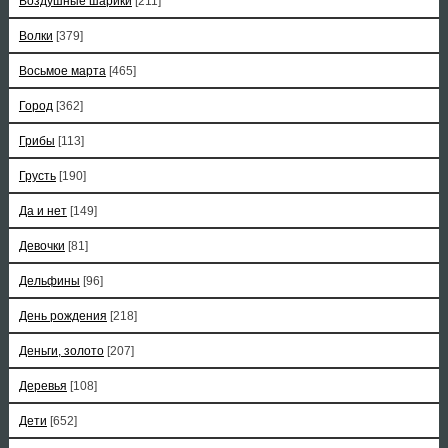
Воздушные шарики
[211]
Волки
[379]
Восьмое марта
[465]
Город
[362]
Грибы
[113]
Грусть
[190]
Да и нет
[149]
Девочки
[81]
Дельфины
[96]
День рождения
[218]
Деньги, золото
[207]
Деревья
[108]
Дети
[652]