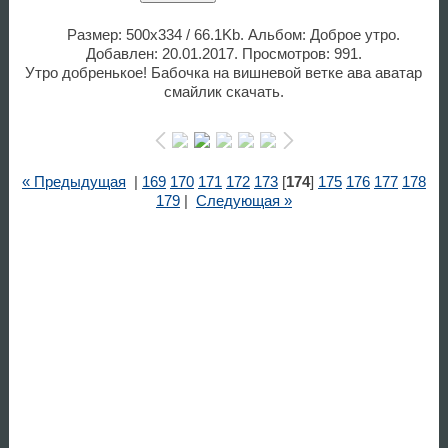
Размер: 500x334 / 66.1Kb. Альбом: Доброе утро.
Добавлен: 20.01.2017. Просмотров: 991.
Утро добренькое! Бабочка на вишневой ветке ава аватар
смайлик скачать.
« Предыдущая
|
169
170
171
172
173
[
174
]
175
176
177
178
179
|
Следующая »