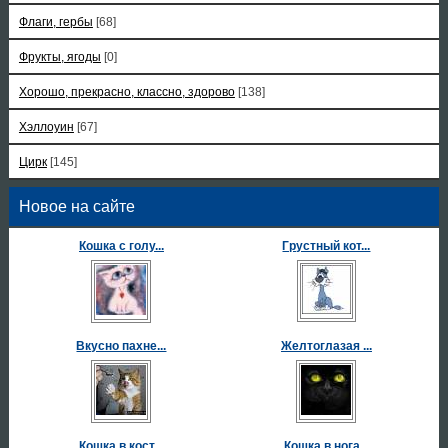
Флаги, гербы
[68]
Фрукты, ягоды
[0]
Хорошо, прекрасно, классно, здорово
[138]
Хэллоуин
[67]
Цирк
[145]
Новое на сайте
Кошка с голу...
Грустный кот...
Вкусно пахне...
Желтоглазая ...
Кошка в кост...
Кошка в нога...