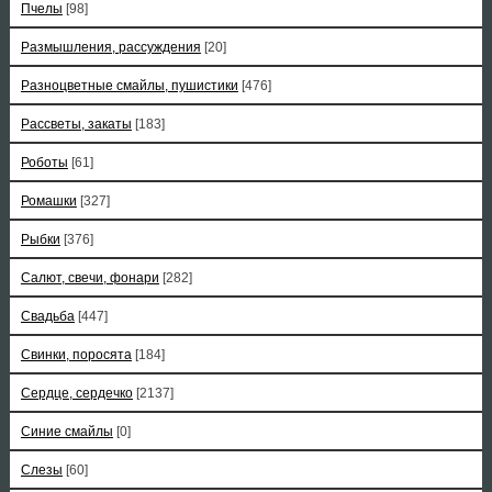
Пчелы
[98]
Размышления, рассуждения
[20]
Разноцветные смайлы, пушистики
[476]
Рассветы, закаты
[183]
Роботы
[61]
Ромашки
[327]
Рыбки
[376]
Салют, свечи, фонари
[282]
Свадьба
[447]
Свинки, поросята
[184]
Сердце, сердечко
[2137]
Синие смайлы
[0]
Слезы
[60]