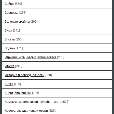
Зайцы
[550]
Здоровье
[353]
Зеленые смайлы
[209]
Зима
[641]
Злость
[255]
Зодиак
[171]
Игрушки, игры, отдых, путешествия
[208]
Имена
[240]
История и повседневность
[920]
Китти
[126]
Книги, библиотека
[226]
Компьютер, телевизор, телефон, фото
[627]
Космос, звезды, луна и месяц
[326]