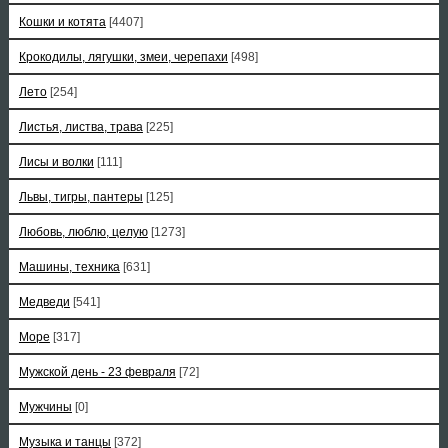
Кошки и котята
[4407]
Крокодилы, лягушки, змеи, черепахи
[498]
Лето
[254]
Листья, листва, трава
[225]
Лисы и волки
[111]
Львы, тигры, пантеры
[125]
Любовь, люблю, целую
[1273]
Машины, техника
[631]
Медведи
[541]
Море
[317]
Мужской день - 23 февраля
[72]
Мужчины
[0]
Музыка и танцы
[372]