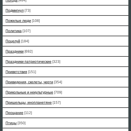
Погода
[484]
Подмигнул
[73]
Пожилые люди
[108]
Политика
[107]
Поцелуй
[184]
Праздники
[692]
Праздники патриотические
[323]
Приветствия
[151]
Привидения, скелеты, черти
[354]
Прикольные и некультурные
[709]
Пришельцы, инопланетяне
[157]
Прощание
[112]
Птицы
[350]