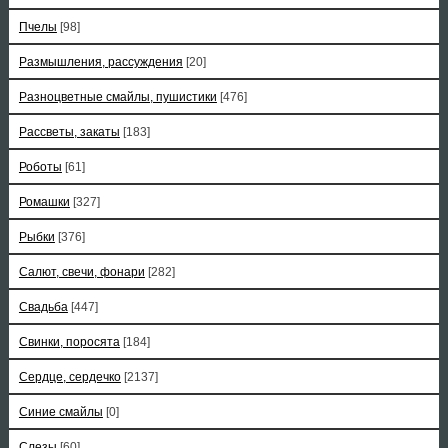
Пчелы
[98]
Размышления, рассуждения
[20]
Разноцветные смайлы, пушистики
[476]
Рассветы, закаты
[183]
Роботы
[61]
Ромашки
[327]
Рыбки
[376]
Салют, свечи, фонари
[282]
Свадьба
[447]
Свинки, поросята
[184]
Сердце, сердечко
[2137]
Синие смайлы
[0]
Слезы
[60]