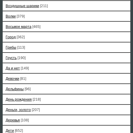
Воздушные шарики
[211]
Волки
[379]
Восьмое марта
[465]
Город
[362]
Грибы
[113]
Грусть
[190]
Да и нет
[149]
Девочки
[81]
Дельфины
[96]
День рождения
[218]
Деньги, золото
[207]
Деревья
[108]
Дети
[652]