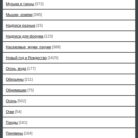
Музыка и танцы
[372]
Мышки, хомяки
[395]
Надписи разные
[15]
Надписи для форума
[123]
Насекомые, жучки, паучки
[389]
Новый год и Рождество
[1625]
Огонь, вода
[177]
Обезьяны
[211]
Обнимашки
[75]
Осень
[502]
Очки
[54]
Панды
[161]
Пингвины
[164]