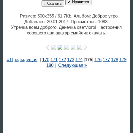
✔ Нравится
↓ Скачать
Размер: 500x355 / 61.7Kb. Альбом: Доброе утро.
Добавлен: 20.01.2017. Просмотров: 1083.
Утречка всем доброго! Денечка светлого! Настроения
хорошего ава аватар смайлик скачать.
« Предыдущая
|
170
171
172
173
174
[
175
]
176
177
178
179
180
|
Следующая »