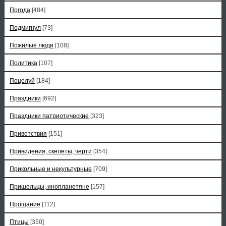
Погода
[484]
Подмигнул
[73]
Пожилые люди
[108]
Политика
[107]
Поцелуй
[184]
Праздники
[692]
Праздники патриотические
[323]
Приветствия
[151]
Привидения, скелеты, черти
[354]
Прикольные и некультурные
[709]
Пришельцы, инопланетяне
[157]
Прощание
[112]
Птицы
[350]