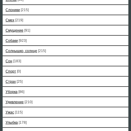
Слоники
[215]
Смех
[219]
Смущение
[91]
Собаки
[923]
Солнышко, солнце
[215]
Сон
[183]
Спорт
[0]
Страх
[25]
Уборка
[86]
Удивление
[210]
Ужас
[115]
Улыбка
[178]