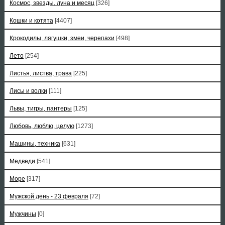
Космос, звезды, луна и месяц
[326]
Кошки и котята
[4407]
Крокодилы, лягушки, змеи, черепахи
[498]
Лето
[254]
Листья, листва, трава
[225]
Лисы и волки
[111]
Львы, тигры, пантеры
[125]
Любовь, люблю, целую
[1273]
Машины, техника
[631]
Медведи
[541]
Море
[317]
Мужской день - 23 февраля
[72]
Мужчины
[0]