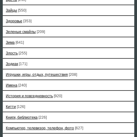
Зайцы
[550]
Здоровье
[353]
Зеленые смайлы
[209]
Зима
[641]
Злость
[255]
Зодиак
[171]
Игрушки, игры, отдых, путешествия
[208]
Имена
[240]
История и повседневность
[920]
Китти
[126]
Книги, библиотека
[226]
Компьютер, телевизор, телефон, фото
[627]