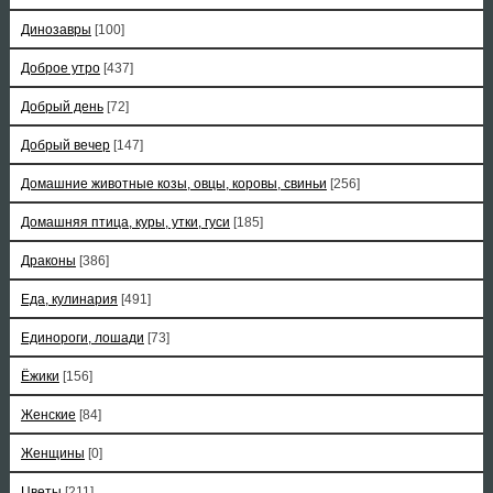
Динозавры
[100]
Доброе утро
[437]
Добрый день
[72]
Добрый вечер
[147]
Домашние животные козы, овцы, коровы, свиньи
[256]
Домашняя птица, куры, утки, гуси
[185]
Драконы
[386]
Еда, кулинария
[491]
Единороги, лошади
[73]
Ёжики
[156]
Женские
[84]
Женщины
[0]
Цветы
[211]