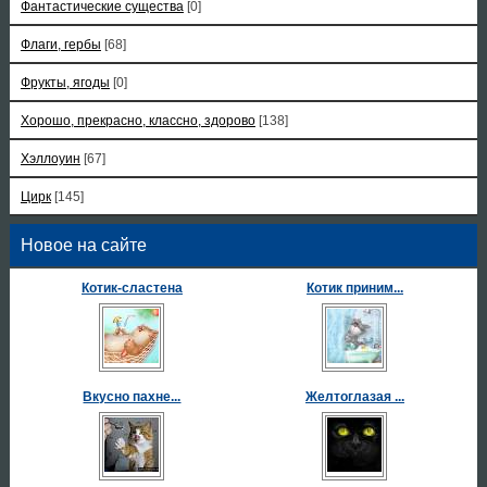
Фантастические существа
[0]
Флаги, гербы
[68]
Фрукты, ягоды
[0]
Хорошо, прекрасно, классно, здорово
[138]
Хэллоуин
[67]
Цирк
[145]
Новое на сайте
Котик-сластена
Котик приним...
Вкусно пахне...
Желтоглазая ...