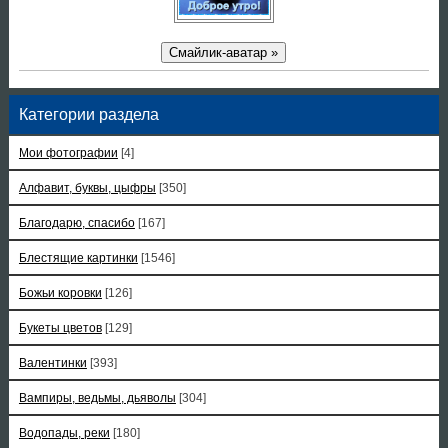
Смайлик-аватар »
Категории раздела
Мои фотографии
[4]
Алфавит, буквы, цыфры
[350]
Благодарю, спасибо
[167]
Блестящие картинки
[1546]
Божьи коровки
[126]
Букеты цветов
[129]
Валентинки
[393]
Вампиры, ведьмы, дьяволы
[304]
Водопады, реки
[180]