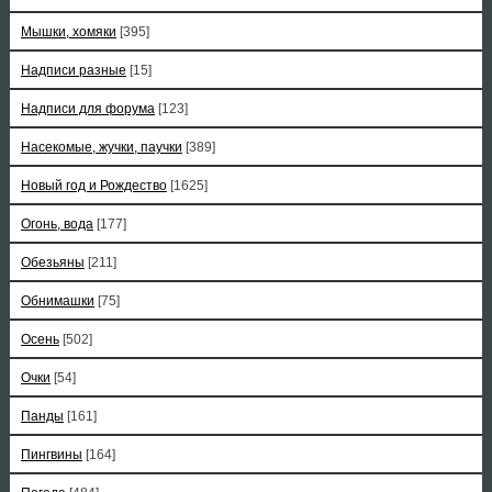
Мышки, хомяки
[395]
Надписи разные
[15]
Надписи для форума
[123]
Насекомые, жучки, паучки
[389]
Новый год и Рождество
[1625]
Огонь, вода
[177]
Обезьяны
[211]
Обнимашки
[75]
Осень
[502]
Очки
[54]
Панды
[161]
Пингвины
[164]