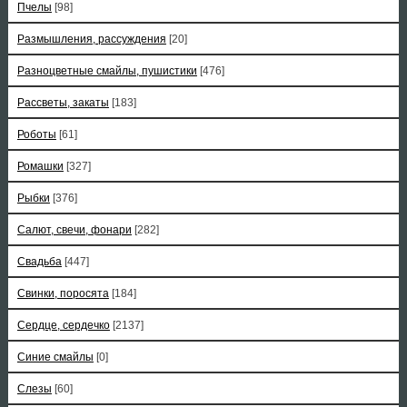
Пчелы
[98]
Размышления, рассуждения
[20]
Разноцветные смайлы, пушистики
[476]
Рассветы, закаты
[183]
Роботы
[61]
Ромашки
[327]
Рыбки
[376]
Салют, свечи, фонари
[282]
Свадьба
[447]
Свинки, поросята
[184]
Сердце, сердечко
[2137]
Синие смайлы
[0]
Слезы
[60]