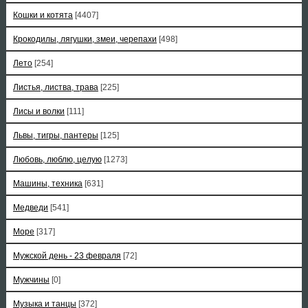
Кошки и котята
[4407]
Крокодилы, лягушки, змеи, черепахи
[498]
Лето
[254]
Листья, листва, трава
[225]
Лисы и волки
[111]
Львы, тигры, пантеры
[125]
Любовь, люблю, целую
[1273]
Машины, техника
[631]
Медведи
[541]
Море
[317]
Мужской день - 23 февраля
[72]
Мужчины
[0]
Музыка и танцы
[372]