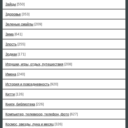
Зайцы
[550]
Здоровье
[353]
Зеленые смайлы
[209]
Зима
[641]
Злость
[255]
Зодиак
[171]
Игрушки, игры, отдых, путешествия
[208]
Имена
[240]
История и повседневность
[920]
Китти
[126]
Книги, библиотека
[226]
Компьютер, телевизор, телефон, фото
[627]
Космос, звезды, луна и месяц
[326]