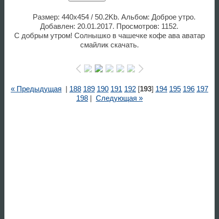
Размер: 440x454 / 50.2Kb. Альбом: Доброе утро.
Добавлен: 20.01.2017. Просмотров: 1152.
С добрым утром! Солнышко в чашечке кофе ава аватар
смайлик скачать.
« Предыдущая
|
188
189
190
191
192
[
193
]
194
195
196
197
198
|
Следующая »