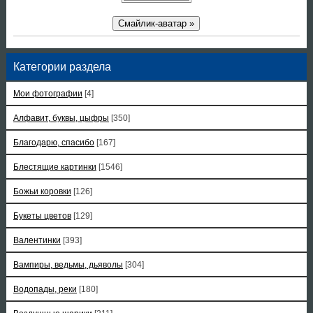
Смайлик-аватар »
Категории раздела
Мои фотографии
[4]
Алфавит, буквы, цыфры
[350]
Благодарю, спасибо
[167]
Блестящие картинки
[1546]
Божьи коровки
[126]
Букеты цветов
[129]
Валентинки
[393]
Вампиры, ведьмы, дьяволы
[304]
Водопады, реки
[180]