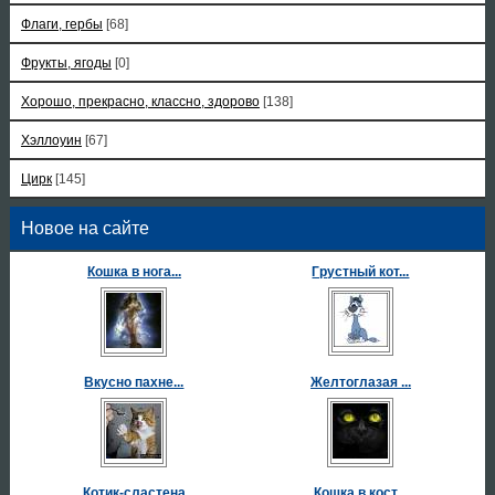
Флаги, гербы
[68]
Фрукты, ягоды
[0]
Хорошо, прекрасно, классно, здорово
[138]
Хэллоуин
[67]
Цирк
[145]
Новое на сайте
Кошка в нога...
Грустный кот...
Вкусно пахне...
Желтоглазая ...
Котик-сластена
Кошка в кост...