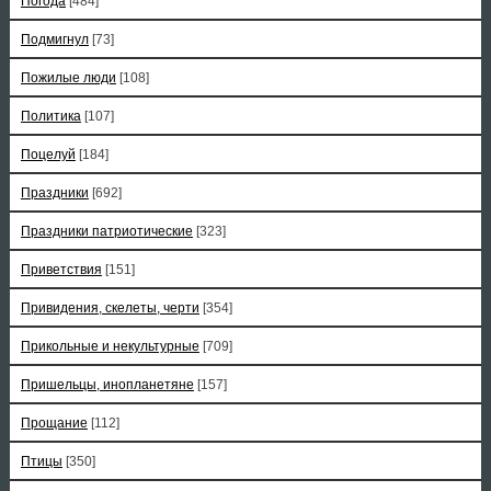
Погода
[484]
Подмигнул
[73]
Пожилые люди
[108]
Политика
[107]
Поцелуй
[184]
Праздники
[692]
Праздники патриотические
[323]
Приветствия
[151]
Привидения, скелеты, черти
[354]
Прикольные и некультурные
[709]
Пришельцы, инопланетяне
[157]
Прощание
[112]
Птицы
[350]