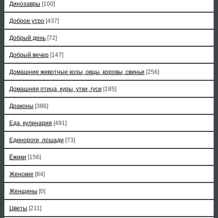
Динозавры
[100]
Доброе утро
[437]
Добрый день
[72]
Добрый вечер
[147]
Домашние животные козы, овцы, коровы, свиньи
[256]
Домашняя птица, куры, утки, гуси
[185]
Драконы
[386]
Еда, кулинария
[491]
Единороги, лошади
[73]
Ёжики
[156]
Женские
[84]
Женщины
[0]
Цветы
[211]