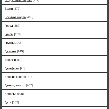
Воздушные шарики
[211]
Волки
[379]
Восьмое марта
[465]
Город
[362]
Грибы
[113]
Грусть
[190]
Да и нет
[149]
Девочки
[81]
Дельфины
[96]
День рождения
[218]
Деньги, золото
[207]
Деревья
[108]
Дети
[652]