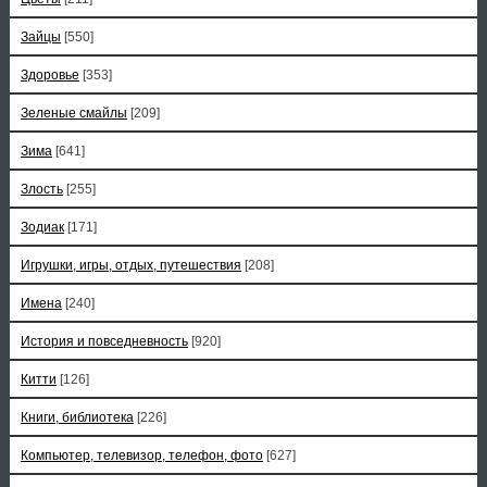
Зайцы
[550]
Здоровье
[353]
Зеленые смайлы
[209]
Зима
[641]
Злость
[255]
Зодиак
[171]
Игрушки, игры, отдых, путешествия
[208]
Имена
[240]
История и повседневность
[920]
Китти
[126]
Книги, библиотека
[226]
Компьютер, телевизор, телефон, фото
[627]