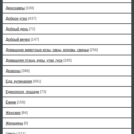
Динозавры
[100]
Доброе утро
[437]
Добрый день
[72]
Добрый вечер
[147]
Домашние животные козы, овцы, коровы, свиньи
[256]
Домашняя птица, куры, утки, гуси
[185]
Драконы
[386]
Еда, кулинария
[491]
Единороги, лошади
[73]
Ёжики
[156]
Женские
[84]
Женщины
[0]
Цветы
[211]