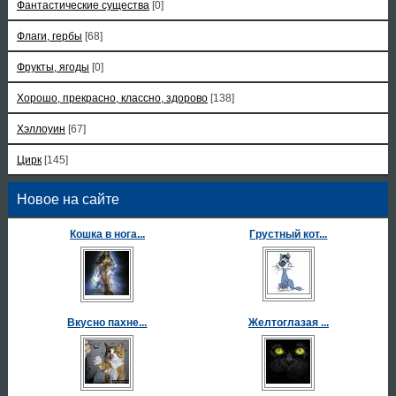
Фантастические существа
[0]
Флаги, гербы
[68]
Фрукты, ягоды
[0]
Хорошо, прекрасно, классно, здорово
[138]
Хэллоуин
[67]
Цирк
[145]
Новое на сайте
Кошка в нога...
Грустный кот...
Вкусно пахне...
Желтоглазая ...