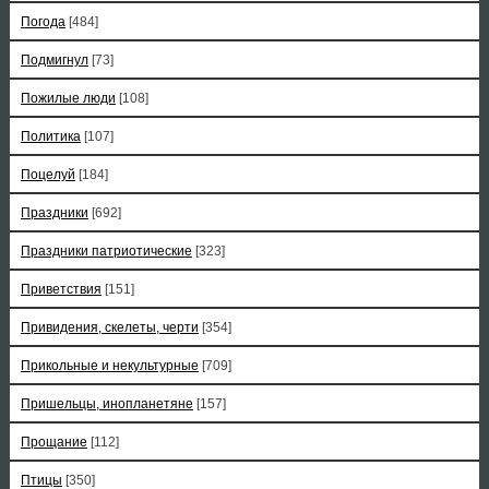
Погода
[484]
Подмигнул
[73]
Пожилые люди
[108]
Политика
[107]
Поцелуй
[184]
Праздники
[692]
Праздники патриотические
[323]
Приветствия
[151]
Привидения, скелеты, черти
[354]
Прикольные и некультурные
[709]
Пришельцы, инопланетяне
[157]
Прощание
[112]
Птицы
[350]