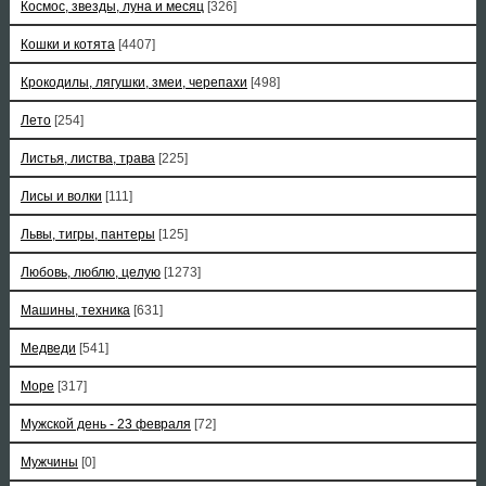
Космос, звезды, луна и месяц
[326]
Кошки и котята
[4407]
Крокодилы, лягушки, змеи, черепахи
[498]
Лето
[254]
Листья, листва, трава
[225]
Лисы и волки
[111]
Львы, тигры, пантеры
[125]
Любовь, люблю, целую
[1273]
Машины, техника
[631]
Медведи
[541]
Море
[317]
Мужской день - 23 февраля
[72]
Мужчины
[0]