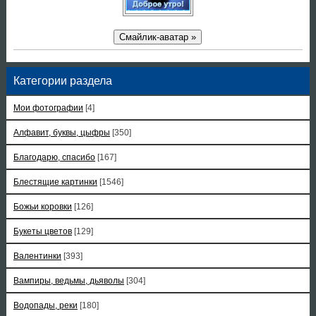
Смайлик-аватар »
Категории раздела
Мои фотографии
[4]
Алфавит, буквы, цыфры
[350]
Благодарю, спасибо
[167]
Блестящие картинки
[1546]
Божьи коровки
[126]
Букеты цветов
[129]
Валентинки
[393]
Вампиры, ведьмы, дьяволы
[304]
Водопады, реки
[180]