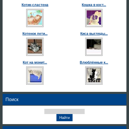
Котик-сластена
Кошка в кост...
Котенок лети...
Киса выгляды...
Кот на монит...
Влюблённые к...
Поиск