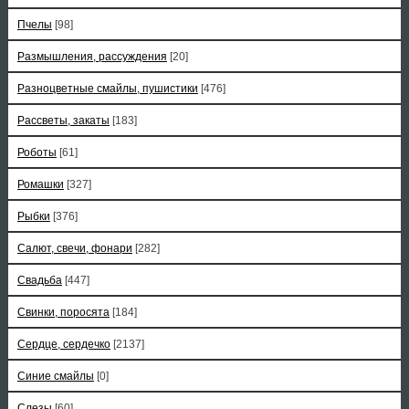
Пчелы
[98]
Размышления, рассуждения
[20]
Разноцветные смайлы, пушистики
[476]
Рассветы, закаты
[183]
Роботы
[61]
Ромашки
[327]
Рыбки
[376]
Салют, свечи, фонари
[282]
Свадьба
[447]
Свинки, поросята
[184]
Сердце, сердечко
[2137]
Синие смайлы
[0]
Слезы
[60]