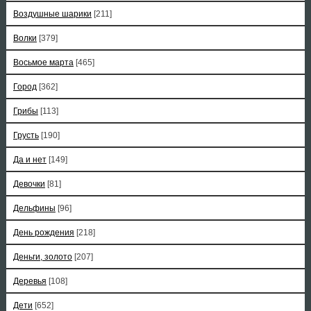
Воздушные шарики
[211]
Волки
[379]
Восьмое марта
[465]
Город
[362]
Грибы
[113]
Грусть
[190]
Да и нет
[149]
Девочки
[81]
Дельфины
[96]
День рождения
[218]
Деньги, золото
[207]
Деревья
[108]
Дети
[652]