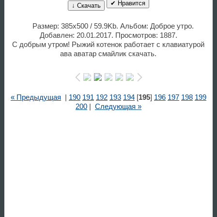
✔ Нравится
↓ Скачать
Размер: 385x500 / 59.9Kb. Альбом: Доброе утро.
Добавлен: 20.01.2017. Просмотров: 1887.
С добрым утром! Рыжий котенок работает с клавиатурой
ава аватар смайлик скачать.
« Предыдущая
|
190
191
192
193
194
[
195
]
196
197
198
199
200
|
Следующая »