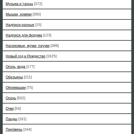
Музыка и танцы
[372]
Мышки, хомяки
[395]
Надписи разные
[15]
Надписи для форума
[123]
Насекомые, жучки, паучки
[389]
Новый год и Рождество
[1625]
Огонь, вода
[177]
Обезьяны
[211]
Обнимашки
[75]
Осень
[502]
Очки
[54]
Панды
[161]
Пингвины
[164]