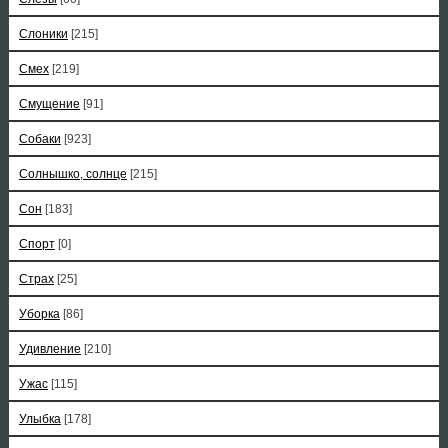
Слоники
[215]
Смех
[219]
Смущение
[91]
Собаки
[923]
Солнышко, солнце
[215]
Сон
[183]
Спорт
[0]
Страх
[25]
Уборка
[86]
Удивление
[210]
Ужас
[115]
Улыбка
[178]