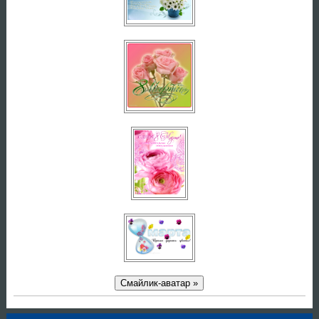
Смайлик-аватар »