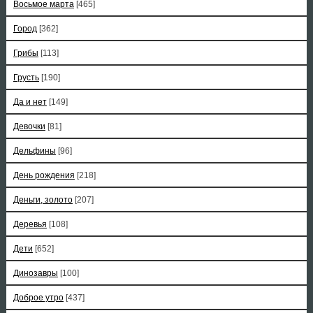
Восьмое марта
[465]
Город
[362]
Грибы
[113]
Грусть
[190]
Да и нет
[149]
Девочки
[81]
Дельфины
[96]
День рождения
[218]
Деньги, золото
[207]
Деревья
[108]
Дети
[652]
Динозавры
[100]
Доброе утро
[437]