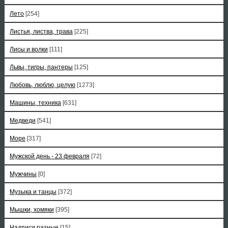
Лето
[254]
Листья, листва, трава
[225]
Лисы и волки
[111]
Львы, тигры, пантеры
[125]
Любовь, люблю, целую
[1273]
Машины, техника
[631]
Медведи
[541]
Море
[317]
Мужской день - 23 февраля
[72]
Мужчины
[0]
Музыка и танцы
[372]
Мышки, хомяки
[395]
Надписи разные
[15]