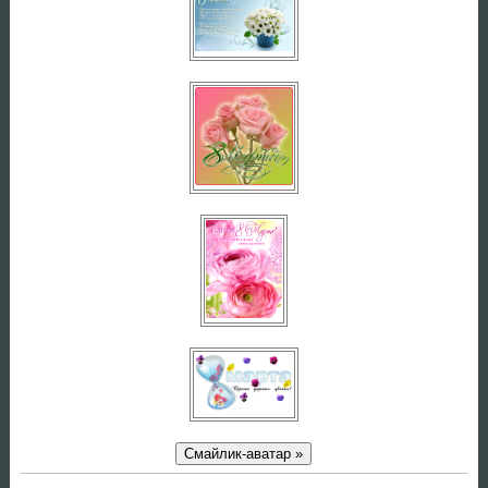
Смайлик-аватар »