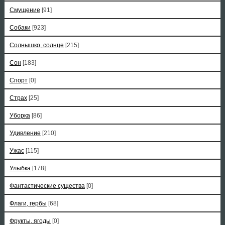
Смущение
[91]
Собаки
[923]
Солнышко, солнце
[215]
Сон
[183]
Спорт
[0]
Страх
[25]
Уборка
[86]
Удивление
[210]
Ужас
[115]
Улыбка
[178]
Фантастические существа
[0]
Флаги, гербы
[68]
Фрукты, ягоды
[0]