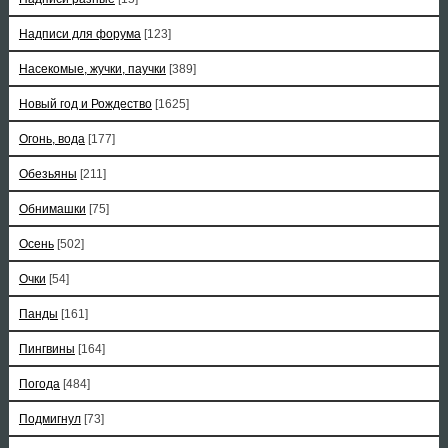
Надписи для форума
[123]
Насекомые, жучки, паучки
[389]
Новый год и Рождество
[1625]
Огонь, вода
[177]
Обезьяны
[211]
Обнимашки
[75]
Осень
[502]
Очки
[54]
Панды
[161]
Пингвины
[164]
Погода
[484]
Подмигнул
[73]