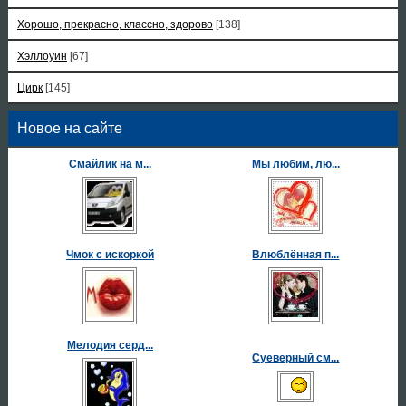
Хорошо, прекрасно, классно, здорово
[138]
Хэллоуин
[67]
Цирк
[145]
Новое на сайте
Смайлик на м...
Мы любим, лю...
Чмок с искоркой
Влюблённая п...
Мелодия серд...
Суеверный см...