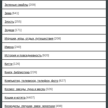
Зеленые смайлы
[209]
Зима
[641]
Злость
[255]
Зодиак
[171]
Игрушки, игры, отдых, путешествия
[208]
Имена
[240]
История и повседневность
[920]
Китти
[126]
Книги, библиотека
[226]
Компьютер, телевизор, телефон, фото
[627]
Космос, звезды, луна и месяц
[326]
Кошки и котята
[4407]
Крокодилы, лягушки, змеи, черепахи
[498]