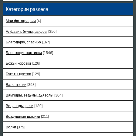
Категории раздела
Мои фотографии
[4]
Алфавит, буквы, цыфры
[350]
Благодарю, спасибо
[167]
Блестящие картинки
[1546]
Божьи коровки
[126]
Букеты цветов
[129]
Валентинки
[393]
Вампиры, ведьмы, дьяволы
[304]
Водопады, реки
[180]
Воздушные шарики
[211]
Волки
[379]