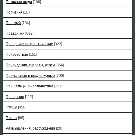
Пожилые люди
[108]
Политика
[107]
Поцелуй
[184]
Праздники
[692]
Праздники патриотические
[323]
Приветствия
[151]
Привидения, скелеты, черти
[354]
Прикольные и некультурные
[709]
Пришельцы, инопланетяне
[157]
Прощание
[112]
Птицы
[350]
Пчелы
[98]
Размышления, рассуждения
[20]