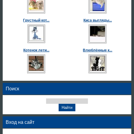
Грустный кот...
Киса выгляды...
Котенок лети...
Влюблённые к...
Поиск
Вход на сайт