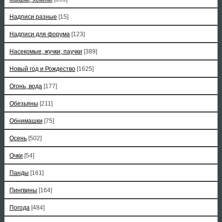
Надписи разные
[15]
Надписи для форума
[123]
Насекомые, жучки, паучки
[389]
Новый год и Рождество
[1625]
Огонь, вода
[177]
Обезьяны
[211]
Обнимашки
[75]
Осень
[502]
Очки
[54]
Панды
[161]
Пингвины
[164]
Погода
[484]