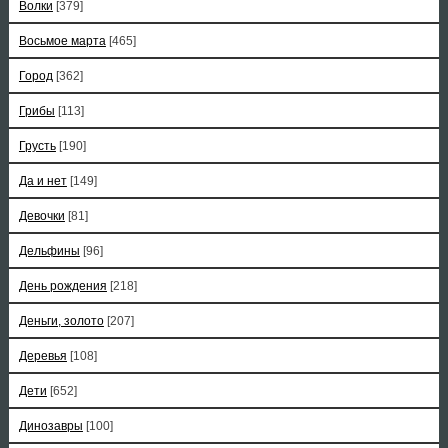
Волки
[379]
Восьмое марта
[465]
Город
[362]
Грибы
[113]
Грусть
[190]
Да и нет
[149]
Девочки
[81]
Дельфины
[96]
День рождения
[218]
Деньги, золото
[207]
Деревья
[108]
Дети
[652]
Динозавры
[100]