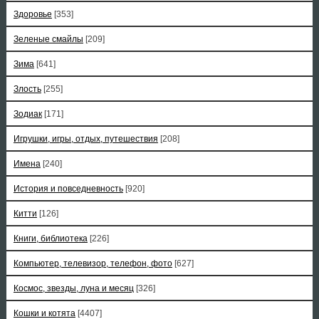
Здоровье
[353]
Зеленые смайлы
[209]
Зима
[641]
Злость
[255]
Зодиак
[171]
Игрушки, игры, отдых, путешествия
[208]
Имена
[240]
История и повседневность
[920]
Китти
[126]
Книги, библиотека
[226]
Компьютер, телевизор, телефон, фото
[627]
Космос, звезды, луна и месяц
[326]
Кошки и котята
[4407]