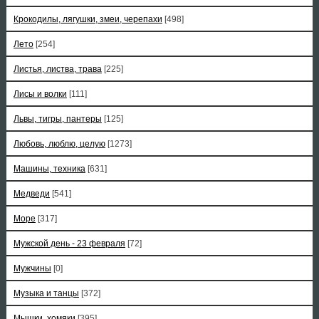
Крокодилы, лягушки, змеи, черепахи
[498]
Лето
[254]
Листья, листва, трава
[225]
Лисы и волки
[111]
Львы, тигры, пантеры
[125]
Любовь, люблю, целую
[1273]
Машины, техника
[631]
Медведи
[541]
Море
[317]
Мужской день - 23 февраля
[72]
Мужчины
[0]
Музыка и танцы
[372]
Мышки, хомяки
[395]