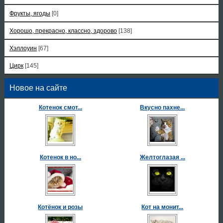
Фрукты, ягоды
[0]
Хорошо, прекрасно, классно, здорово
[138]
Хэллоуин
[67]
Цирк
[145]
Новое на сайте
Котенок смот...
Вкусно пахне...
Котенок в но...
Желтоглазая ...
Котёнок и розы
Кот на монит...