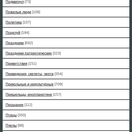
Подмигнул
[73]
Пожилые люди
[108]
Политика
[107]
Поцелуй
[184]
Праздники
[692]
Праздники патриотические
[323]
Приветствия
[151]
Привидения, скелеты, черти
[354]
Прикольные и некультурные
[709]
Пришельцы, инопланетяне
[157]
Прощание
[112]
Птицы
[350]
Пчелы
[98]