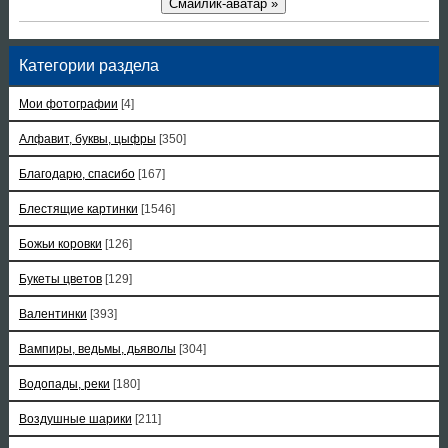
Смайлик-аватар »
Категории раздела
Мои фотографии
[4]
Алфавит, буквы, цыфры
[350]
Благодарю, спасибо
[167]
Блестящие картинки
[1546]
Божьи коровки
[126]
Букеты цветов
[129]
Валентинки
[393]
Вампиры, ведьмы, дьяволы
[304]
Водопады, реки
[180]
Воздушные шарики
[211]