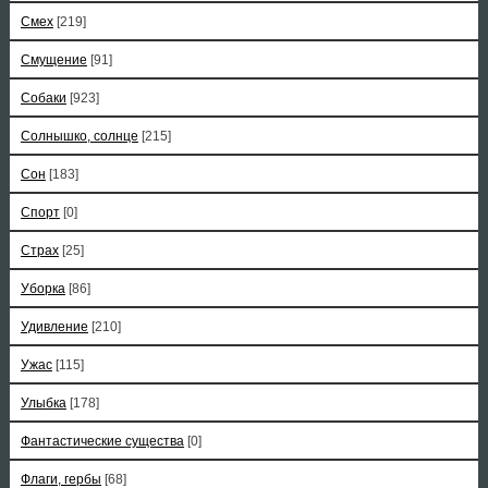
Смех
[219]
Смущение
[91]
Собаки
[923]
Солнышко, солнце
[215]
Сон
[183]
Спорт
[0]
Страх
[25]
Уборка
[86]
Удивление
[210]
Ужас
[115]
Улыбка
[178]
Фантастические существа
[0]
Флаги, гербы
[68]