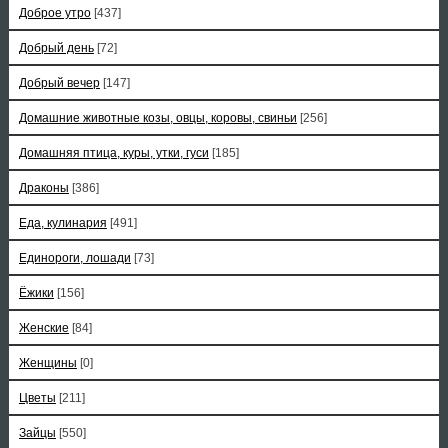
Доброе утро
[437]
Добрый день
[72]
Добрый вечер
[147]
Домашние животные козы, овцы, коровы, свиньи
[256]
Домашняя птица, куры, утки, гуси
[185]
Драконы
[386]
Еда, кулинария
[491]
Единороги, лошади
[73]
Ёжики
[156]
Женские
[84]
Женщины
[0]
Цветы
[211]
Зайцы
[550]