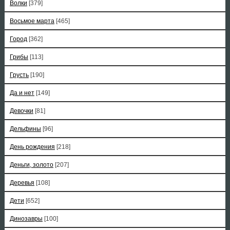
Волки
[379]
Восьмое марта
[465]
Город
[362]
Грибы
[113]
Грусть
[190]
Да и нет
[149]
Девочки
[81]
Дельфины
[96]
День рождения
[218]
Деньги, золото
[207]
Деревья
[108]
Дети
[652]
Динозавры
[100]