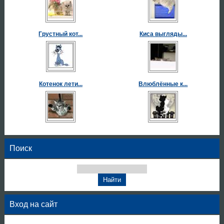
Грустный кот...
Киса выгляды...
Котенок лети...
Влюблённые к...
Поиск
Вход на сайт