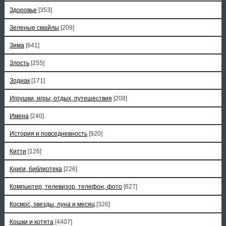
Здоровье
[353]
Зеленые смайлы
[209]
Зима
[641]
Злость
[255]
Зодиак
[171]
Игрушки, игры, отдых, путешествия
[208]
Имена
[240]
История и повседневность
[920]
Китти
[126]
Книги, библиотека
[226]
Компьютер, телевизор, телефон, фото
[627]
Космос, звезды, луна и месяц
[326]
Кошки и котята
[4407]