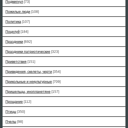
Подмигнул
[73]
Пожилые люди
[108]
Политика
[107]
Поцелуй
[184]
Праздники
[692]
Праздники патриотические
[323]
Приветствия
[151]
Привидения, скелеты, черти
[354]
Прикольные и некультурные
[709]
Пришельцы, инопланетяне
[157]
Прощание
[112]
Птицы
[350]
Пчелы
[98]