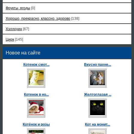
Фрукты, ягоды
[0]
Хорошо, прекрасно, классно, здорово
[138]
Хэллоуин
[67]
Цирк
[145]
Новое на сайте
Котенок смот...
Вкусно пахне...
Котенок в но...
Желтоглазая ...
Котёнок и розы
Кот на монит...