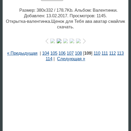
Размер: 380x332 / 178.7Kb. Альбом: Валентинки.
Добавлен: 13.02.2017. Просмотров: 1145.
Открытка-валентинка.Щенок для Тебя ава аватар смайлик
скачать.
« Предыдущая
|
104
105
106
107
108
[
109
]
110
111
112
113
114
|
Следующая »