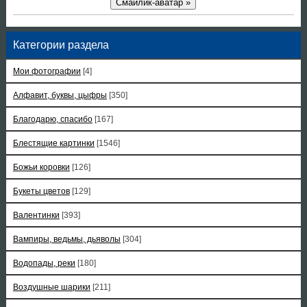
Смайлик-аватар »
Категории раздела
Мои фотографии
[4]
Алфавит, буквы, цыфры
[350]
Благодарю, спасибо
[167]
Блестящие картинки
[1546]
Божьи коровки
[126]
Букеты цветов
[129]
Валентинки
[393]
Вампиры, ведьмы, дьяволы
[304]
Водопады, реки
[180]
Воздушные шарики
[211]