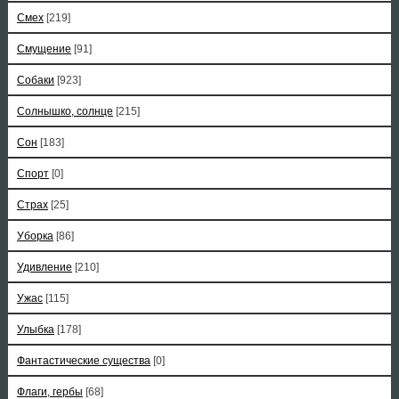
Смех
[219]
Смущение
[91]
Собаки
[923]
Солнышко, солнце
[215]
Сон
[183]
Спорт
[0]
Страх
[25]
Уборка
[86]
Удивление
[210]
Ужас
[115]
Улыбка
[178]
Фантастические существа
[0]
Флаги, гербы
[68]