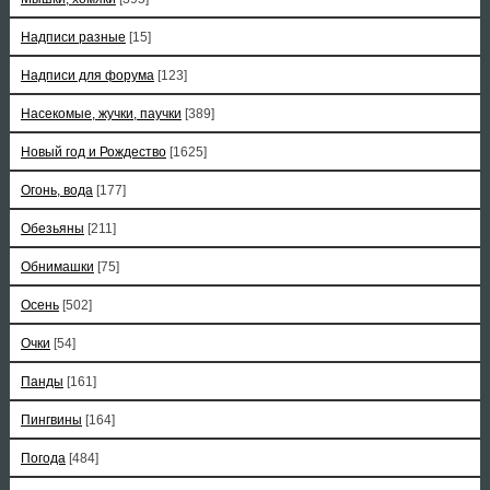
Надписи разные
[15]
Надписи для форума
[123]
Насекомые, жучки, паучки
[389]
Новый год и Рождество
[1625]
Огонь, вода
[177]
Обезьяны
[211]
Обнимашки
[75]
Осень
[502]
Очки
[54]
Панды
[161]
Пингвины
[164]
Погода
[484]