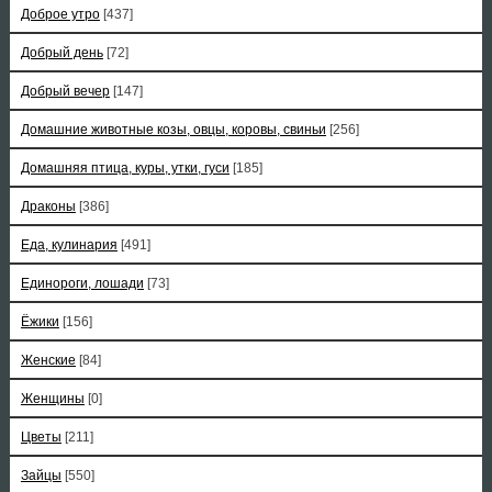
Доброе утро
[437]
Добрый день
[72]
Добрый вечер
[147]
Домашние животные козы, овцы, коровы, свиньи
[256]
Домашняя птица, куры, утки, гуси
[185]
Драконы
[386]
Еда, кулинария
[491]
Единороги, лошади
[73]
Ёжики
[156]
Женские
[84]
Женщины
[0]
Цветы
[211]
Зайцы
[550]