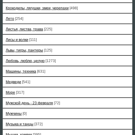
Крокодилы, лягушки, змеи, черепахи
[498]
Лето
[254]
Листья, листва, трава
[225]
Лисы и волки
[111]
Львы, тигры, пантеры
[125]
Любовь, люблю, целую
[1273]
Машины, техника
[631]
Медведи
[541]
Море
[317]
Мужской день - 23 февраля
[72]
Мужчины
[0]
Музыка и танцы
[372]
Мышки, хомяки
[395]