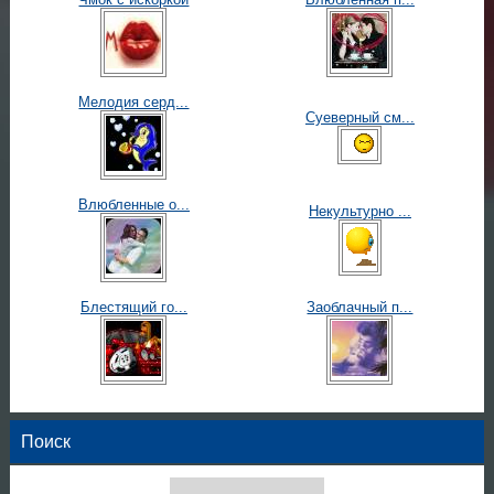
Мелодия серд...
Суеверный см...
Влюбленные о...
Некультурно ...
Блестящий го...
Заоблачный п...
Поиск