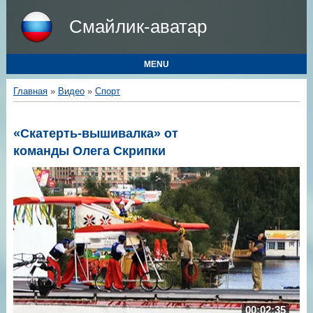
Смайлик-аватар
MENU
Главная
»
Видео
»
Спорт
«Скатерть-вышивалка» от
команды Олега Скрипки
00:02:35