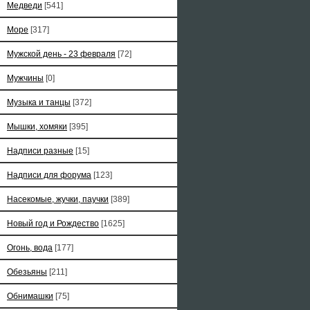
Медведи
[541]
Море
[317]
Мужской день - 23 февраля
[72]
Мужчины
[0]
Музыка и танцы
[372]
Мышки, хомяки
[395]
Надписи разные
[15]
Надписи для форума
[123]
Насекомые, жучки, паучки
[389]
Новый год и Рождество
[1625]
Огонь, вода
[177]
Обезьяны
[211]
Обнимашки
[75]