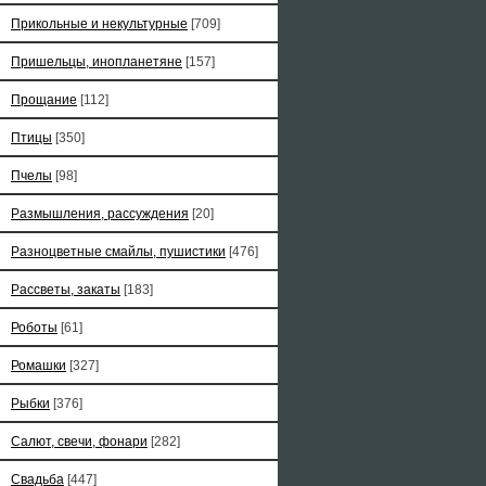
Прикольные и некультурные
[709]
Пришельцы, инопланетяне
[157]
Прощание
[112]
Птицы
[350]
Пчелы
[98]
Размышления, рассуждения
[20]
Разноцветные смайлы, пушистики
[476]
Рассветы, закаты
[183]
Роботы
[61]
Ромашки
[327]
Рыбки
[376]
Салют, свечи, фонари
[282]
Свадьба
[447]