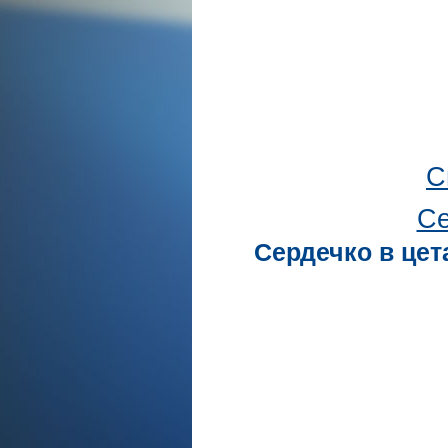
С
Се
Сердечко в цет