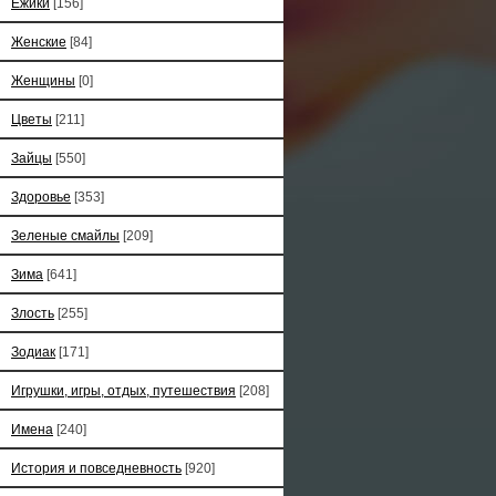
Ёжики
[156]
Женские
[84]
Женщины
[0]
Цветы
[211]
Зайцы
[550]
Здоровье
[353]
Зеленые смайлы
[209]
Зима
[641]
Злость
[255]
Зодиак
[171]
Игрушки, игры, отдых, путешествия
[208]
Имена
[240]
История и повседневность
[920]