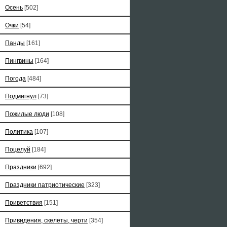
Осень
[502]
Очки
[54]
Панды
[161]
Пингвины
[164]
Погода
[484]
Подмигнул
[73]
Пожилые люди
[108]
Политика
[107]
Поцелуй
[184]
Праздники
[692]
Праздники патриотические
[323]
Приветствия
[151]
Привидения, скелеты, черти
[354]