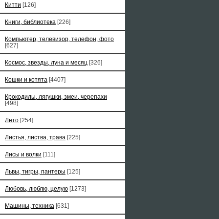
Китти
[126]
Книги, библиотека
[226]
Компьютер, телевизор, телефон, фото
[627]
Космос, звезды, луна и месяц
[326]
Кошки и котята
[4407]
Крокодилы, лягушки, змеи, черепахи
[498]
Лето
[254]
Листья, листва, трава
[225]
Лисы и волки
[111]
Львы, тигры, пантеры
[125]
Любовь, люблю, целую
[1273]
Машины, техника
[631]