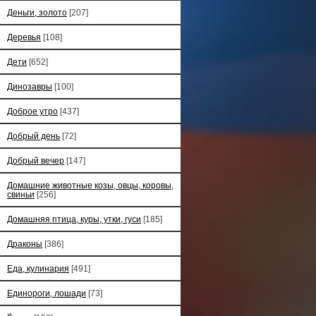
Деньги, золото
[207]
Деревья
[108]
Дети
[652]
Динозавры
[100]
Доброе утро
[437]
Добрый день
[72]
Добрый вечер
[147]
Домашние животные козы, овцы, коровы,
свиньи
[256]
Домашняя птица, куры, утки, гуси
[185]
Драконы
[386]
Еда, кулинария
[491]
Единороги, лошади
[73]