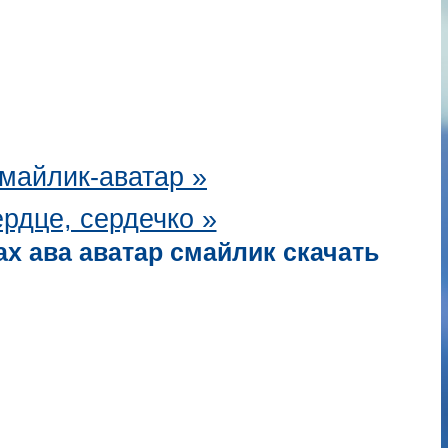
майлик-аватар
»
рдце, сердечко »
ах ава аватар смайлик скачать