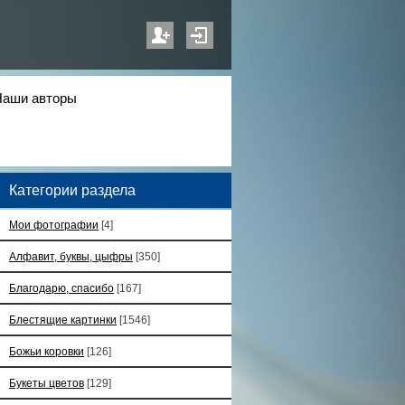
Наши авторы
Категории раздела
Мои фотографии
[4]
Алфавит, буквы, цыфры
[350]
Благодарю, спасибо
[167]
Блестящие картинки
[1546]
Божьи коровки
[126]
Букеты цветов
[129]