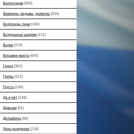
Валентинки
[393]
Вампиры, ведьмы, дьяволы
[304]
Водопады, реки
[180]
Воздушные шарики
[211]
Волки
[379]
Восьмое марта
[465]
Город
[362]
Грибы
[113]
Грусть
[190]
Да и нет
[149]
Девочки
[81]
Дельфины
[96]
День рождения
[218]