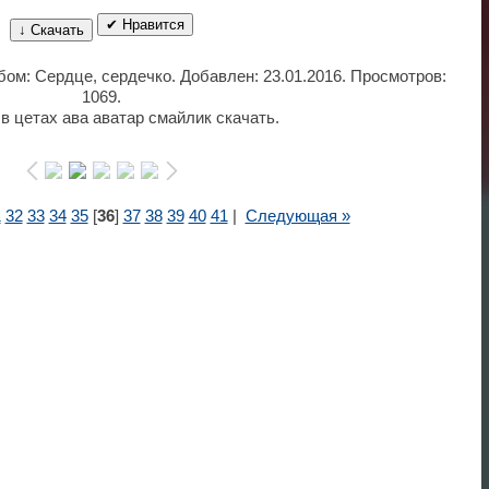
✔ Нравится
↓ Скачать
ьбом: Сердце, сердечко. Добавлен: 23.01.2016. Просмотров:
1069.
в цетах ава аватар смайлик скачать.
1
32
33
34
35
[
36
]
37
38
39
40
41
|
Следующая »