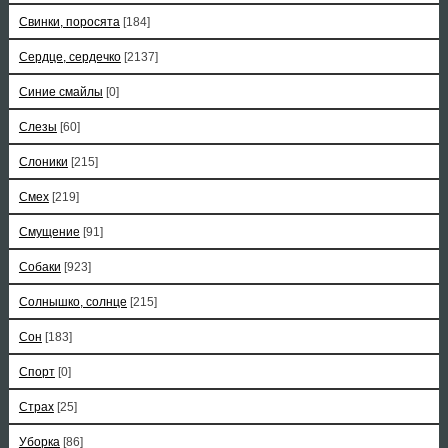
Свинки, поросята
[184]
Сердце, сердечко
[2137]
Синие смайлы
[0]
Слезы
[60]
Слоники
[215]
Смех
[219]
Смущение
[91]
Собаки
[923]
Солнышко, солнце
[215]
Сон
[183]
Спорт
[0]
Страх
[25]
Уборка
[86]