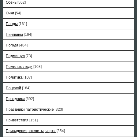
Осень
[502]
Очки
[54]
Панды
[161]
Пингвины
[164]
Погода
[484]
Подмигнул
[73]
Пожилые люди
[108]
Политика
[107]
Поцелуй
[184]
Праздники
[692]
Праздники патриотические
[323]
Приветствия
[151]
Привидения, скелеты, черти
[354]