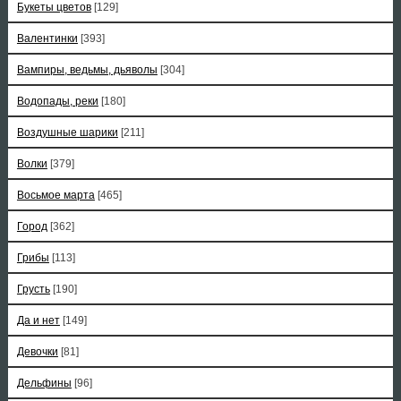
Букеты цветов
[129]
Валентинки
[393]
Вампиры, ведьмы, дьяволы
[304]
Водопады, реки
[180]
Воздушные шарики
[211]
Волки
[379]
Восьмое марта
[465]
Город
[362]
Грибы
[113]
Грусть
[190]
Да и нет
[149]
Девочки
[81]
Дельфины
[96]