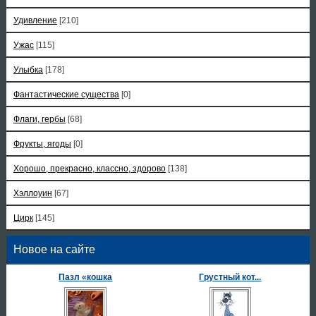
Удивление
[210]
Ужас
[115]
Улыбка
[178]
Фантастические существа
[0]
Флаги, гербы
[68]
Фрукты, ягоды
[0]
Хорошо, прекрасно, классно, здорово
[138]
Хэллоуин
[67]
Цирк
[145]
Новое на сайте
Пазл «кошка
Грустный кот...