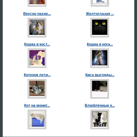
Вкусно пахне...
Желтоглазая ...
Кошка в кост...
Кошка в нога...
Котенок лети...
Киса выгляды...
Кот на монит...
Влюблённые к...