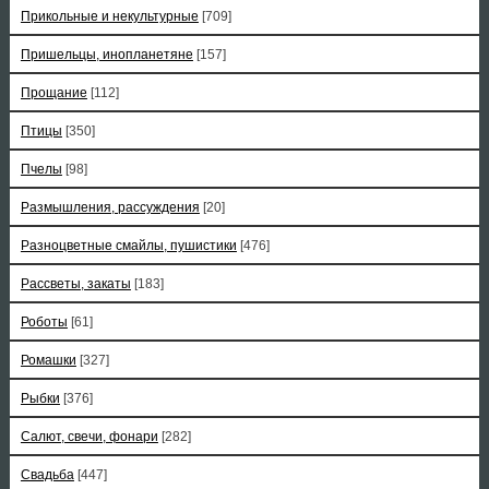
Прикольные и некультурные
[709]
Пришельцы, инопланетяне
[157]
Прощание
[112]
Птицы
[350]
Пчелы
[98]
Размышления, рассуждения
[20]
Разноцветные смайлы, пушистики
[476]
Рассветы, закаты
[183]
Роботы
[61]
Ромашки
[327]
Рыбки
[376]
Салют, свечи, фонари
[282]
Свадьба
[447]