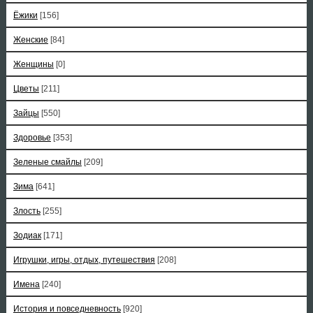
Ёжики
[156]
Женские
[84]
Женщины
[0]
Цветы
[211]
Зайцы
[550]
Здоровье
[353]
Зеленые смайлы
[209]
Зима
[641]
Злость
[255]
Зодиак
[171]
Игрушки, игры, отдых, путешествия
[208]
Имена
[240]
История и повседневность
[920]