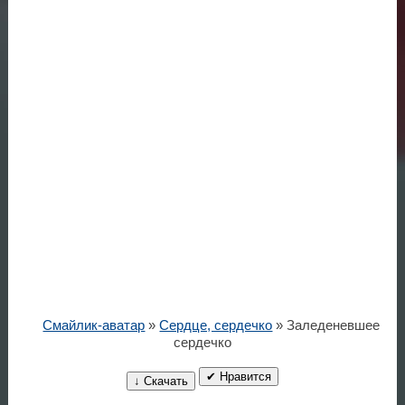
Смайлик-аватар
»
Сердце, сердечко
» Заледеневшее
сердечко
✔ Нравится
↓ Скачать