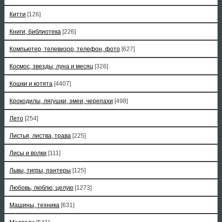
Китти
[126]
Книги, библиотека
[226]
Компьютер, телевизор, телефон, фото
[627]
Космос, звезды, луна и месяц
[326]
Кошки и котята
[4407]
Крокодилы, лягушки, змеи, черепахи
[498]
Лето
[254]
Листья, листва, трава
[225]
Лисы и волки
[111]
Львы, тигры, пантеры
[125]
Любовь, люблю, целую
[1273]
Машины, техника
[631]