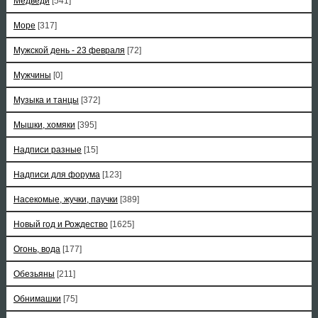
Медведи
[541]
Море
[317]
Мужской день - 23 февраля
[72]
Мужчины
[0]
Музыка и танцы
[372]
Мышки, хомяки
[395]
Надписи разные
[15]
Надписи для форума
[123]
Насекомые, жучки, паучки
[389]
Новый год и Рождество
[1625]
Огонь, вода
[177]
Обезьяны
[211]
Обнимашки
[75]