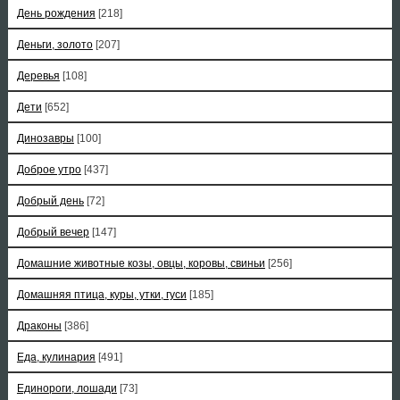
День рождения
[218]
Деньги, золото
[207]
Деревья
[108]
Дети
[652]
Динозавры
[100]
Доброе утро
[437]
Добрый день
[72]
Добрый вечер
[147]
Домашние животные козы, овцы, коровы, свиньи
[256]
Домашняя птица, куры, утки, гуси
[185]
Драконы
[386]
Еда, кулинария
[491]
Единороги, лошади
[73]