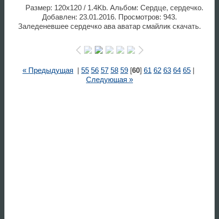
Размер: 120x120 / 1.4Kb. Альбом: Сердце, сердечко.
Добавлен: 23.01.2016. Просмотров: 943.
Заледеневшее сердечко ава аватар смайлик скачать.
« Предыдущая
|
55
56
57
58
59
[
60
]
61
62
63
64
65
|
Следующая »