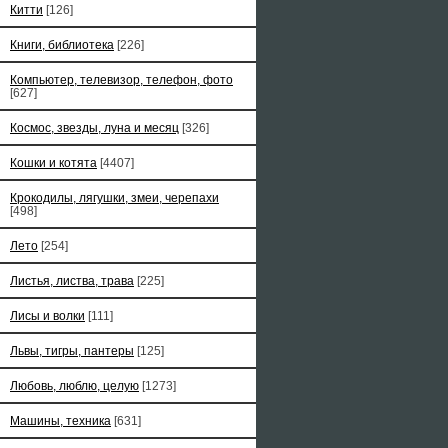
Китти
[126]
Книги, библиотека
[226]
Компьютер, телевизор, телефон, фото
[627]
Космос, звезды, луна и месяц
[326]
Кошки и котята
[4407]
Крокодилы, лягушки, змеи, черепахи
[498]
Лето
[254]
Листья, листва, трава
[225]
Лисы и волки
[111]
Львы, тигры, пантеры
[125]
Любовь, люблю, целую
[1273]
Машины, техника
[631]