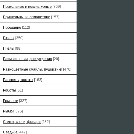
Прикольные и некультурные
[709]
Пришельцы, инопланетяне
[157]
Прощание
[112]
Птицы
[350]
Пчелы
[98]
Размышления, рассуждения
[20]
Разноцветные смайлы, пушистики
[476]
Рассветы, закаты
[183]
Роботы
[61]
Ромашки
[327]
Рыбки
[376]
Салют, свечи, фонари
[282]
Свадьба
[447]