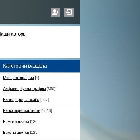
Наши авторы
Категории раздела
Мои фотографии
[4]
Алфавит, буквы, цыфры
[350]
Благодарю, спасибо
[167]
Блестящие картинки
[1546]
Божьи коровки
[126]
Букеты цветов
[129]