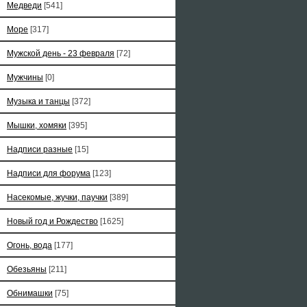
Медведи
[541]
Море
[317]
Мужской день - 23 февраля
[72]
Мужчины
[0]
Музыка и танцы
[372]
Мышки, хомяки
[395]
Надписи разные
[15]
Надписи для форума
[123]
Насекомые, жучки, паучки
[389]
Новый год и Рождество
[1625]
Огонь, вода
[177]
Обезьяны
[211]
Обнимашки
[75]