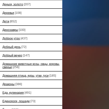
Деньги, золото
[207]
Деревья
[108]
Дети
[652]
Динозавры
[100]
Доброе утро
[437]
Добрый день
[72]
Добрый вечер
[147]
Домашние животные козы, овцы, коровы,
свиньи
[256]
Домашняя птица, куры, утки, гуси
[185]
Драконы
[386]
Еда, кулинария
[491]
Единороги, лошади
[73]