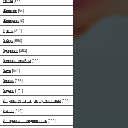
Ёжики
[156]
Женские
[84]
Женщины
[0]
Цветы
[211]
Зайцы
[550]
Здоровье
[353]
Зеленые смайлы
[209]
Зима
[641]
Злость
[255]
Зодиак
[171]
Игрушки, игры, отдых, путешествия
[208]
Имена
[240]
История и повседневность
[920]