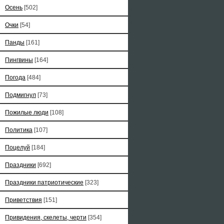
Осень
[502]
Очки
[54]
Панды
[161]
Пингвины
[164]
Погода
[484]
Подмигнул
[73]
Пожилые люди
[108]
Политика
[107]
Поцелуй
[184]
Праздники
[692]
Праздники патриотические
[323]
Приветствия
[151]
Привидения, скелеты, черти
[354]