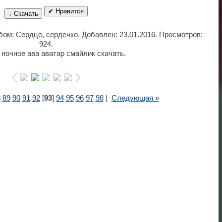
✔ Нравится
↓ Скачать
ьбом: Сердце, сердечко. Добавлен: 23.01.2016. Просмотров:
924.
ночное ава аватар смайлик скачать.
8
89
90
91
92
[
93
]
94
95
96
97
98
|
Следующая »