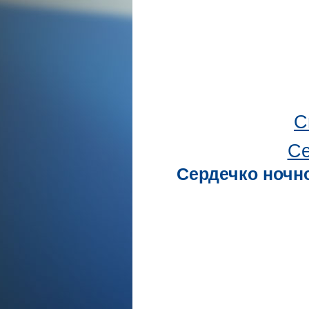
С
Се
Сердечко ночно