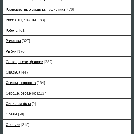
Разноцветные смайлы, пушистики
[476]
Рассветы, закаты
[183]
Роботы
[61]
Ромашки
[327]
Рыбки
[376]
Салют, свечи, фонари
[282]
Свадьба
[447]
Свинки, поросята
[184]
Сердце, сердечко
[2137]
Синие смайлы
[0]
Слезы
[60]
Слоники
[215]