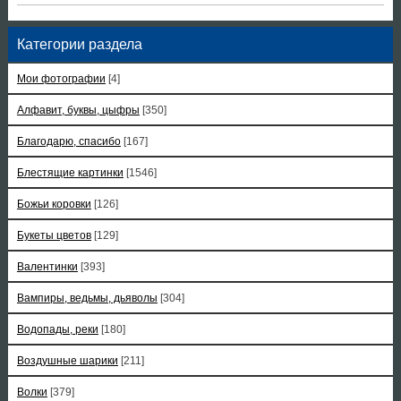
Категории раздела
Мои фотографии
[4]
Алфавит, буквы, цыфры
[350]
Благодарю, спасибо
[167]
Блестящие картинки
[1546]
Божьи коровки
[126]
Букеты цветов
[129]
Валентинки
[393]
Вампиры, ведьмы, дьяволы
[304]
Водопады, реки
[180]
Воздушные шарики
[211]
Волки
[379]