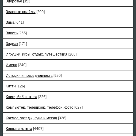
Здоровье
[353]
Зеленые смайлы
[209]
Зима
[641]
Злость
[255]
Зодиак
[171]
Игрушки, игры, отдых, путешествия
[208]
Имена
[240]
История и повседневность
[920]
Китти
[126]
Книги, библиотека
[226]
Компьютер, телевизор, телефон, фото
[627]
Космос, звезды, луна и месяц
[326]
Кошки и котята
[4407]