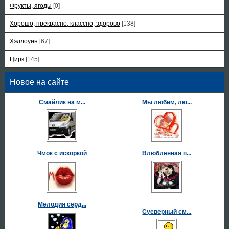
Фрукты, ягоды
[0]
Хорошо, прекрасно, классно, здорово
[138]
Хэллоуин
[67]
Цирк
[145]
Новое на сайте
Смайлик на м...
Мы любим, лю...
Чмок с искоркой
Влюблённая п...
Мелодия серд...
Суеверный см...