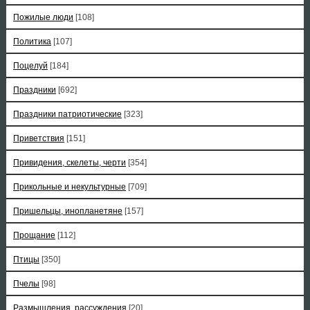
Пожилые люди
[108]
Политика
[107]
Поцелуй
[184]
Праздники
[692]
Праздники патриотические
[323]
Приветствия
[151]
Привидения, скелеты, черти
[354]
Прикольные и некультурные
[709]
Пришельцы, инопланетяне
[157]
Прощание
[112]
Птицы
[350]
Пчелы
[98]
Размышления, рассуждения
[20]