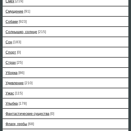
Смех
[219]
Смущение
[91]
Собаки
[923]
Солнышко, солнце
[215]
Сон
[183]
Спорт
[0]
Страх
[25]
Уборка
[86]
Удивление
[210]
Ужас
[115]
Улыбка
[178]
Фантастические существа
[0]
Флаги, гербы
[68]