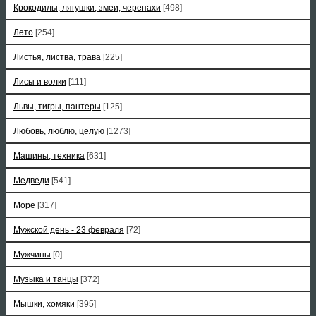
Крокодилы, лягушки, змеи, черепахи
[498]
Лето
[254]
Листья, листва, трава
[225]
Лисы и волки
[111]
Львы, тигры, пантеры
[125]
Любовь, люблю, целую
[1273]
Машины, техника
[631]
Медведи
[541]
Море
[317]
Мужской день - 23 февраля
[72]
Мужчины
[0]
Музыка и танцы
[372]
Мышки, хомяки
[395]