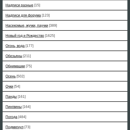
Надписи разные
[15]
Надписи для форума
[123]
Насекомые, жучки, паучки
[389]
Новый год и Рождество
[1625]
Огонь, вода
[177]
Обезьяны
[211]
Обнимашки
[75]
Осень
[502]
Очки
[54]
Панды
[161]
Пингвины
[164]
Погода
[484]
Подмигнул
[73]