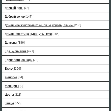
Добрый день
[72]
Добрый вечер
[147]
Домашние животные козы, овцы, коровы, свиньи
[256]
Домашняя птица, куры, утки, гуси
[185]
Драконы
[386]
Еда, кулинария
[491]
Единороги, лошади
[73]
Ёжики
[156]
Женские
[84]
Женщины
[0]
Цветы
[211]
Зайцы
[550]