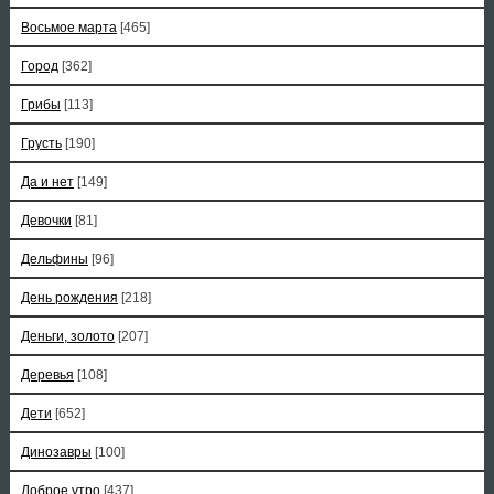
Восьмое марта
[465]
Город
[362]
Грибы
[113]
Грусть
[190]
Да и нет
[149]
Девочки
[81]
Дельфины
[96]
День рождения
[218]
Деньги, золото
[207]
Деревья
[108]
Дети
[652]
Динозавры
[100]
Доброе утро
[437]