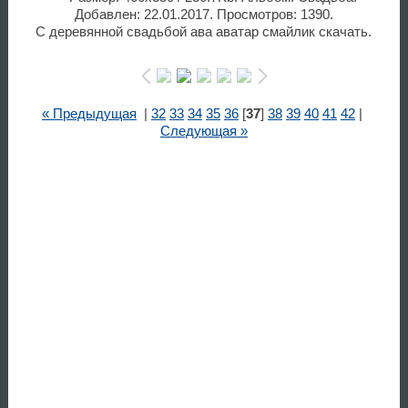
Добавлен: 22.01.2017. Просмотров: 1390.
С деревянной свадьбой ава аватар смайлик скачать.
« Предыдущая
|
32
33
34
35
36
[
37
]
38
39
40
41
42
|
Следующая »