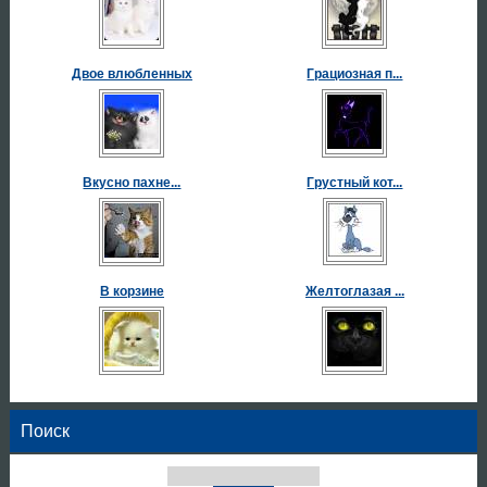
Двое влюбленных
Грациозная п...
Вкусно пахне...
Грустный кот...
В корзине
Желтоглазая ...
Поиск