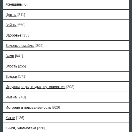
Женщины
[0]
Цветы
[211]
Зайцы
[550]
Здоровье
[353]
Зеленые смайлы
[209]
Зима
[641]
Злость
[255]
Зодиак
[171]
Игрушки, игры, отдых, путешествия
[208]
Имена
[240]
История и повседневность
[920]
Китти
[126]
Книги, библиотека
[226]