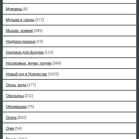
Мужчины
[0]
Музыка и танцы
[372]
Мышки, хомяки
[395]
Надписи разные
[15]
Надписи для форума
[123]
Насекомые, жучки, паучки
[389]
Новый год и Рождество
[1625]
Огонь, вода
[177]
Обезьяны
[211]
Обнимашки
[75]
Осень
[502]
Очки
[54]