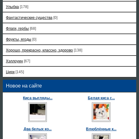
Улыбка
[178]
Фантастические существа
[0]
Флаги, гербы
[68]
Фрукты, ягоды
[0]
Хорошо, прекрасно, классно, здорово
[138]
Хэллоуин
[67]
Цирк
[145]
Новое на сайте
Киса выгляды...
Белая киса с...
Два белых ко...
Влюблённые к...