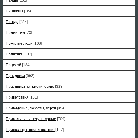
Панды
[161]
Пингвины
[164]
Погода
[484]
Подмигнул
[73]
Пожилые люди
[108]
Политика
[107]
Поцелуй
[184]
Праздники
[692]
Праздники патриотические
[323]
Приветствия
[151]
Привидения, скелеты, черти
[354]
Прикольные и некультурные
[709]
Пришельцы, инопланетяне
[157]