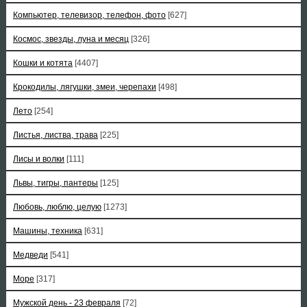
Компьютер, телевизор, телефон, фото
[627]
Космос, звезды, луна и месяц
[326]
Кошки и котята
[4407]
Крокодилы, лягушки, змеи, черепахи
[498]
Лето
[254]
Листья, листва, трава
[225]
Лисы и волки
[111]
Львы, тигры, пантеры
[125]
Любовь, люблю, целую
[1273]
Машины, техника
[631]
Медведи
[541]
Море
[317]
Мужской день - 23 февраля
[72]