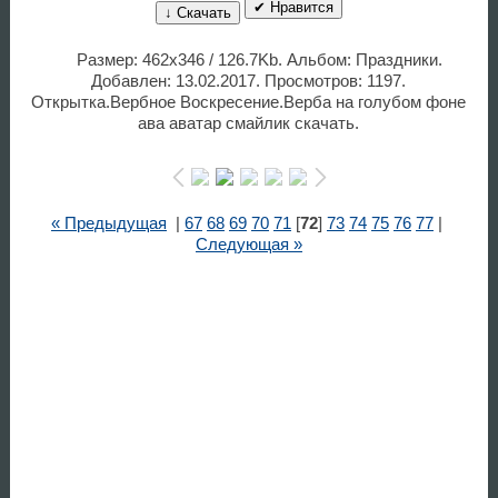
✔ Нравится
↓ Скачать
Размер: 462x346 / 126.7Kb. Альбом: Праздники.
Добавлен: 13.02.2017. Просмотров: 1197.
Открытка.Вербное Воскресение.Верба на голубом фоне
ава аватар смайлик скачать.
« Предыдущая
|
67
68
69
70
71
[
72
]
73
74
75
76
77
|
Следующая »