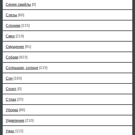
Синие смайлы
[0]
Слезы
[60]
Слоники
[215]
Смех
[219]
Смущение
[91]
Собаки
[923]
Солнышко, солнце
[215]
Сон
[183]
Спорт
[0]
Страх
[25]
Уборка
[86]
Удивление
[210]
Ужас
[115]