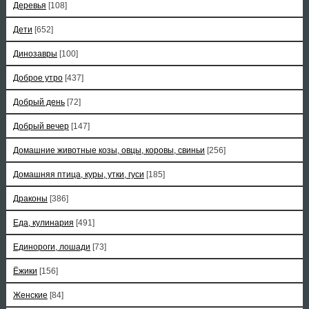
Деревья
[108]
Дети
[652]
Динозавры
[100]
Доброе утро
[437]
Добрый день
[72]
Добрый вечер
[147]
Домашние животные козы, овцы, коровы, свиньи
[256]
Домашняя птица, куры, утки, гуси
[185]
Драконы
[386]
Еда, кулинария
[491]
Единороги, лошади
[73]
Ёжики
[156]
Женские
[84]