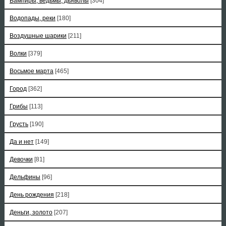
Вампиры, ведьмы, дьяволы
[304]
Водопады, реки
[180]
Воздушные шарики
[211]
Волки
[379]
Восьмое марта
[465]
Город
[362]
Грибы
[113]
Грусть
[190]
Да и нет
[149]
Девочки
[81]
Дельфины
[96]
День рождения
[218]
Деньги, золото
[207]