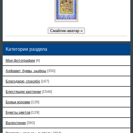
Смайлик-аватар »
Категории раздела
Мои фотографии
[4]
Алфавит, буквы, цыфры
[350]
Благодарю, спасибо
[167]
Блестящие картинки
[1546]
Божьи коровки
[126]
Букеты цветов
[129]
Валентинки
[393]